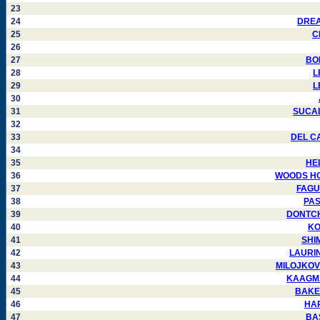
23
24
DREAU
25
C
26
27
BON
28
L
29
L
30
31
SUCALD
32
33
DEL CA
34
35
HEL
36
WOODS HOD
37
FAGUN
38
PAS
39
DONTCHE
40
KO
41
SHIM
42
LAURIN 
43
MILOJKOVIC
44
KAAGMAN
45
BAKER 
46
HAR
47
BAS