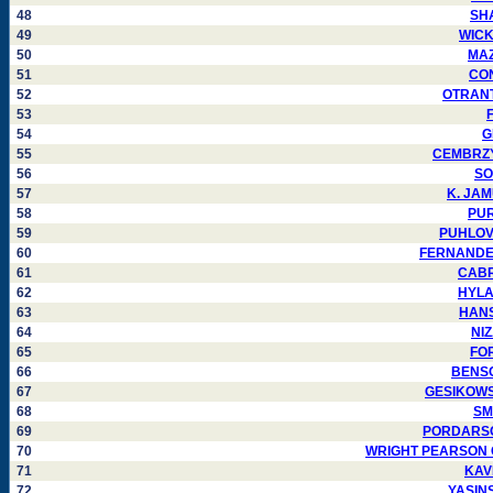
48
SHA
49
WICKH
50
MAZZ
51
CON
52
OTRANTO
53
F
54
G
55
CEMBRZYN
56
SO
57
K. JAMU
58
PURJ
59
PUHLOVSK
60
FERNANDEZ 
61
CABRE
62
HYLAN
63
HANSA
64
NIZ
65
FOR
66
BENSON
67
GESIKOWSKI
68
SMI
69
PORDARSON 
70
WRIGHT PEARSON Car
71
KAVI
72
YASINSK