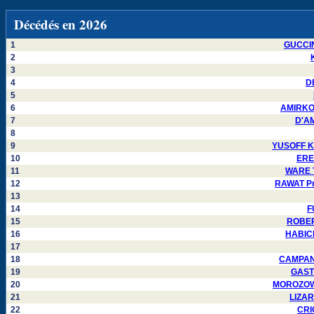
Décédés en 2026
1
GUCCIN
2
3
4
DE
5
6
AMIRKOU
7
D'AM
8
9
YUSOFF Ka
10
EREN
11
WARE T
12
RAWAT Pra
13
14
F
15
ROBERT
16
HABICH
17
18
CAMPANE
19
GASTE
20
MOROZOWSK
21
LIZAR
22
CRI