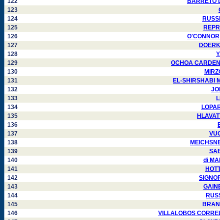
122
BARRETO Lui
123
124
RUSSEL
125
REPRE
126
O'CONNOR Ri
127
DOERKSE
128
Y
129
OCHOA CARDENAS 
130
MIRZO
131
EL-SHIRSHABI Mu
132
JON
133
L
134
LOPARY
135
HLAVATY 
136
137
VUC
138
MEICHSNER 
139
SAB
140
di MA
141
HOTTL
142
SIGNORE
143
GAINE
144
RUSS
145
BRANDO
146
VILLALOBOS CORRELLA 