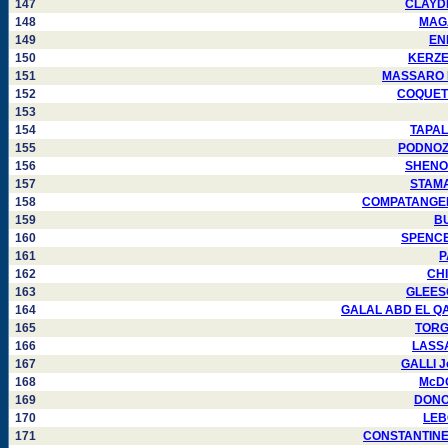
147
CLAYDEN
148
MAGAL
149
ENK
150
KERZEL
151
MASSARO Fr
152
COQUET F
153
154
TAPALA
155
PODNOZOV
156
SHENOU
157
STAMAT
158
COMPATANGELO 
159
BU
160
SPENCER
161
P
162
CHI
163
GLEESON
164
GALAL ABD EL QAWI
165
TORGO
166
LASSAL
167
GALLI Jo
168
McDO
169
DONOV
170
LEBO
171
CONSTANTINESC