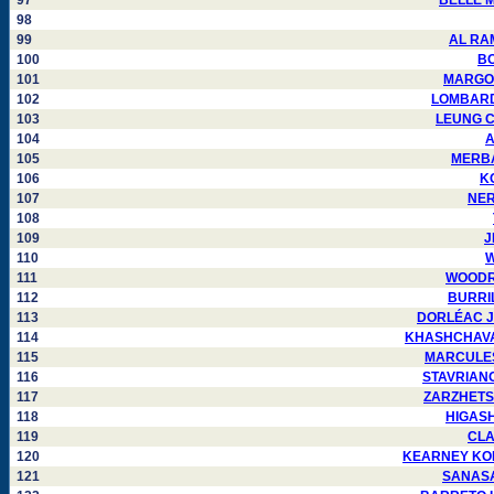
97
BELLE Ma
98
99
AL RAMA
100
BO
101
MARGOLI
102
LOMBARDO 
103
LEUNG CH
104
A
105
MERBAH
106
KO
107
NERE
108
109
J
110
W
111
WOODRUM
112
BURRILL
113
DORLÉAC Jea
114
KHASHCHAVATSK
115
MARCULESCU
116
STAVRIANOS
117
ZARZHETSKIY
118
HIGASHI
119
CLAR
120
KEARNEY KONEN
121
SANASAR