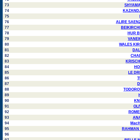
73
SHYAMALA
74
KAZANDJIE
75
76
ALIRE SAENZ 
77
BEIKIRCHER
78
HUR BU
79
VANEIG
80
WALES KIRGO
81
DALM
82
CHAD
83
KRISCH 
84
HOP
85
LE DRE
86
T
87
D
88
TODOROVS
89
90
KNI
91
OLI
92
ROMERO
93
ANAN
94
MacHA
95
RAHMAN Mo
96