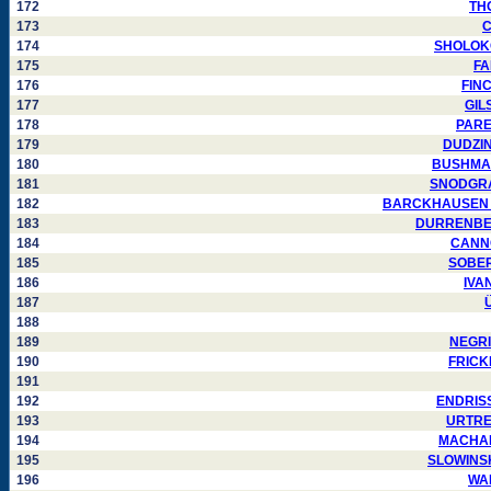
172
THO
173
C
174
SHOLOKOV
175
FA
176
FINC
177
GILS
178
PAREJ
179
DUDZINS
180
BUSHMAKI
181
SNODGRASS
182
BARCKHAUSEN Chr
183
DURRENBERG
184
CANNON
185
SOBERS
186
IVAN
187
Ü
188
189
NEGRIN
190
FRICKE
191
192
ENDRISS 
193
URTREG
194
MACHADO
195
SLOWINSKA
196
WAL