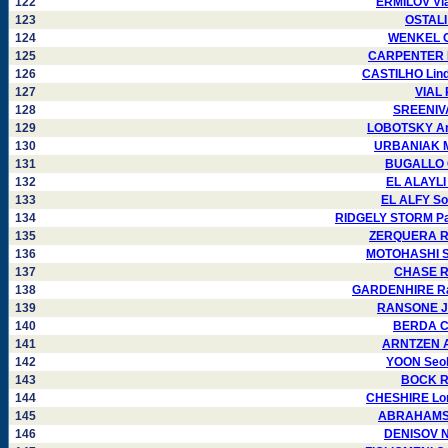
122
ERMILOV Vla
123
OSTALI
124
WENKEL Or
125
CARPENTER L
126
CASTILHO Lind
127
VIAL 
128
SREENIVA
129
LOBOTSKY Ana
130
URBANIAK Mi
131
BUGALLO C
132
EL ALAYLI
133
EL ALFY So
134
RIDGELY STORM Pat
135
ZERQUERA Rau
136
MOTOHASHI Se
137
CHASE Ro
138
GARDENHIRE Ral
139
RANSONE Ja
140
BERDA Cl
141
ARNTZEN Ar
142
YOON Seok
143
BOCK Ro
144
CHESHIRE Lor
145
ABRAHAMS M
146
DENISOV Ni