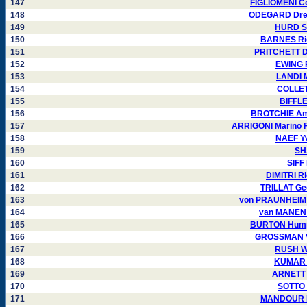
147
FIGLIOMENI C
148
ODEGARD Drew
149
HURD Sh
150
BARNES Ric
151
PRITCHETT Da
152
EWING R
153
LANDI M
154
COLLET
155
BIFFLE
156
BROTCHIE Ama
157
ARRIGONI Marino F
158
NAEF Yv
159
SH
160
SIFF
161
DIMITRI R
162
TRILLAT Ge
163
von PRAUNHEIM 
164
van MANEN 
165
BURTON Humph
166
GROSSMAN Vi
167
RUSH Wi
168
KUMAR K
169
ARNETT 
170
SOTTO 
171
MANDOUR Ne