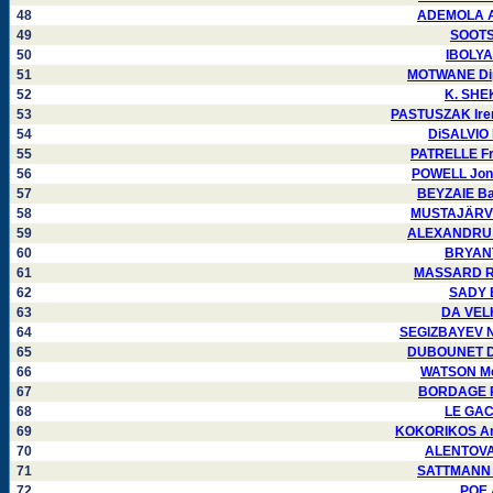
48
ADEMOLA Al
49
SOOTS 
50
IBOLYA
51
MOTWANE Dip
52
K. SHE
53
PASTUSZAK Iren
54
DiSALVIO 
55
PATRELLE Fr
56
POWELL Jona
57
BEYZAIE Ba
58
MUSTAJÄRVI 
59
ALEXANDRU R
60
BRYANT
61
MASSARD Ro
62
SADY 
63
DA VELH
64
SEGIZBAYEV Nu
65
DUBOUNET Dé
66
WATSON Mel
67
BORDAGE Pi
68
LE GAC
69
KOKORIKOS Ant
70
ALENTOVA 
71
SATTMANN P
72
POE 