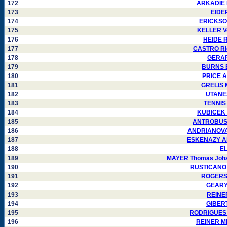
172
ARKADIE K
173
EIDE
174
ERICKSON
175
KELLER Ve
176
HEIDE R
177
CASTRO Ric
178
GERARD
179
BURNS Bo
180
PRICE A
181
GRELIS M
182
UTANES
183
TENNIS 
184
KUBICEK J
185
ANTROBUS J
186
ANDRIANOVA I
187
ESKENAZY Alb
188
EL
189
MAYER Thomas Joha
190
RUSTICANO 
191
ROGERS 
192
GEARY 
193
REINER
194
GIBERT
195
RODRIGUES 
196
REINER Mi