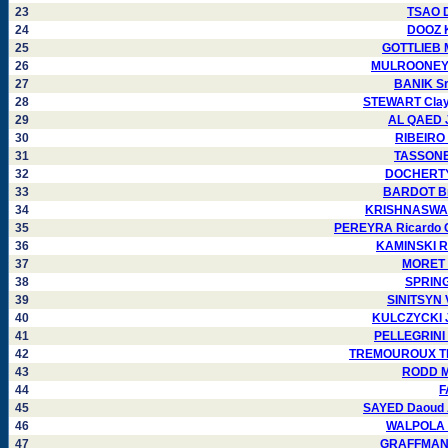
23
TSAO D
24
DOOZ K
25
GOTTLIEB M
26
MULROONEY J
27
BANIK Sr
28
STEWART Clayt
29
AL QAED J
30
RIBEIRO 
31
TASSONE 
32
DOCHERTY 
33
BARDOT Bri
34
KRISHNASWAMY
35
PEREYRA Ricardo C
36
KAMINSKI R
37
MORET P
38
SPRING
39
SINITSYN 
40
KULCZYCKI J
41
PELLEGRINI 
42
TREMOUROUX Thi
43
RODD Ma
44
F
45
SAYED Daoud A
46
WALPOLA L
47
GRAFFMAN G