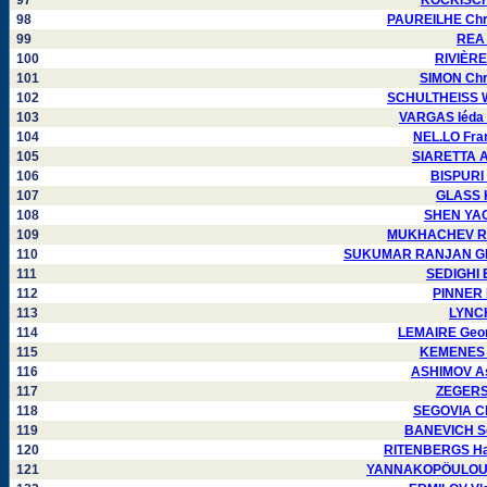
97
KOCKISCH 
98
PAUREILHE Chri
99
REA 
100
RIVIÈRE
101
SIMON Chr
102
SCHULTHEISS Wa
103
VARGAS Iéda 
104
NEL.LO Fra
105
SIARETTA Ar
106
BISPURI 
107
GLASS K
108
SHEN YAO
109
MUKHACHEV Ro
110
SUKUMAR RANJAN GHO
111
SEDIGHI 
112
PINNER 
113
LYNCH
114
LEMAIRE Geor
115
KEMENES F
116
ASHIMOV As
117
ZEGERS 
118
SEGOVIA Cl
119
BANEVICH Se
120
RITENBERGS Har
121
YANNAKOPÖULOU D