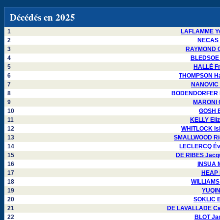
Décédés en 2025
1
LAFLAMME Yv
2
NECAS P
3
RAYMOND Ca
4
BLEDSOE J
5
HALLÉ Fr
6
THOMPSON Hay
7
NANOVIC M
8
BODENDORFER Da
9
MARONI O
10
GOSH B
11
KELLY Eli
12
WHITLOCK Isi
13
SMALLWOOD Ric
14
LECLERCQ Éve
15
DE RIBES Jacqu
16
INSUA M
17
HEAP 
18
WILLIAMS 
19
YUQIN
20
SOKLIC E
21
DE LAVALLADE Ca
22
BLOT Jac