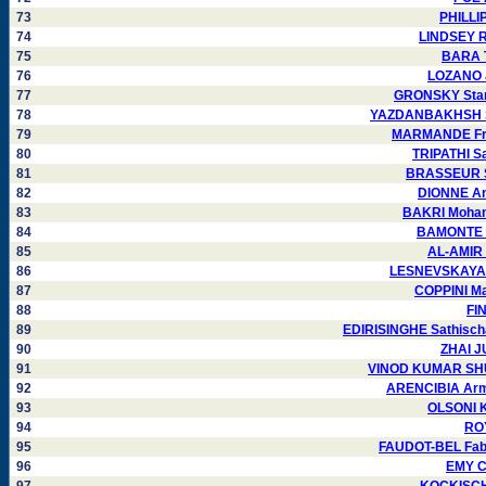
73
PHILLI
74
LINDSEY R
75
BARA T
76
LOZANO J
77
GRONSKY Stani
78
YAZDANBAKHSH Sh
79
MARMANDE Fra
80
TRIPATHI S
81
BRASSEUR S
82
DIONNE An
83
BAKRI Moham
84
BAMONTE P
85
AL-AMIR 
86
LESNEVSKAYA I
87
COPPINI Ma
88
FI
89
EDIRISINGHE Sathisch
90
ZHAI J
91
VINOD KUMAR SHU
92
ARENCIBIA Arm
93
OLSONI K
94
ROY
95
FAUDOT-BEL Fabi
96
EMY C