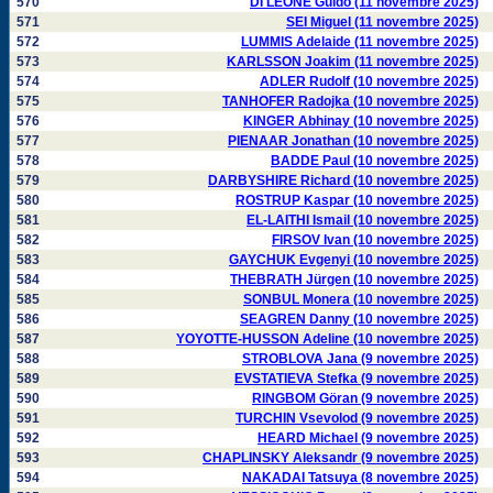
570
DI LEONE Guido (11 novembre 2025)
571
SEI Miguel (11 novembre 2025)
572
LUMMIS Adelaide (11 novembre 2025)
573
KARLSSON Joakim (11 novembre 2025)
574
ADLER Rudolf (10 novembre 2025)
575
TANHOFER Radojka (10 novembre 2025)
576
KINGER Abhinay (10 novembre 2025)
577
PIENAAR Jonathan (10 novembre 2025)
578
BADDE Paul (10 novembre 2025)
579
DARBYSHIRE Richard (10 novembre 2025)
580
ROSTRUP Kaspar (10 novembre 2025)
581
EL-LAITHI Ismail (10 novembre 2025)
582
FIRSOV Ivan (10 novembre 2025)
583
GAYCHUK Evgenyi (10 novembre 2025)
584
THEBRATH Jürgen (10 novembre 2025)
585
SONBUL Monera (10 novembre 2025)
586
SEAGREN Danny (10 novembre 2025)
587
YOYOTTE-HUSSON Adeline (10 novembre 2025)
588
STROBLOVA Jana (9 novembre 2025)
589
EVSTATIEVA Stefka (9 novembre 2025)
590
RINGBOM Göran (9 novembre 2025)
591
TURCHIN Vsevolod (9 novembre 2025)
592
HEARD Michael (9 novembre 2025)
593
CHAPLINSKY Aleksandr (9 novembre 2025)
594
NAKADAI Tatsuya (8 novembre 2025)