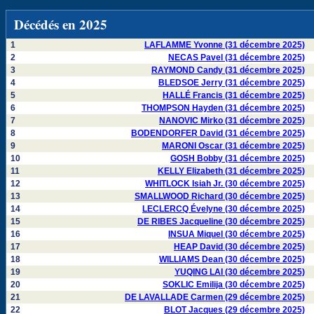
Décédés en 2025
1
LAFLAMME Yvonne (31 décembre 2025)
2
NECAS Pavel (31 décembre 2025)
3
RAYMOND Candy (31 décembre 2025)
4
BLEDSOE Jerry (31 décembre 2025)
5
HALLÉ Francis (31 décembre 2025)
6
THOMPSON Hayden (31 décembre 2025)
7
NANOVIC Mirko (31 décembre 2025)
8
BODENDORFER David (31 décembre 2025)
9
MARONI Oscar (31 décembre 2025)
10
GOSH Bobby (31 décembre 2025)
11
KELLY Elizabeth (31 décembre 2025)
12
WHITLOCK Isiah Jr. (30 décembre 2025)
13
SMALLWOOD Richard (30 décembre 2025)
14
LECLERCQ Évelyne (30 décembre 2025)
15
DE RIBES Jacqueline (30 décembre 2025)
16
INSUA Miquel (30 décembre 2025)
17
HEAP David (30 décembre 2025)
18
WILLIAMS Dean (30 décembre 2025)
19
YUQING LAI (30 décembre 2025)
20
SOKLIC Emilija (30 décembre 2025)
21
DE LAVALLADE Carmen (29 décembre 2025)
22
BLOT Jacques (29 décembre 2025)