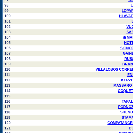
97
JON
98
L
99
LOPARY
100
HLAVATY 
101
102
VUC
103
SAB
104
di MA
105
HOTTL
106
SIGNORE
107
GAINE
108
RUSS
109
BRANDO
110
VILLALOBOS CORRELLA 
111
ENK
112
KERZEL
113
MASSARO Fr
114
COQUET F
115
116
TAPALA
117
PODNOZOV
118
SHENOU
119
STAMAT
120
COMPATANGELO 
121
BU