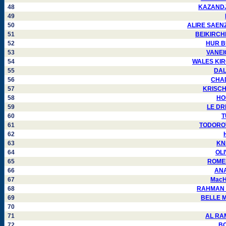
48
KAZANDJIE
49
50
ALIRE SAENZ 
51
BEIKIRCHER
52
HUR BU
53
VANEIG
54
WALES KIRGO
55
DALM
56
CHAD
57
KRISCH 
58
HOP
59
LE DRE
60
T
61
TODOROVS
62
63
KNI
64
OLI
65
ROMERO
66
ANAN
67
MacHA
68
RAHMAN Mo
69
BELLE Ma
70
71
AL RAMA
72
BO