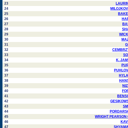
23
LAURIN 
24
MILOJKOVIC
25
BAKER 
26
HAR
27
BAS
28
SHA
29
WICKH
30
MAZZ
31
G
32
CEMBRZYN
33
SO
34
K. JAMU
35
PURJ
36
PUHLOVSK
37
HYLAN
38
HANSA
39
NIZ
40
FOR
41
BENSON
42
GESIKOWSKI
43
SMI
44
PORDARSON 
45
WRIGHT PEARSON Car
46
KAVI
47
SHYAMALA