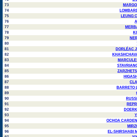
73
MARGOLI
74
LOMBARDO 
75
LEUNG CH
76
A
77
MERBAH
78
KO
79
NERE
80
81
DORLÉAC Jea
82
KHASHCHAVATSK
83
MARCULESCU
84
STAVRIANOS
85
ZARZHETSKIY
86
HIGASHI
87
CLAR
88
BARRETO Lui
89
90
RUSSEL
91
REPRE
92
DOERKSE
93
Y
94
OCHOA CARDENAS 
95
MIRZO
96
EL-SHIRSHABI Mu