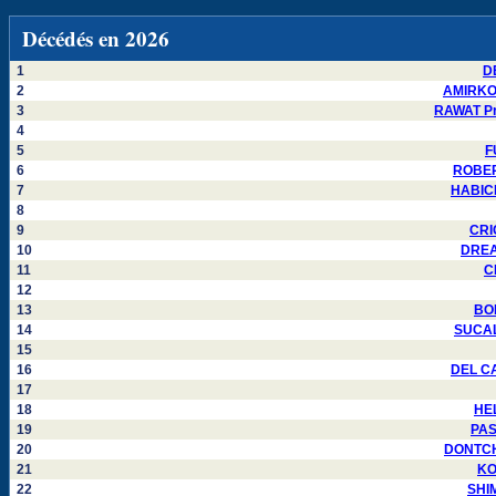
Décédés en 2026
1
DE
2
AMIRKOU
3
RAWAT Pra
4
5
F
6
ROBERT
7
HABICH
8
9
CRI
10
DREAU
11
C
12
13
BON
14
SUCALD
15
16
DEL CA
17
18
HEL
19
PAS
20
DONTCHE
21
KO
22
SHIM