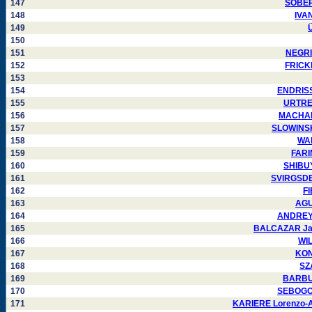
147
SOBERS
148
IVAN
149
Ü
150
151
NEGRIN
152
FRICKE
153
154
ENDRISS 
155
URTREG
156
MACHADO
157
SLOWINSKA
158
WAL
159
FARIN
160
SHIBUYA
161
SVIRGSDEN 
162
FI
163
AGUI
164
ANDREY M
165
BALCAZAR Jaim
166
WIL
167
KONT
168
SZA
169
BARBUL
170
SEBOGODI
171
KARIERE Lorenzo-Ale