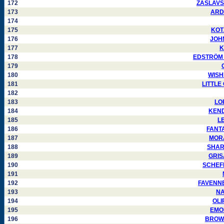
172
ZASLAVSKY
173
ARDO
174
175
KOTZ
176
JOHN
177
K
178
EDSTRÖM Pe
179
180
WISHE
181
LITTLE 
182
183
LOP
184
KENDA
185
LE
186
FANTA
187
MORA 
188
SHARM
189
GRISA
190
SCHEFFL
191
192
FAVENNEC
193
NA
194
OLIP
195
EMON
196
BROWNI