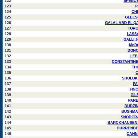
122
SPENCER
123
P
124
CHI
125
GLEESON
126
GALAL ABD EL QAWI
127
TORGO
128
LASSAL
129
GALLI Jo
130
McDO
131
DONOV
132
LEBO
133
CONSTANTINESC
134
THO
135
C
136
SHOLOKOV
137
FA
138
FINC
139
GILS
140
PAREJ
141
DUDZINS
142
BUSHMAKI
143
SNODGRASS
144
BARCKHAUSEN Chr
145
DURRENBERG
146
CANNON