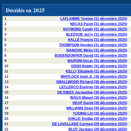
Décédés en 2025
1
LAFLAMME Yvonne (31 décembre 2025)
2
NECAS Pavel (31 décembre 2025)
3
RAYMOND Candy (31 décembre 2025)
4
BLEDSOE Jerry (31 décembre 2025)
5
HALLÉ Francis (31 décembre 2025)
6
THOMPSON Hayden (31 décembre 2025)
7
NANOVIC Mirko (31 décembre 2025)
8
BODENDORFER David (31 décembre 2025)
9
MARONI Oscar (31 décembre 2025)
10
GOSH Bobby (31 décembre 2025)
11
KELLY Elizabeth (31 décembre 2025)
12
WHITLOCK Isiah Jr. (30 décembre 2025)
13
SMALLWOOD Richard (30 décembre 2025)
14
LECLERCQ Évelyne (30 décembre 2025)
15
DE RIBES Jacqueline (30 décembre 2025)
16
INSUA Miquel (30 décembre 2025)
17
HEAP David (30 décembre 2025)
18
WILLIAMS Dean (30 décembre 2025)
19
YUQING LAI (30 décembre 2025)
20
SOKLIC Emilija (30 décembre 2025)
21
DE LAVALLADE Carmen (29 décembre 2025)
22
BLOT Jacques (29 décembre 2025)