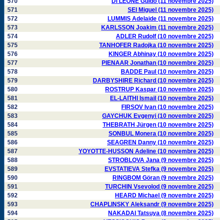
570
DI LEONE Guido (11 novembre 2025)
571
SEI Miguel (11 novembre 2025)
572
LUMMIS Adelaide (11 novembre 2025)
573
KARLSSON Joakim (11 novembre 2025)
574
ADLER Rudolf (10 novembre 2025)
575
TANHOFER Radojka (10 novembre 2025)
576
KINGER Abhinay (10 novembre 2025)
577
PIENAAR Jonathan (10 novembre 2025)
578
BADDE Paul (10 novembre 2025)
579
DARBYSHIRE Richard (10 novembre 2025)
580
ROSTRUP Kaspar (10 novembre 2025)
581
EL-LAITHI Ismail (10 novembre 2025)
582
FIRSOV Ivan (10 novembre 2025)
583
GAYCHUK Evgenyi (10 novembre 2025)
584
THEBRATH Jürgen (10 novembre 2025)
585
SONBUL Monera (10 novembre 2025)
586
SEAGREN Danny (10 novembre 2025)
587
YOYOTTE-HUSSON Adeline (10 novembre 2025)
588
STROBLOVA Jana (9 novembre 2025)
589
EVSTATIEVA Stefka (9 novembre 2025)
590
RINGBOM Göran (9 novembre 2025)
591
TURCHIN Vsevolod (9 novembre 2025)
592
HEARD Michael (9 novembre 2025)
593
CHAPLINSKY Aleksandr (9 novembre 2025)
594
NAKADAI Tatsuya (8 novembre 2025)