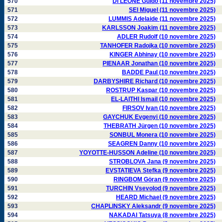
570
DI LEONE Guido (11 novembre 2025)
571
SEI Miguel (11 novembre 2025)
572
LUMMIS Adelaide (11 novembre 2025)
573
KARLSSON Joakim (11 novembre 2025)
574
ADLER Rudolf (10 novembre 2025)
575
TANHOFER Radojka (10 novembre 2025)
576
KINGER Abhinay (10 novembre 2025)
577
PIENAAR Jonathan (10 novembre 2025)
578
BADDE Paul (10 novembre 2025)
579
DARBYSHIRE Richard (10 novembre 2025)
580
ROSTRUP Kaspar (10 novembre 2025)
581
EL-LAITHI Ismail (10 novembre 2025)
582
FIRSOV Ivan (10 novembre 2025)
583
GAYCHUK Evgenyi (10 novembre 2025)
584
THEBRATH Jürgen (10 novembre 2025)
585
SONBUL Monera (10 novembre 2025)
586
SEAGREN Danny (10 novembre 2025)
587
YOYOTTE-HUSSON Adeline (10 novembre 2025)
588
STROBLOVA Jana (9 novembre 2025)
589
EVSTATIEVA Stefka (9 novembre 2025)
590
RINGBOM Göran (9 novembre 2025)
591
TURCHIN Vsevolod (9 novembre 2025)
592
HEARD Michael (9 novembre 2025)
593
CHAPLINSKY Aleksandr (9 novembre 2025)
594
NAKADAI Tatsuya (8 novembre 2025)