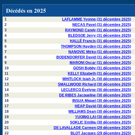
Décédés en 2025
1
LAFLAMME Yvonne (31 décembre 2025)
2
NECAS Pavel (31 décembre 2025)
3
RAYMOND Candy (31 décembre 2025)
4
BLEDSOE Jerry (31 décembre 2025)
5
HALLÉ Francis (31 décembre 2025)
6
THOMPSON Hayden (31 décembre 2025)
7
NANOVIC Mirko (31 décembre 2025)
8
BODENDORFER David (31 décembre 2025)
9
MARONI Oscar (31 décembre 2025)
10
GOSH Bobby (31 décembre 2025)
11
KELLY Elizabeth (31 décembre 2025)
12
WHITLOCK Isiah Jr. (30 décembre 2025)
13
SMALLWOOD Richard (30 décembre 2025)
14
LECLERCQ Évelyne (30 décembre 2025)
15
DE RIBES Jacqueline (30 décembre 2025)
16
INSUA Miquel (30 décembre 2025)
17
HEAP David (30 décembre 2025)
18
WILLIAMS Dean (30 décembre 2025)
19
YUQING LAI (30 décembre 2025)
20
SOKLIC Emilija (30 décembre 2025)
21
DE LAVALLADE Carmen (29 décembre 2025)
22
BLOT Jacques (29 décembre 2025)