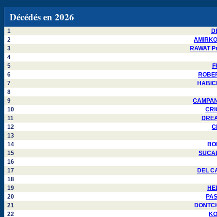
Décédés en 2026
1
DE
2
AMIRKOU
3
RAWAT Pra
4
5
F
6
ROBERT
7
HABICH
8
9
CAMPANE
10
CRI
11
DREAU
12
C
13
14
BON
15
SUCALD
16
17
DEL CA
18
19
HEL
20
PAS
21
DONTCHE
22
KO