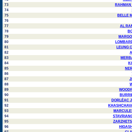
73
RAHMAN Mo
74
75
BELLE Ma
76
77
AL RAMA
78
BO
79
MARGOLI
80
LOMBARDO 
81
LEUNG CH
82
A
83
MERBAH
84
KO
85
NERE
86
87
J
88
W
89
WOODRUM
90
BURRILL
91
DORLÉAC Jea
92
KHASHCHAVATSK
93
MARCULESCU
94
STAVRIANOS
95
ZARZHETSKIY
96
HIGASHI