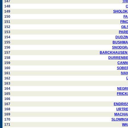
147
THO
148
C
149
SHOLOKOV
150
FA
151
FINC
152
GILS
153
PAREJ
154
DUDZINS
155
BUSHMAKI
156
SNODGRASS
157
BARCKHAUSEN Chr
158
DURRENBERG
159
CANNON
160
SOBERS
161
IVAN
162
Ü
163
164
NEGRIN
165
FRICKE
166
167
ENDRISS 
168
URTREG
169
MACHADO
170
SLOWINSKA
171
WAL