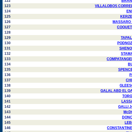
122
BRANDO
123
VILLALOBOS CORRELLA 
124
ENK
125
KERZEL
126
MASSARO Fr
127
COQUET F
128
129
TAPALA
130
PODNOZOV
131
SHENOU
132
STAMAT
133
COMPATANGELO 
134
BU
135
SPENCER
136
P
137
CHI
138
GLEESON
139
GALAL ABD EL QAWI
140
TORGO
141
LASSAL
142
GALLI Jo
143
McDO
144
DONOV
145
LEBO
146
CONSTANTINESC