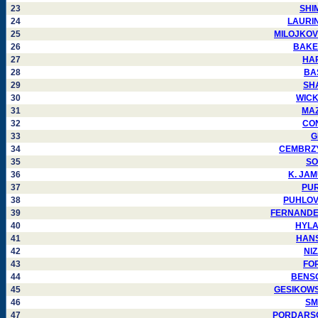
23
SHIM
24
LAURIN 
25
MILOJKOVIC
26
BAKER 
27
HAR
28
BAS
29
SHA
30
WICKH
31
MAZZ
32
CON
33
G
34
CEMBRZYN
35
SO
36
K. JAMU
37
PURJ
38
PUHLOVSK
39
FERNANDEZ 
40
HYLAN
41
HANSA
42
NIZ
43
FOR
44
BENSON
45
GESIKOWSKI
46
SMI
47
PORDARSON 