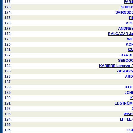
172
FARIN
173
SHIBUYA
174
SVIRGSDEN 
175
FI
176
AGUI
177
ANDREY M
178
BALCAZAR Jaim
179
WIL
180
KONT
181
SZA
182
BARBUL
183
SEBOGODI
184
KARIERE Lorenzo-Ale
185
ZASLAVSKY
186
ARDO
187
188
KOTZ
189
JOHN
190
K
191
EDSTRÖM Pe
192
193
WISHE
194
LITTLE 
195
196
LOP