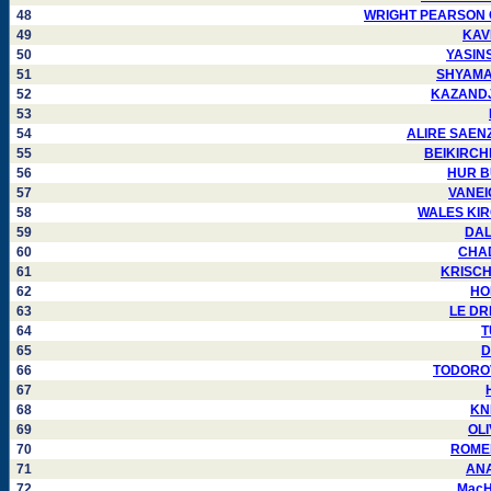
48
WRIGHT PEARSON Car
49
KAVI
50
YASINSK
51
SHYAMALA
52
KAZANDJIE
53
54
ALIRE SAENZ 
55
BEIKIRCHER
56
HUR BU
57
VANEIG
58
WALES KIRGO
59
DALM
60
CHAD
61
KRISCH 
62
HOP
63
LE DRE
64
T
65
D
66
TODOROVS
67
68
KNI
69
OLI
70
ROMERO
71
ANAN
72
MacHA