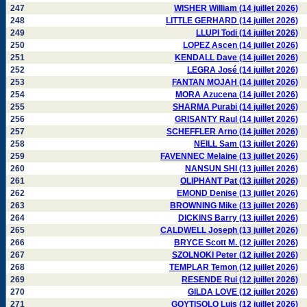
247
WISHER William (14 juillet 2026)
248
LITTLE GERHARD (14 juillet 2026)
249
LLUPI Todi (14 juillet 2026)
250
LOPEZ Ascen (14 juillet 2026)
251
KENDALL Dave (14 juillet 2026)
252
LEGRA José (14 juillet 2026)
253
FANTAN MOJAH (14 juillet 2026)
254
MORA Azucena (14 juillet 2026)
255
SHARMA Purabi (14 juillet 2026)
256
GRISANTY Raul (14 juillet 2026)
257
SCHEFFLER Arno (14 juillet 2026)
258
NEILL Sam (13 juillet 2026)
259
FAVENNEC Melaine (13 juillet 2026)
260
NANSUN SHI (13 juillet 2026)
261
OLIPHANT Pat (13 juillet 2026)
262
EMOND Denise (13 juillet 2026)
263
BROWNING Mike (13 juillet 2026)
264
DICKINS Barry (13 juillet 2026)
265
CALDWELL Joseph (13 juillet 2026)
266
BRYCE Scott M. (12 juillet 2026)
267
SZOLNOKI Peter (12 juillet 2026)
268
TEMPLAR Temon (12 juillet 2026)
269
RESENDE Rui (12 juillet 2026)
270
GILDA LOVE (12 juillet 2026)
271
GOYTISOLO Luis (12 juillet 2026)