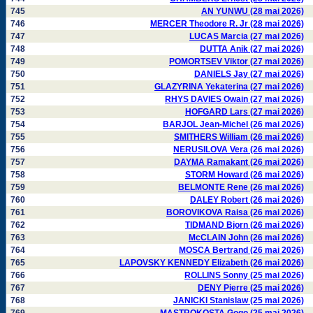
745
AN YUNWU (28 mai 2026)
746
MERCER Theodore R. Jr (28 mai 2026)
747
LUCAS Marcia (27 mai 2026)
748
DUTTA Anik (27 mai 2026)
749
POMORTSEV Viktor (27 mai 2026)
750
DANIELS Jay (27 mai 2026)
751
GLAZYRINA Yekaterina (27 mai 2026)
752
RHYS DAVIES Owain (27 mai 2026)
753
HOFGARD Lars (27 mai 2026)
754
BARJOL Jean-Michel (26 mai 2026)
755
SMITHERS William (26 mai 2026)
756
NERUSILOVA Vera (26 mai 2026)
757
DAYMA Ramakant (26 mai 2026)
758
STORM Howard (26 mai 2026)
759
BELMONTE Rene (26 mai 2026)
760
DALEY Robert (26 mai 2026)
761
BOROVIKOVA Raisa (26 mai 2026)
762
TIDMAND Bjorn (26 mai 2026)
763
McCLAIN John (26 mai 2026)
764
MOSCA Bertrand (26 mai 2026)
765
LAPOVSKY KENNEDY Elizabeth (26 mai 2026)
766
ROLLINS Sonny (25 mai 2026)
767
DENY Pierre (25 mai 2026)
768
JANICKI Stanislaw (25 mai 2026)