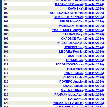
97
SHYAMALA Pavala (28 juillet 2026)
98
KAZANDJIEV Vassil (28 juillet 2026)
99
KAVINSKY (28 juillet 2026)
100
ALIRE SAENZ Benjamin (28 juillet 2026)
101
BEIKIRCHER Konrad (28 juillet 2026)
102
HUR BUM-WOOK (28 juillet 2026)
103
VANEIGEM Raoul (28 juillet 2026)
104
WALES KIRGO Angela (28 juillet 2026)
105
DALMAS Mary (28 juillet 2026)
106
CHADBON Tom (27 juillet 2026)
107
KRISCH Johannes (27 juillet 2026)
108
HOPKINS Jim (27 juillet 2026)
109
LE DREW Ronnie (27 juillet 2026)
110
TUSA Frank (27 juillet 2026)
111
DOWNIE Ian (27 juillet 2026)
112
TODOROVSKI Goce (26 juillet 2026)
113
HELD Marc (26 juillet 2026)
114
KNIZAK Milan (26 juillet 2026)
115
OLIVIER Linda (26 juillet 2026)
116
ROMERO Angelo (26 juillet 2026)
117
ANAND Suneil (26 juillet 2026)
118
MacHALE Philip (26 juillet 2026)
119
RAHMAN Mostafizur (26 juillet 2026)
120
KAI WANG (26 juillet 2026)
121
RUDAKOVA Lyudmila (26 juillet 2026)