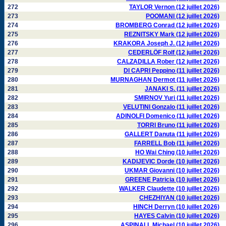
272
TAYLOR Vernon (12 juillet 2026)
273
POOMANI (12 juillet 2026)
274
BROMBERG Conrad (12 juillet 2026)
275
REZNITSKY Mark (12 juillet 2026)
276
KRAKORA Joseph J. (12 juillet 2026)
277
CEDERLÖF Rolf (12 juillet 2026)
278
CALZADILLA Rober (12 juillet 2026)
279
DI CAPRI Peppino (11 juillet 2026)
280
MURNAGHAN Dermot (11 juillet 2026)
281
JANAKI S. (11 juillet 2026)
282
SMIRNOV Yuri (11 juillet 2026)
283
VELUTINI Gonzalo (11 juillet 2026)
284
ADINOLFI Domenico (11 juillet 2026)
285
TORRI Bruno (11 juillet 2026)
286
GALLERT Danuta (11 juillet 2026)
287
FARRELL Bob (11 juillet 2026)
288
HO Wai Ching (10 juillet 2026)
289
KADIJEVIC Dorde (10 juillet 2026)
290
UKMAR Giovanni (10 juillet 2026)
291
GREENE Patricia (10 juillet 2026)
292
WALKER Claudette (10 juillet 2026)
293
CHEZHIYAN (10 juillet 2026)
294
HINCH Derryn (10 juillet 2026)
295
HAYES Calvin (10 juillet 2026)
296
ASPINALL Michael (10 juillet 2026)