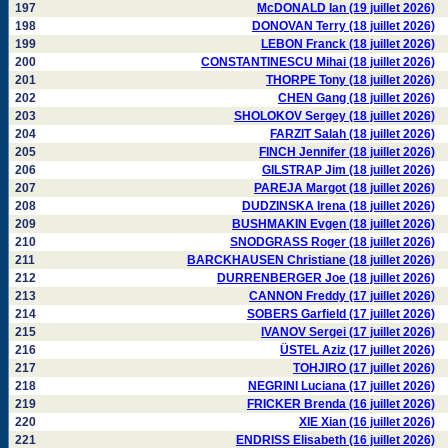
197
McDONALD Ian (19 juillet 2026)
198
DONOVAN Terry (18 juillet 2026)
199
LEBON Franck (18 juillet 2026)
200
CONSTANTINESCU Mihai (18 juillet 2026)
201
THORPE Tony (18 juillet 2026)
202
CHEN Gang (18 juillet 2026)
203
SHOLOKOV Sergey (18 juillet 2026)
204
FARZIT Salah (18 juillet 2026)
205
FINCH Jennifer (18 juillet 2026)
206
GILSTRAP Jim (18 juillet 2026)
207
PAREJA Margot (18 juillet 2026)
208
DUDZINSKA Irena (18 juillet 2026)
209
BUSHMAKIN Evgen (18 juillet 2026)
210
SNODGRASS Roger (18 juillet 2026)
211
BARCKHAUSEN Christiane (18 juillet 2026)
212
DURRENBERGER Joe (18 juillet 2026)
213
CANNON Freddy (17 juillet 2026)
214
SOBERS Garfield (17 juillet 2026)
215
IVANOV Sergei (17 juillet 2026)
216
ÜSTEL Aziz (17 juillet 2026)
217
TOHJIRO (17 juillet 2026)
218
NEGRINI Luciana (17 juillet 2026)
219
FRICKER Brenda (16 juillet 2026)
220
XIE Xian (16 juillet 2026)
221
ENDRISS Elisabeth (16 juillet 2026)