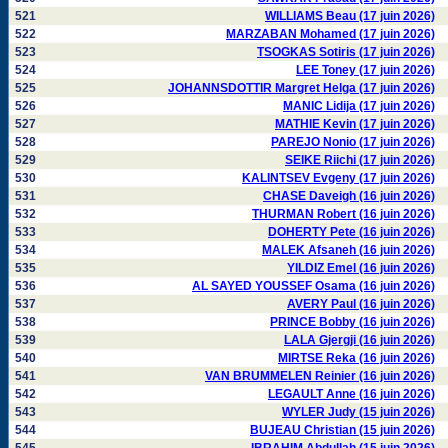
521
WILLIAMS Beau (17 juin 2026)
522
MARZABAN Mohamed (17 juin 2026)
523
TSOGKAS Sotiris (17 juin 2026)
524
LEE Toney (17 juin 2026)
525
JOHANNSDOTTIR Margret Helga (17 juin 2026)
526
MANIC Lidija (17 juin 2026)
527
MATHIE Kevin (17 juin 2026)
528
PAREJO Nonio (17 juin 2026)
529
SEIKE Riichi (17 juin 2026)
530
KALINTSEV Evgeny (17 juin 2026)
531
CHASE Daveigh (16 juin 2026)
532
THURMAN Robert (16 juin 2026)
533
DOHERTY Pete (16 juin 2026)
534
MALEK Afsaneh (16 juin 2026)
535
YILDIZ Emel (16 juin 2026)
536
AL SAYED YOUSSEF Osama (16 juin 2026)
537
AVERY Paul (16 juin 2026)
538
PRINCE Bobby (16 juin 2026)
539
LALA Gjergji (16 juin 2026)
540
MIRTSE Reka (16 juin 2026)
541
VAN BRUMMELEN Reinier (16 juin 2026)
542
LEGAULT Anne (16 juin 2026)
543
WYLER Judy (15 juin 2026)
544
BUJEAU Christian (15 juin 2026)