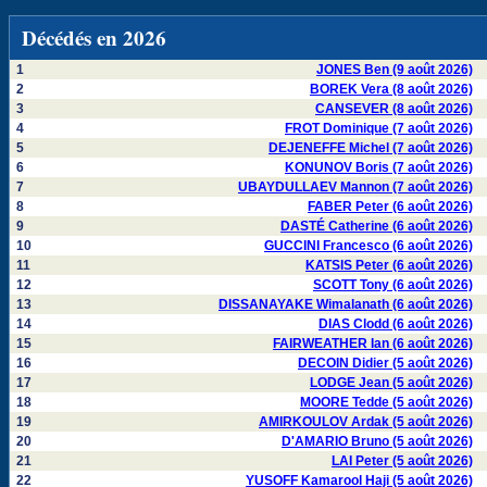
Décédés en 2026
1
JONES Ben (9 août 2026)
2
BOREK Vera (8 août 2026)
3
CANSEVER (8 août 2026)
4
FROT Dominique (7 août 2026)
5
DEJENEFFE Michel (7 août 2026)
6
KONUNOV Boris (7 août 2026)
7
UBAYDULLAEV Mannon (7 août 2026)
8
FABER Peter (6 août 2026)
9
DASTÉ Catherine (6 août 2026)
10
GUCCINI Francesco (6 août 2026)
11
KATSIS Peter (6 août 2026)
12
SCOTT Tony (6 août 2026)
13
DISSANAYAKE Wimalanath (6 août 2026)
14
DIAS Clodd (6 août 2026)
15
FAIRWEATHER Ian (6 août 2026)
16
DECOIN Didier (5 août 2026)
17
LODGE Jean (5 août 2026)
18
MOORE Tedde (5 août 2026)
19
AMIRKOULOV Ardak (5 août 2026)
20
D'AMARIO Bruno (5 août 2026)
21
LAI Peter (5 août 2026)
22
YUSOFF Kamarool Haji (5 août 2026)