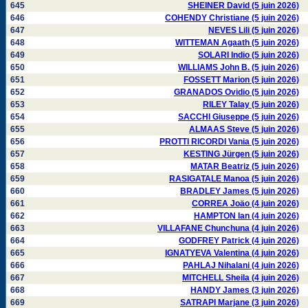
645
SHEINER David (5 juin 2026)
646
COHENDY Christiane (5 juin 2026)
647
NEVES Lili (5 juin 2026)
648
WITTEMAN Agaath (5 juin 2026)
649
SOLARI Indio (5 juin 2026)
650
WILLIAMS John B. (5 juin 2026)
651
FOSSETT Marion (5 juin 2026)
652
GRANADOS Ovidio (5 juin 2026)
653
RILEY Talay (5 juin 2026)
654
SACCHI Giuseppe (5 juin 2026)
655
ALMAAS Steve (5 juin 2026)
656
PROTTI RICORDI Vania (5 juin 2026)
657
KESTING Jürgen (5 juin 2026)
658
MATAR Beatriz (5 juin 2026)
659
RASIGATALE Manoa (5 juin 2026)
660
BRADLEY James (5 juin 2026)
661
CORREA Joäo (4 juin 2026)
662
HAMPTON Ian (4 juin 2026)
663
VILLAFANE Chunchuna (4 juin 2026)
664
GODFREY Patrick (4 juin 2026)
665
IGNATYEVA Valentina (4 juin 2026)
666
PAHLAJ Nihalani (4 juin 2026)
667
MITCHELL Sheila (4 juin 2026)
668
HANDY James (3 juin 2026)
669
SATRAPI Marjane (3 juin 2026)