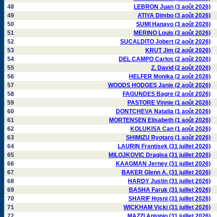
48
LEBRON Juan (3 août 2026)
49
ATIYA Dimbo (3 août 2026)
50
SUMI Hanayo (3 août 2026)
51
MERINO Louis (3 août 2026)
52
SUCALDITO Jobert (2 août 2026)
53
KRUT Jim (2 août 2026)
54
DEL CAMPO Carlos (2 août 2026)
55
Z. David (2 août 2026)
56
HELFER Monika (2 août 2026)
57
WOODS HODGES Janie (2 août 2026)
58
FAGUNDES Bagre (2 août 2026)
59
PASTORE Vinnie (1 août 2026)
60
DONTCHEVA Natalia (1 août 2026)
61
MORTENSEN Elisabeth (1 août 2026)
62
KOLUKISA Can (1 août 2026)
63
SHIMIZU Ryotaro (1 août 2026)
64
LAURIN Frantisek (31 juillet 2026)
65
MILOJKOVIC Dragisa (31 juillet 2026)
66
KAAGMAN Jerney (31 juillet 2026)
67
BAKER Glenn A. (31 juillet 2026)
68
HARDY Justin (31 juillet 2026)
69
BASHA Faruk (31 juillet 2026)
70
SHARIF Hosni (31 juillet 2026)
71
WICKHAM Vicki (31 juillet 2026)
72
MAZZI Antonio (31 juillet 2026)