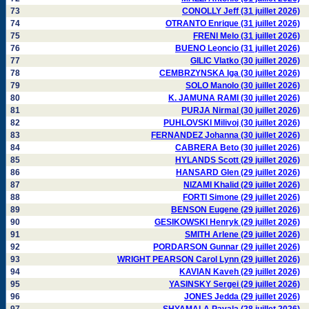
73
CONOLLY Jeff (31 juillet 2026)
74
OTRANTO Enrique (31 juillet 2026)
75
FRENI Melo (31 juillet 2026)
76
BUENO Leoncio (31 juillet 2026)
77
GILIC Vlatko (30 juillet 2026)
78
CEMBRZYNSKA Iga (30 juillet 2026)
79
SOLO Manolo (30 juillet 2026)
80
K. JAMUNA RAMI (30 juillet 2026)
81
PURJA Nirmal (30 juillet 2026)
82
PUHLOVSKI Milivoj (30 juillet 2026)
83
FERNANDEZ Johanna (30 juillet 2026)
84
CABRERA Beto (30 juillet 2026)
85
HYLANDS Scott (29 juillet 2026)
86
HANSARD Glen (29 juillet 2026)
87
NIZAMI Khalid (29 juillet 2026)
88
FORTI Simone (29 juillet 2026)
89
BENSON Eugene (29 juillet 2026)
90
GESIKOWSKI Henryk (29 juillet 2026)
91
SMITH Arlene (29 juillet 2026)
92
PORDARSON Gunnar (29 juillet 2026)
93
WRIGHT PEARSON Carol Lynn (29 juillet 2026)
94
KAVIAN Kaveh (29 juillet 2026)
95
YASINSKY Sergei (29 juillet 2026)
96
JONES Jedda (29 juillet 2026)