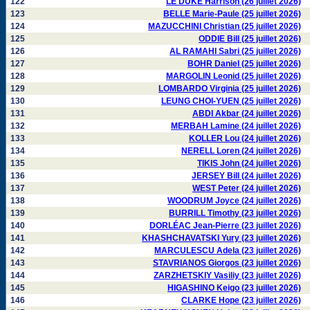
122
LE DUKE Harrison (26 juillet 2026)
123
BELLE Marie-Paule (25 juillet 2026)
124
MAZUCCHINI Christian (25 juillet 2026)
125
ODDIE Bill (25 juillet 2026)
126
AL RAMAHI Sabri (25 juillet 2026)
127
BOHR Daniel (25 juillet 2026)
128
MARGOLIN Leonid (25 juillet 2026)
129
LOMBARDO Virginia (25 juillet 2026)
130
LEUNG CHOI-YUEN (25 juillet 2026)
131
ABDI Akbar (24 juillet 2026)
132
MERBAH Lamine (24 juillet 2026)
133
KOLLER Lou (24 juillet 2026)
134
NERELL Loren (24 juillet 2026)
135
TIKIS John (24 juillet 2026)
136
JERSEY Bill (24 juillet 2026)
137
WEST Peter (24 juillet 2026)
138
WOODRUM Joyce (24 juillet 2026)
139
BURRILL Timothy (23 juillet 2026)
140
DORLÉAC Jean-Pierre (23 juillet 2026)
141
KHASHCHAVATSKI Yury (23 juillet 2026)
142
MARCULESCU Adela (23 juillet 2026)
143
STAVRIANOS Giorgos (23 juillet 2026)
144
ZARZHETSKIY Vasiliy (23 juillet 2026)
145
HIGASHINO Keigo (23 juillet 2026)
146
CLARKE Hope (23 juillet 2026)