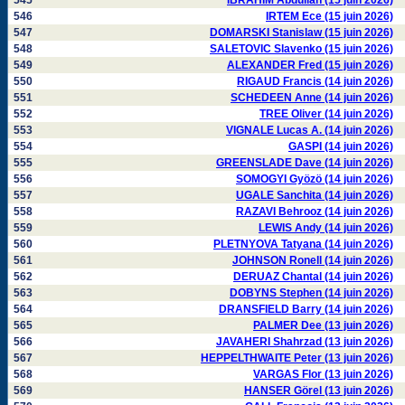
545
IBRAHIM Abdullah (15 juin 2026)
546
IRTEM Ece (15 juin 2026)
547
DOMARSKI Stanislaw (15 juin 2026)
548
SALETOVIC Slavenko (15 juin 2026)
549
ALEXANDER Fred (15 juin 2026)
550
RIGAUD Francis (14 juin 2026)
551
SCHEDEEN Anne (14 juin 2026)
552
TREE Oliver (14 juin 2026)
553
VIGNALE Lucas A. (14 juin 2026)
554
GASPI (14 juin 2026)
555
GREENSLADE Dave (14 juin 2026)
556
SOMOGYI Gyözö (14 juin 2026)
557
UGALE Sanchita (14 juin 2026)
558
RAZAVI Behrooz (14 juin 2026)
559
LEWIS Andy (14 juin 2026)
560
PLETNYOVA Tatyana (14 juin 2026)
561
JOHNSON Ronell (14 juin 2026)
562
DERUAZ Chantal (14 juin 2026)
563
DOBYNS Stephen (14 juin 2026)
564
DRANSFIELD Barry (14 juin 2026)
565
PALMER Dee (13 juin 2026)
566
JAVAHERI Shahrzad (13 juin 2026)
567
HEPPELTHWAITE Peter (13 juin 2026)
568
VARGAS Flor (13 juin 2026)
569
HANSER Görel (13 juin 2026)