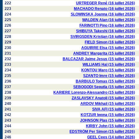
222
URTREGER René (16 juillet 2026)
223
MACHADO Renato (16 juillet 2026)
224
SLOWINSKA Joanna (16 juillet 2026)
225
WALDEN Alan (16 juillet 2026)
226
FARINOTTI Pino (16 juillet 2026)
227
SHIBUYA Takeshi (16 juillet 2026)
228
SVIRGSDEN Kristjan (16 juillet 2026)
229
FIELD Simon (16 juillet 2026)
230
AGUIRRE Elsa (15 juillet 2026)
231
ANDREY Margarita (15 juillet 2026)
232
BALCAZAR Jaime Jesus (15 juillet 2026)
233
WILLIAMS Hal (15 juillet 2026)
234
KONTOU Maro (15 juillet 2026)
235
SZANTO Imre (15 juillet 2026)
236
BARBULO Tomas (15 juillet 2026)
237
SEBOGODI Seputla (15 juillet 2026)
238
KARIERE Lorenzo-Alessandro (15 juillet 2026)
239
ZASLAVSKY Anatoli (15 juillet 2026)
240
ARDOV Mikhail (15 juillet 2026)
241
SIVA AFI (15 juillet 2026)
242
KOTZUR Iwona (15 juillet 2026)
243
JOHNSON Plas (15 juillet 2026)
244
KIRBY John (15 juillet 2026)
245
EDSTRÖM Per Simon (15 juillet 2026)
246
GEEL Cees (14 juillet 2026)