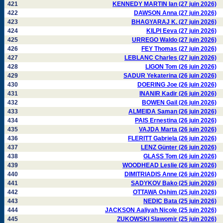
421
KENNEDY MARTIN Ian (27 juin 2026)
422
DAWSON Anna (27 juin 2026)
423
BHAGYARAJ K. (27 juin 2026)
424
KILPI Eeva (27 juin 2026)
425
URREGO Waldo (27 juin 2026)
426
FEY Thomas (27 juin 2026)
427
LEBLANC Charles (27 juin 2026)
428
LIGON Tom (26 juin 2026)
429
SADUR Yekaterina (26 juin 2026)
430
DOERING Joe (26 juin 2026)
431
INANIR Kadir (26 juin 2026)
432
BOWEN Gail (26 juin 2026)
433
ALMEIDA Saman (26 juin 2026)
434
PAIS Ernestina (26 juin 2026)
435
VAJDA Marta (26 juin 2026)
436
FLERITT Gabriela (26 juin 2026)
437
LENZ Günter (26 juin 2026)
438
GLASS Tom (26 juin 2026)
439
WOODHEAD Leslie (26 juin 2026)
440
DIMITRIADIS Anne (26 juin 2026)
441
SADYKOV Bako (25 juin 2026)
442
OTTAWA Oshim (25 juin 2026)
443
NEDIC Bata (25 juin 2026)
444
JACKSON Aaliyah Nicole (25 juin 2026)
445
ZUKOWSKI Slawomir (25 juin 2026)