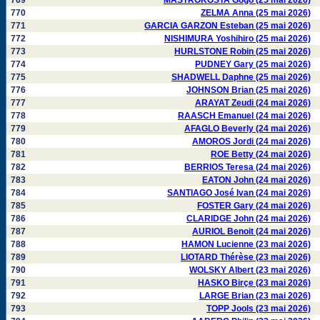
769
MASTROKOSTA Gogo (25 mai 2026)
770
ZELMA Anna (25 mai 2026)
771
GARCIA GARZON Esteban (25 mai 2026)
772
NISHIMURA Yoshihiro (25 mai 2026)
773
HURLSTONE Robin (25 mai 2026)
774
PUDNEY Gary (25 mai 2026)
775
SHADWELL Daphne (25 mai 2026)
776
JOHNSON Brian (25 mai 2026)
777
ARAYAT Zeudi (24 mai 2026)
778
RAASCH Emanuel (24 mai 2026)
779
AFAGLO Beverly (24 mai 2026)
780
AMOROS Jordi (24 mai 2026)
781
ROE Betty (24 mai 2026)
782
BERRIOS Teresa (24 mai 2026)
783
EATON John (24 mai 2026)
784
SANTIAGO José Ivan (24 mai 2026)
785
FOSTER Gary (24 mai 2026)
786
CLARIDGE John (24 mai 2026)
787
AURIOL Benoit (24 mai 2026)
788
HAMON Lucienne (23 mai 2026)
789
LIOTARD Thérèse (23 mai 2026)
790
WOLSKY Albert (23 mai 2026)
791
HASKO Birçe (23 mai 2026)
792
LARGE Brian (23 mai 2026)
793
TOPP Jools (23 mai 2026)