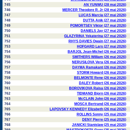
745
AN YUNWU (28 mai 2026)
746
MERCER Theodore R. Jr (28 mai 2026)
747
LUCAS Marcia (27 mai 2026)
748
DUTTA Anik (27 mai 2026)
749
POMORTSEV Viktor (27 mai 2026)
750
DANIELS Jay (27 mai 2026)
751
GLAZYRINA Yekaterina (27 mai 2026)
752
RHYS DAVIES Owain (27 mai 2026)
753
HOFGARD Lars (27 mai 2026)
754
BARJOL Jean-Michel (26 mai 2026)
755
SMITHERS William (26 mai 2026)
756
NERUSILOVA Vera (26 mai 2026)
757
DAYMA Ramakant (26 mai 2026)
758
STORM Howard (26 mai 2026)
759
BELMONTE Rene (26 mai 2026)
760
DALEY Robert (26 mai 2026)
761
BOROVIKOVA Raisa (26 mai 2026)
762
TIDMAND Bjorn (26 mai 2026)
763
McCLAIN John (26 mai 2026)
764
MOSCA Bertrand (26 mai 2026)
765
LAPOVSKY KENNEDY Elizabeth (26 mai 2026)
766
ROLLINS Sonny (25 mai 2026)
767
DENY Pierre (25 mai 2026)
768
JANICKI Stanislaw (25 mai 2026)