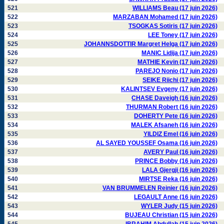
521
WILLIAMS Beau (17 juin 2026)
522
MARZABAN Mohamed (17 juin 2026)
523
TSOGKAS Sotiris (17 juin 2026)
524
LEE Toney (17 juin 2026)
525
JOHANNSDOTTIR Margret Helga (17 juin 2026)
526
MANIC Lidija (17 juin 2026)
527
MATHIE Kevin (17 juin 2026)
528
PAREJO Nonio (17 juin 2026)
529
SEIKE Riichi (17 juin 2026)
530
KALINTSEV Evgeny (17 juin 2026)
531
CHASE Daveigh (16 juin 2026)
532
THURMAN Robert (16 juin 2026)
533
DOHERTY Pete (16 juin 2026)
534
MALEK Afsaneh (16 juin 2026)
535
YILDIZ Emel (16 juin 2026)
536
AL SAYED YOUSSEF Osama (16 juin 2026)
537
AVERY Paul (16 juin 2026)
538
PRINCE Bobby (16 juin 2026)
539
LALA Gjergji (16 juin 2026)
540
MIRTSE Reka (16 juin 2026)
541
VAN BRUMMELEN Reinier (16 juin 2026)
542
LEGAULT Anne (16 juin 2026)
543
WYLER Judy (15 juin 2026)
544
BUJEAU Christian (15 juin 2026)