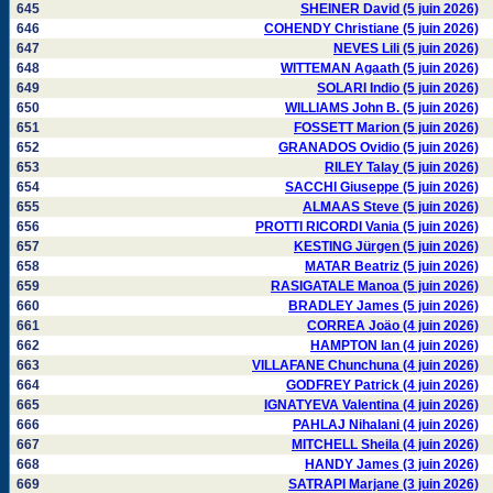
645
SHEINER David (5 juin 2026)
646
COHENDY Christiane (5 juin 2026)
647
NEVES Lili (5 juin 2026)
648
WITTEMAN Agaath (5 juin 2026)
649
SOLARI Indio (5 juin 2026)
650
WILLIAMS John B. (5 juin 2026)
651
FOSSETT Marion (5 juin 2026)
652
GRANADOS Ovidio (5 juin 2026)
653
RILEY Talay (5 juin 2026)
654
SACCHI Giuseppe (5 juin 2026)
655
ALMAAS Steve (5 juin 2026)
656
PROTTI RICORDI Vania (5 juin 2026)
657
KESTING Jürgen (5 juin 2026)
658
MATAR Beatriz (5 juin 2026)
659
RASIGATALE Manoa (5 juin 2026)
660
BRADLEY James (5 juin 2026)
661
CORREA Joäo (4 juin 2026)
662
HAMPTON Ian (4 juin 2026)
663
VILLAFANE Chunchuna (4 juin 2026)
664
GODFREY Patrick (4 juin 2026)
665
IGNATYEVA Valentina (4 juin 2026)
666
PAHLAJ Nihalani (4 juin 2026)
667
MITCHELL Sheila (4 juin 2026)
668
HANDY James (3 juin 2026)
669
SATRAPI Marjane (3 juin 2026)