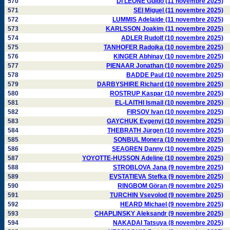
570
DI LEONE Guido (11 novembre 2025)
571
SEI Miguel (11 novembre 2025)
572
LUMMIS Adelaide (11 novembre 2025)
573
KARLSSON Joakim (11 novembre 2025)
574
ADLER Rudolf (10 novembre 2025)
575
TANHOFER Radojka (10 novembre 2025)
576
KINGER Abhinay (10 novembre 2025)
577
PIENAAR Jonathan (10 novembre 2025)
578
BADDE Paul (10 novembre 2025)
579
DARBYSHIRE Richard (10 novembre 2025)
580
ROSTRUP Kaspar (10 novembre 2025)
581
EL-LAITHI Ismail (10 novembre 2025)
582
FIRSOV Ivan (10 novembre 2025)
583
GAYCHUK Evgenyi (10 novembre 2025)
584
THEBRATH Jürgen (10 novembre 2025)
585
SONBUL Monera (10 novembre 2025)
586
SEAGREN Danny (10 novembre 2025)
587
YOYOTTE-HUSSON Adeline (10 novembre 2025)
588
STROBLOVA Jana (9 novembre 2025)
589
EVSTATIEVA Stefka (9 novembre 2025)
590
RINGBOM Göran (9 novembre 2025)
591
TURCHIN Vsevolod (9 novembre 2025)
592
HEARD Michael (9 novembre 2025)
593
CHAPLINSKY Aleksandr (9 novembre 2025)
594
NAKADAI Tatsuya (8 novembre 2025)