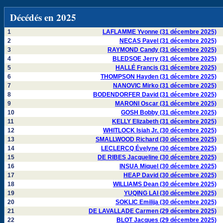
Décédés en 2025
1
LAFLAMME Yvonne (31 décembre 2025)
2
NECAS Pavel (31 décembre 2025)
3
RAYMOND Candy (31 décembre 2025)
4
BLEDSOE Jerry (31 décembre 2025)
5
HALLÉ Francis (31 décembre 2025)
6
THOMPSON Hayden (31 décembre 2025)
7
NANOVIC Mirko (31 décembre 2025)
8
BODENDORFER David (31 décembre 2025)
9
MARONI Oscar (31 décembre 2025)
10
GOSH Bobby (31 décembre 2025)
11
KELLY Elizabeth (31 décembre 2025)
12
WHITLOCK Isiah Jr. (30 décembre 2025)
13
SMALLWOOD Richard (30 décembre 2025)
14
LECLERCQ Évelyne (30 décembre 2025)
15
DE RIBES Jacqueline (30 décembre 2025)
16
INSUA Miquel (30 décembre 2025)
17
HEAP David (30 décembre 2025)
18
WILLIAMS Dean (30 décembre 2025)
19
YUQING LAI (30 décembre 2025)
20
SOKLIC Emilija (30 décembre 2025)
21
DE LAVALLADE Carmen (29 décembre 2025)
22
BLOT Jacques (29 décembre 2025)