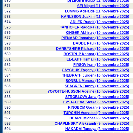
570
DI LEONE Guido (11 novembre 2025)
571
SEI Miguel (11 novembre 2025)
572
LUMMIS Adelaide (11 novembre 2025)
573
KARLSSON Joakim (11 novembre 2025)
574
ADLER Rudolf (10 novembre 2025)
575
TANHOFER Radojka (10 novembre 2025)
576
KINGER Abhinay (10 novembre 2025)
577
PIENAAR Jonathan (10 novembre 2025)
578
BADDE Paul (10 novembre 2025)
579
DARBYSHIRE Richard (10 novembre 2025)
580
ROSTRUP Kaspar (10 novembre 2025)
581
EL-LAITHI Ismail (10 novembre 2025)
582
FIRSOV Ivan (10 novembre 2025)
583
GAYCHUK Evgenyi (10 novembre 2025)
584
THEBRATH Jürgen (10 novembre 2025)
585
SONBUL Monera (10 novembre 2025)
586
SEAGREN Danny (10 novembre 2025)
587
YOYOTTE-HUSSON Adeline (10 novembre 2025)
588
STROBLOVA Jana (9 novembre 2025)
589
EVSTATIEVA Stefka (9 novembre 2025)
590
RINGBOM Göran (9 novembre 2025)
591
TURCHIN Vsevolod (9 novembre 2025)
592
HEARD Michael (9 novembre 2025)
593
CHAPLINSKY Aleksandr (9 novembre 2025)
594
NAKADAI Tatsuya (8 novembre 2025)