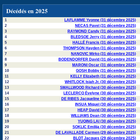
Décédés en 2025
1
LAFLAMME Yvonne (31 décembre 2025)
2
NECAS Pavel (31 décembre 2025)
3
RAYMOND Candy (31 décembre 2025)
4
BLEDSOE Jerry (31 décembre 2025)
5
HALLÉ Francis (31 décembre 2025)
6
THOMPSON Hayden (31 décembre 2025)
7
NANOVIC Mirko (31 décembre 2025)
8
BODENDORFER David (31 décembre 2025)
9
MARONI Oscar (31 décembre 2025)
10
GOSH Bobby (31 décembre 2025)
11
KELLY Elizabeth (31 décembre 2025)
12
WHITLOCK Isiah Jr. (30 décembre 2025)
13
SMALLWOOD Richard (30 décembre 2025)
14
LECLERCQ Évelyne (30 décembre 2025)
15
DE RIBES Jacqueline (30 décembre 2025)
16
INSUA Miquel (30 décembre 2025)
17
HEAP David (30 décembre 2025)
18
WILLIAMS Dean (30 décembre 2025)
19
YUQING LAI (30 décembre 2025)
20
SOKLIC Emilija (30 décembre 2025)
21
DE LAVALLADE Carmen (29 décembre 2025)
22
BLOT Jacques (29 décembre 2025)