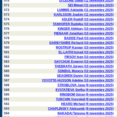
570
DI LEONE Guido (11 novembre 2025)
571
SEI Miguel (11 novembre 2025)
572
LUMMIS Adelaide (11 novembre 2025)
573
KARLSSON Joakim (11 novembre 2025)
574
ADLER Rudolf (10 novembre 2025)
575
TANHOFER Radojka (10 novembre 2025)
576
KINGER Abhinay (10 novembre 2025)
577
PIENAAR Jonathan (10 novembre 2025)
578
BADDE Paul (10 novembre 2025)
579
DARBYSHIRE Richard (10 novembre 2025)
580
ROSTRUP Kaspar (10 novembre 2025)
581
EL-LAITHI Ismail (10 novembre 2025)
582
FIRSOV Ivan (10 novembre 2025)
583
GAYCHUK Evgenyi (10 novembre 2025)
584
THEBRATH Jürgen (10 novembre 2025)
585
SONBUL Monera (10 novembre 2025)
586
SEAGREN Danny (10 novembre 2025)
587
YOYOTTE-HUSSON Adeline (10 novembre 2025)
588
STROBLOVA Jana (9 novembre 2025)
589
EVSTATIEVA Stefka (9 novembre 2025)
590
RINGBOM Göran (9 novembre 2025)
591
TURCHIN Vsevolod (9 novembre 2025)
592
HEARD Michael (9 novembre 2025)
593
CHAPLINSKY Aleksandr (9 novembre 2025)
594
NAKADAI Tatsuya (8 novembre 2025)