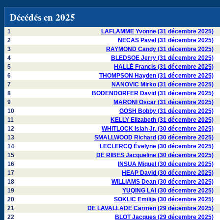
Décédés en 2025
1
LAFLAMME Yvonne (31 décembre 2025)
2
NECAS Pavel (31 décembre 2025)
3
RAYMOND Candy (31 décembre 2025)
4
BLEDSOE Jerry (31 décembre 2025)
5
HALLÉ Francis (31 décembre 2025)
6
THOMPSON Hayden (31 décembre 2025)
7
NANOVIC Mirko (31 décembre 2025)
8
BODENDORFER David (31 décembre 2025)
9
MARONI Oscar (31 décembre 2025)
10
GOSH Bobby (31 décembre 2025)
11
KELLY Elizabeth (31 décembre 2025)
12
WHITLOCK Isiah Jr. (30 décembre 2025)
13
SMALLWOOD Richard (30 décembre 2025)
14
LECLERCQ Évelyne (30 décembre 2025)
15
DE RIBES Jacqueline (30 décembre 2025)
16
INSUA Miquel (30 décembre 2025)
17
HEAP David (30 décembre 2025)
18
WILLIAMS Dean (30 décembre 2025)
19
YUQING LAI (30 décembre 2025)
20
SOKLIC Emilija (30 décembre 2025)
21
DE LAVALLADE Carmen (29 décembre 2025)
22
BLOT Jacques (29 décembre 2025)