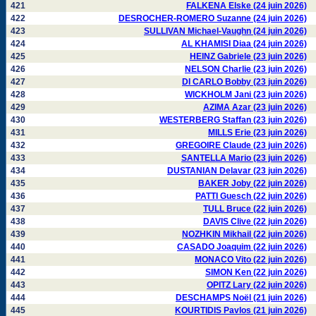
421
FALKENA Elske (24 juin 2026)
422
DESROCHER-ROMERO Suzanne (24 juin 2026)
423
SULLIVAN Michael-Vaughn (24 juin 2026)
424
AL KHAMISI Diaa (24 juin 2026)
425
HEINZ Gabriele (23 juin 2026)
426
NELSON Charlie (23 juin 2026)
427
DI CARLO Bobby (23 juin 2026)
428
WICKHOLM Jani (23 juin 2026)
429
AZIMA Azar (23 juin 2026)
430
WESTERBERG Staffan (23 juin 2026)
431
MILLS Erie (23 juin 2026)
432
GREGOIRE Claude (23 juin 2026)
433
SANTELLA Mario (23 juin 2026)
434
DUSTANIAN Delavar (23 juin 2026)
435
BAKER Joby (22 juin 2026)
436
PATTI Guesch (22 juin 2026)
437
TULL Bruce (22 juin 2026)
438
DAVIS Clive (22 juin 2026)
439
NOZHKIN Mikhail (22 juin 2026)
440
CASADO Joaquim (22 juin 2026)
441
MONACO Vito (22 juin 2026)
442
SIMON Ken (22 juin 2026)
443
OPITZ Lary (22 juin 2026)
444
DESCHAMPS Noël (21 juin 2026)
445
KOURTIDIS Pavlos (21 juin 2026)