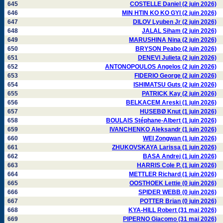
645
COSTELLE Daniel (2 juin 2026)
646
MIN HTIN KO KO GYI (2 juin 2026)
647
DILOV Lyuben Jr (2 juin 2026)
648
JALAL Siham (2 juin 2026)
649
MARUSHINA Nina (2 juin 2026)
650
BRYSON Peabo (2 juin 2026)
651
DENEVI Julieta (2 juin 2026)
652
ANTONOPOULOS Angelos (2 juin 2026)
653
FIDERIO George (2 juin 2026)
654
ISHIMATSU Guts (2 juin 2026)
655
PATRICK Kay (2 juin 2026)
656
BELKACEM Areski (1 juin 2026)
657
HUSEBØ Knut (1 juin 2026)
658
BOULAIS Stéphane-Albert (1 juin 2026)
659
IVANCHENKO Aleksandr (1 juin 2026)
660
WEI Zongwan (1 juin 2026)
661
ZHUKOVSKAYA Larissa (1 juin 2026)
662
BASA Andrej (1 juin 2026)
663
HARRIS Cole P. (1 juin 2026)
664
METTLER Richard (1 juin 2026)
665
OOSTHOEK Lettie (0 juin 2026)
666
SPIDER WEBB (0 juin 2026)
667
POTTER Brian (0 juin 2026)
668
KYA-HILL Robert (31 mai 2026)
669
PIPERNO Giacomo (31 mai 2026)