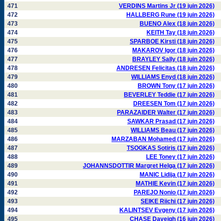
471
VERDINS Martins Jr (19 juin 2026)
472
HALLBERG Rune (19 juin 2026)
473
BUENO Alex (18 juin 2026)
474
KEITH Tay (18 juin 2026)
475
SPARBOE Kirsti (18 juin 2026)
476
MAKAROV Igor (18 juin 2026)
477
BRAYLEY Sally (18 juin 2026)
478
ANDRESEN Felicitas (18 juin 2026)
479
WILLIAMS Enyd (18 juin 2026)
480
BROWN Tony (17 juin 2026)
481
BEVERLEY Teddie (17 juin 2026)
482
DREESEN Tom (17 juin 2026)
483
PARAZAIDER Walter (17 juin 2026)
484
SAWKAR Prasad (17 juin 2026)
485
WILLIAMS Beau (17 juin 2026)
486
MARZABAN Mohamed (17 juin 2026)
487
TSOGKAS Sotiris (17 juin 2026)
488
LEE Toney (17 juin 2026)
489
JOHANNSDOTTIR Margret Helga (17 juin 2026)
490
MANIC Lidija (17 juin 2026)
491
MATHIE Kevin (17 juin 2026)
492
PAREJO Nonio (17 juin 2026)
493
SEIKE Riichi (17 juin 2026)
494
KALINTSEV Evgeny (17 juin 2026)
495
CHASE Daveigh (16 juin 2026)