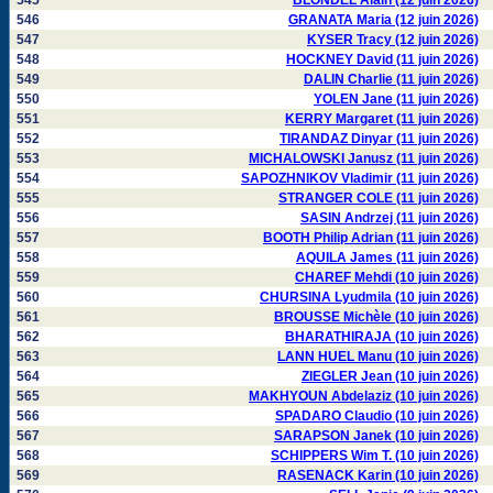
545
BLONDEL Alain (12 juin 2026)
546
GRANATA Maria (12 juin 2026)
547
KYSER Tracy (12 juin 2026)
548
HOCKNEY David (11 juin 2026)
549
DALIN Charlie (11 juin 2026)
550
YOLEN Jane (11 juin 2026)
551
KERRY Margaret (11 juin 2026)
552
TIRANDAZ Dinyar (11 juin 2026)
553
MICHALOWSKI Janusz (11 juin 2026)
554
SAPOZHNIKOV Vladimir (11 juin 2026)
555
STRANGER COLE (11 juin 2026)
556
SASIN Andrzej (11 juin 2026)
557
BOOTH Philip Adrian (11 juin 2026)
558
AQUILA James (11 juin 2026)
559
CHAREF Mehdi (10 juin 2026)
560
CHURSINA Lyudmila (10 juin 2026)
561
BROUSSE Michèle (10 juin 2026)
562
BHARATHIRAJA (10 juin 2026)
563
LANN HUEL Manu (10 juin 2026)
564
ZIEGLER Jean (10 juin 2026)
565
MAKHYOUN Abdelaziz (10 juin 2026)
566
SPADARO Claudio (10 juin 2026)
567
SARAPSON Janek (10 juin 2026)
568
SCHIPPERS Wim T. (10 juin 2026)
569
RASENACK Karin (10 juin 2026)