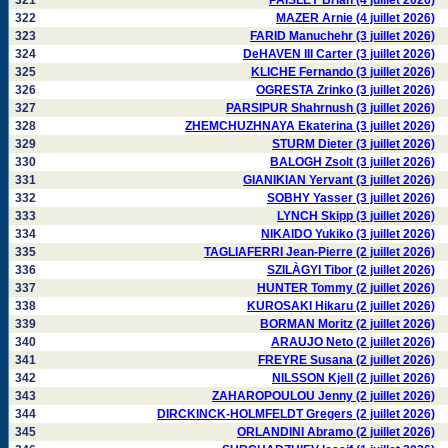
321
PAISLEY Brian (4 juillet 2026)
322
MAZER Arnie (4 juillet 2026)
323
FARID Manuchehr (3 juillet 2026)
324
DeHAVEN III Carter (3 juillet 2026)
325
KLICHE Fernando (3 juillet 2026)
326
OGRESTA Zrinko (3 juillet 2026)
327
PARSIPUR Shahrnush (3 juillet 2026)
328
ZHEMCHUZHNAYA Ekaterina (3 juillet 2026)
329
STURM Dieter (3 juillet 2026)
330
BALOGH Zsolt (3 juillet 2026)
331
GIANIKIAN Yervant (3 juillet 2026)
332
SOBHY Yasser (3 juillet 2026)
333
LYNCH Skipp (3 juillet 2026)
334
NIKAIDO Yukiko (3 juillet 2026)
335
TAGLIAFERRI Jean-Pierre (2 juillet 2026)
336
SZILÀGYI Tibor (2 juillet 2026)
337
HUNTER Tommy (2 juillet 2026)
338
KUROSAKI Hikaru (2 juillet 2026)
339
BORMAN Moritz (2 juillet 2026)
340
ARAUJO Neto (2 juillet 2026)
341
FREYRE Susana (2 juillet 2026)
342
NILSSON Kjell (2 juillet 2026)
343
ZAHAROPOULOU Jenny (2 juillet 2026)
344
DIRCKINCK-HOLMFELDT Gregers (2 juillet 2026)
345
ORLANDINI Abramo (2 juillet 2026)