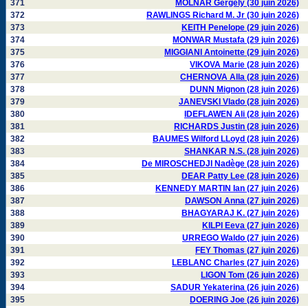
371
MOLNAR Gergely (30 juin 2026)
372
RAWLINGS Richard M. Jr (30 juin 2026)
373
KEITH Penelope (29 juin 2026)
374
MONWAR Mustafa (29 juin 2026)
375
MIGGIANI Antoinette (29 juin 2026)
376
VIKOVA Marie (28 juin 2026)
377
CHERNOVA Alla (28 juin 2026)
378
DUNN Mignon (28 juin 2026)
379
JANEVSKI Vlado (28 juin 2026)
380
IDEFLAWEN Ali (28 juin 2026)
381
RICHARDS Justin (28 juin 2026)
382
BAUMES Wilford LLoyd (28 juin 2026)
383
SHANKAR N.S. (28 juin 2026)
384
De MIROSCHEDJI Nadège (28 juin 2026)
385
DEAR Patty Lee (28 juin 2026)
386
KENNEDY MARTIN Ian (27 juin 2026)
387
DAWSON Anna (27 juin 2026)
388
BHAGYARAJ K. (27 juin 2026)
389
KILPI Eeva (27 juin 2026)
390
URREGO Waldo (27 juin 2026)
391
FEY Thomas (27 juin 2026)
392
LEBLANC Charles (27 juin 2026)
393
LIGON Tom (26 juin 2026)
394
SADUR Yekaterina (26 juin 2026)
395
DOERING Joe (26 juin 2026)