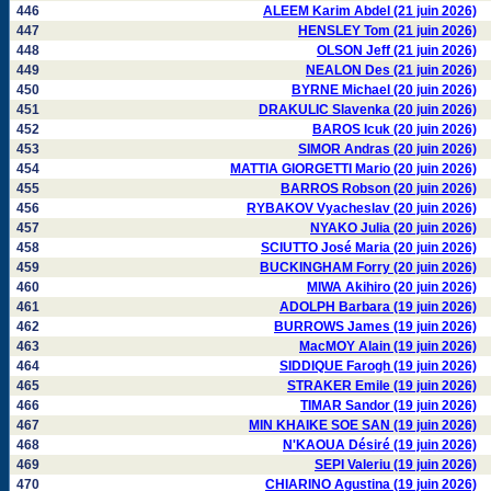
446
ALEEM Karim Abdel (21 juin 2026)
447
HENSLEY Tom (21 juin 2026)
448
OLSON Jeff (21 juin 2026)
449
NEALON Des (21 juin 2026)
450
BYRNE Michael (20 juin 2026)
451
DRAKULIC Slavenka (20 juin 2026)
452
BAROS Icuk (20 juin 2026)
453
SIMOR Andras (20 juin 2026)
454
MATTIA GIORGETTI Mario (20 juin 2026)
455
BARROS Robson (20 juin 2026)
456
RYBAKOV Vyacheslav (20 juin 2026)
457
NYAKO Julia (20 juin 2026)
458
SCIUTTO José Maria (20 juin 2026)
459
BUCKINGHAM Forry (20 juin 2026)
460
MIWA Akihiro (20 juin 2026)
461
ADOLPH Barbara (19 juin 2026)
462
BURROWS James (19 juin 2026)
463
MacMOY Alain (19 juin 2026)
464
SIDDIQUE Farogh (19 juin 2026)
465
STRAKER Emile (19 juin 2026)
466
TIMAR Sandor (19 juin 2026)
467
MIN KHAIKE SOE SAN (19 juin 2026)
468
N'KAOUA Désiré (19 juin 2026)
469
SEPI Valeriu (19 juin 2026)
470
CHIARINO Agustina (19 juin 2026)