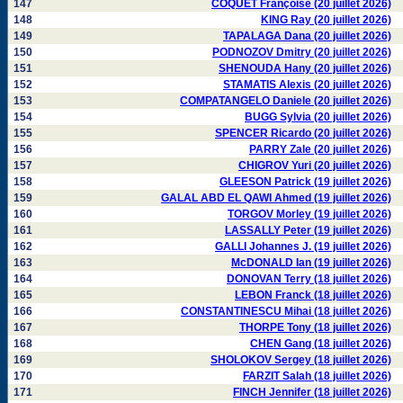
147
COQUET Françoise (20 juillet 2026)
148
KING Ray (20 juillet 2026)
149
TAPALAGA Dana (20 juillet 2026)
150
PODNOZOV Dmitry (20 juillet 2026)
151
SHENOUDA Hany (20 juillet 2026)
152
STAMATIS Alexis (20 juillet 2026)
153
COMPATANGELO Daniele (20 juillet 2026)
154
BUGG Sylvia (20 juillet 2026)
155
SPENCER Ricardo (20 juillet 2026)
156
PARRY Zale (20 juillet 2026)
157
CHIGROV Yuri (20 juillet 2026)
158
GLEESON Patrick (19 juillet 2026)
159
GALAL ABD EL QAWI Ahmed (19 juillet 2026)
160
TORGOV Morley (19 juillet 2026)
161
LASSALLY Peter (19 juillet 2026)
162
GALLI Johannes J. (19 juillet 2026)
163
McDONALD Ian (19 juillet 2026)
164
DONOVAN Terry (18 juillet 2026)
165
LEBON Franck (18 juillet 2026)
166
CONSTANTINESCU Mihai (18 juillet 2026)
167
THORPE Tony (18 juillet 2026)
168
CHEN Gang (18 juillet 2026)
169
SHOLOKOV Sergey (18 juillet 2026)
170
FARZIT Salah (18 juillet 2026)
171
FINCH Jennifer (18 juillet 2026)