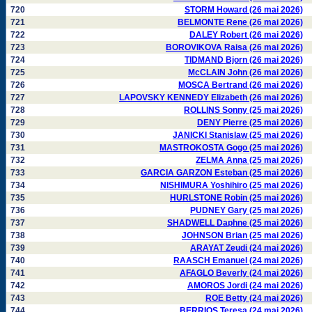
720
STORM Howard (26 mai 2026)
721
BELMONTE Rene (26 mai 2026)
722
DALEY Robert (26 mai 2026)
723
BOROVIKOVA Raisa (26 mai 2026)
724
TIDMAND Bjorn (26 mai 2026)
725
McCLAIN John (26 mai 2026)
726
MOSCA Bertrand (26 mai 2026)
727
LAPOVSKY KENNEDY Elizabeth (26 mai 2026)
728
ROLLINS Sonny (25 mai 2026)
729
DENY Pierre (25 mai 2026)
730
JANICKI Stanislaw (25 mai 2026)
731
MASTROKOSTA Gogo (25 mai 2026)
732
ZELMA Anna (25 mai 2026)
733
GARCIA GARZON Esteban (25 mai 2026)
734
NISHIMURA Yoshihiro (25 mai 2026)
735
HURLSTONE Robin (25 mai 2026)
736
PUDNEY Gary (25 mai 2026)
737
SHADWELL Daphne (25 mai 2026)
738
JOHNSON Brian (25 mai 2026)
739
ARAYAT Zeudi (24 mai 2026)
740
RAASCH Emanuel (24 mai 2026)
741
AFAGLO Beverly (24 mai 2026)
742
AMOROS Jordi (24 mai 2026)
743
ROE Betty (24 mai 2026)
744
BERRIOS Teresa (24 mai 2026)