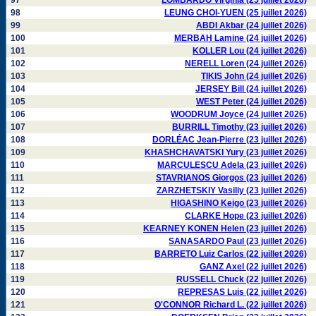
97
LOMBARDO Virginia (25 juillet 2026)
98
LEUNG CHOI-YUEN (25 juillet 2026)
99
ABDI Akbar (24 juillet 2026)
100
MERBAH Lamine (24 juillet 2026)
101
KOLLER Lou (24 juillet 2026)
102
NERELL Loren (24 juillet 2026)
103
TIKIS John (24 juillet 2026)
104
JERSEY Bill (24 juillet 2026)
105
WEST Peter (24 juillet 2026)
106
WOODRUM Joyce (24 juillet 2026)
107
BURRILL Timothy (23 juillet 2026)
108
DORLÉAC Jean-Pierre (23 juillet 2026)
109
KHASHCHAVATSKI Yury (23 juillet 2026)
110
MARCULESCU Adela (23 juillet 2026)
111
STAVRIANOS Giorgos (23 juillet 2026)
112
ZARZHETSKIY Vasiliy (23 juillet 2026)
113
HIGASHINO Keigo (23 juillet 2026)
114
CLARKE Hope (23 juillet 2026)
115
KEARNEY KONEN Helen (23 juillet 2026)
116
SANASARDO Paul (23 juillet 2026)
117
BARRETO Luiz Carlos (22 juillet 2026)
118
GANZ Axel (22 juillet 2026)
119
RUSSELL Chuck (22 juillet 2026)
120
REPRESAS Luis (22 juillet 2026)
121
O'CONNOR Richard L. (22 juillet 2026)