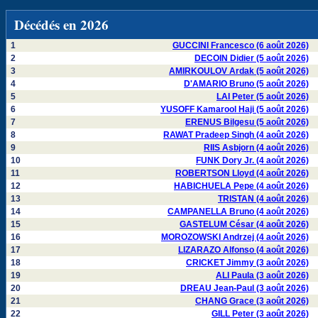
Décédés en 2026
1
GUCCINI Francesco (6 août 2026)
2
DECOIN Didier (5 août 2026)
3
AMIRKOULOV Ardak (5 août 2026)
4
D'AMARIO Bruno (5 août 2026)
5
LAI Peter (5 août 2026)
6
YUSOFF Kamarool Haji (5 août 2026)
7
ERENUS Bilgesu (5 août 2026)
8
RAWAT Pradeep Singh (4 août 2026)
9
RIIS Asbjorn (4 août 2026)
10
FUNK Dory Jr. (4 août 2026)
11
ROBERTSON Lloyd (4 août 2026)
12
HABICHUELA Pepe (4 août 2026)
13
TRISTAN (4 août 2026)
14
CAMPANELLA Bruno (4 août 2026)
15
GASTELUM César (4 août 2026)
16
MOROZOWSKI Andrzej (4 août 2026)
17
LIZARAZO Alfonso (4 août 2026)
18
CRICKET Jimmy (3 août 2026)
19
ALI Paula (3 août 2026)
20
DREAU Jean-Paul (3 août 2026)
21
CHANG Grace (3 août 2026)
22
GILL Peter (3 août 2026)