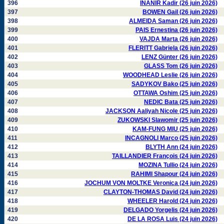
396
INANIR Kadir (26 juin 2026)
397
BOWEN Gail (26 juin 2026)
398
ALMEIDA Saman (26 juin 2026)
399
PAIS Ernestina (26 juin 2026)
400
VAJDA Marta (26 juin 2026)
401
FLERITT Gabriela (26 juin 2026)
402
LENZ Günter (26 juin 2026)
403
GLASS Tom (26 juin 2026)
404
WOODHEAD Leslie (26 juin 2026)
405
SADYKOV Bako (25 juin 2026)
406
OTTAWA Oshim (25 juin 2026)
407
NEDIC Bata (25 juin 2026)
408
JACKSON Aaliyah Nicole (25 juin 2026)
409
ZUKOWSKI Slawomir (25 juin 2026)
410
KAM-FUNG MIU (25 juin 2026)
411
INCAGNOLI Marco (25 juin 2026)
412
BLYTH Ann (24 juin 2026)
413
TAILLANDIER François (24 juin 2026)
414
MOZINA Tullio (24 juin 2026)
415
RAHIMI Shapour (24 juin 2026)
416
JOCHUM VON MOLTKE Veronica (24 juin 2026)
417
CLAYTON-THOMAS David (24 juin 2026)
418
WHEELER Harold (24 juin 2026)
419
DELGADO Yorgelis (24 juin 2026)
420
DE LA ROSA Luis (24 juin 2026)