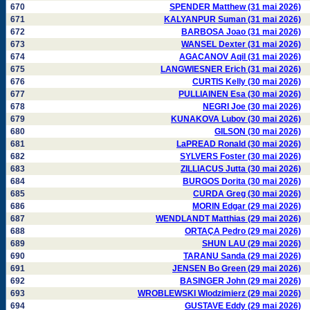
670
SPENDER Matthew (31 mai 2026)
671
KALYANPUR Suman (31 mai 2026)
672
BARBOSA Joao (31 mai 2026)
673
WANSEL Dexter (31 mai 2026)
674
AGACANOV Aqil (31 mai 2026)
675
LANGWIESNER Erich (31 mai 2026)
676
CURTIS Kelly (30 mai 2026)
677
PULLIAINEN Esa (30 mai 2026)
678
NEGRI Joe (30 mai 2026)
679
KUNAKOVA Lubov (30 mai 2026)
680
GILSON (30 mai 2026)
681
LaPREAD Ronald (30 mai 2026)
682
SYLVERS Foster (30 mai 2026)
683
ZILLIACUS Jutta (30 mai 2026)
684
BURGOS Dorita (30 mai 2026)
685
CURDA Greg (30 mai 2026)
686
MORIN Edgar (29 mai 2026)
687
WENDLANDT Matthias (29 mai 2026)
688
ORTAÇA Pedro (29 mai 2026)
689
SHUN LAU (29 mai 2026)
690
TARANU Sanda (29 mai 2026)
691
JENSEN Bo Green (29 mai 2026)
692
BASINGER John (29 mai 2026)
693
WROBLEWSKI Wlodzimierz (29 mai 2026)
694
GUSTAVE Eddy (29 mai 2026)