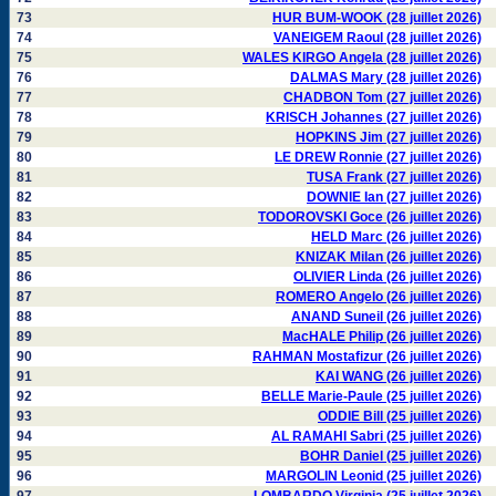
73
HUR BUM-WOOK (28 juillet 2026)
74
VANEIGEM Raoul (28 juillet 2026)
75
WALES KIRGO Angela (28 juillet 2026)
76
DALMAS Mary (28 juillet 2026)
77
CHADBON Tom (27 juillet 2026)
78
KRISCH Johannes (27 juillet 2026)
79
HOPKINS Jim (27 juillet 2026)
80
LE DREW Ronnie (27 juillet 2026)
81
TUSA Frank (27 juillet 2026)
82
DOWNIE Ian (27 juillet 2026)
83
TODOROVSKI Goce (26 juillet 2026)
84
HELD Marc (26 juillet 2026)
85
KNIZAK Milan (26 juillet 2026)
86
OLIVIER Linda (26 juillet 2026)
87
ROMERO Angelo (26 juillet 2026)
88
ANAND Suneil (26 juillet 2026)
89
MacHALE Philip (26 juillet 2026)
90
RAHMAN Mostafizur (26 juillet 2026)
91
KAI WANG (26 juillet 2026)
92
BELLE Marie-Paule (25 juillet 2026)
93
ODDIE Bill (25 juillet 2026)
94
AL RAMAHI Sabri (25 juillet 2026)
95
BOHR Daniel (25 juillet 2026)
96
MARGOLIN Leonid (25 juillet 2026)