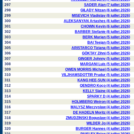
297
SADER Alan (7 juillet 2026)
298
GILADY Nitzan (6 juillet 2026)
299
MISEVICH Vladislav (6 juillet 2026)
300
ALEKSANYAN Artashes (6 juillet 2026)
301
CHOWN Kevin (6 juillet 2026)
302
BARBER Stefanie (6 juillet 2026)
303
BERK Marjan (5 juillet 2026)
304
BAI Teejan (5 juillet 2026)
305
ARISTARCO Tiziana (5 juillet 2026)
306
GÖKTAY Zihni (5 juillet 2026)
307
GINGER Johnny (5 juillet 2026)
308
MARGANI Luis (5 juillet 2026)
309
OWEN MORRIS Michael (5 juillet 2026)
310
VILJHAMSDOTTIR Prudur (5 juillet 2026)
311
KANG HEE-SUN (4 juillet 2026)
312
QENDRO Koço (4 juillet 2026)
313
KELLY Slaine (4 juillet 2026)
314
SPARKY D (4 juillet 2026)
315
HOLMBERG Weiron (4 juillet 2026)
316
MALYSZ Mieczyslaw (4 juillet 2026)
317
DE HADELN Moritz (4 juillet 2026)
318
ZMUDZINSKI Boguslaw (4 juillet 2026)
319
WILDER Jo (4 juillet 2026)
320
BURGER Hannes (4 juillet 2026)