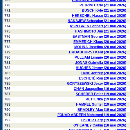
769
CHALMERS Judith (21 mai 2026)
770
PETRINI Carlo (21 mai 2026)
771
BUSCH Kyle (21 mai 2026)
772
HERSCHEL Hasso (21 mai 2026)
773
NAKAJEW Sebastian (21 mai 2026)
774
ASPEGREN Lennart (21 mai 2026)
775
HASHIMOTO Jun (21 mai 2026)
776
EASTMAN George (20 mai 2026)
777
EMMERICH Klaus (20 mai 2026)
778
MOLINA Josefina (20 mai 2026)
779
BROADHURST Kent (20 mai 2026)
780
PULLIAM Limmie (20 mai 2026)
781
JONAS Gabriella (20 mai 2026)
782
HUGHES Jimmy (20 mai 2026)
783
LANE Jeffrey (20 mai 2026)
784
ESCHETÉ Ron (20 mai 2026)
785
GORYSZEWSKI Jerzy (20 mai 2026)
786
CHAN Jacqueline (19 mai 2026)
787
SCHERER Peter (19 mai 2026)
788
RETI Erika (19 mai 2026)
789
HAMPEL Gunter (19 mai 2026)
790
BRADLEY Alan (19 mai 2026)
791
FOUAD ABDEEN Mohamed (19 mai 2026)
792
FISHER Cary (19 mai 2026)
793
O'HEANEY Caitlin (18 mai 2026)