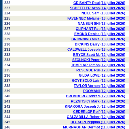
222
GRISANTY Raul (14 juillet 2026)
223
SCHEFFLER Arno (14 juillet 2026)
224
NEILL Sam (13 juillet 2026)
225
FAVENNEC Melaine (13 juillet 2026)
226
NANSUN SHI (13 juillet 2026)
227
OLIPHANT Pat (13 juillet 2026)
228
EMOND Denise (13 juillet 2026)
229
BROWNING Mike (13 juillet 2026)
230
DICKINS Barry (13 juillet 2026)
231
CALDWELL Joseph (13 juillet 2026)
232
BRYCE Scott M. (12 juillet 2026)
233
SZOLNOKI Peter (12 juillet 2026)
234
TEMPLAR Temon (12 juillet 2026)
235
RESENDE Rui (12 juillet 2026)
236
GILDA LOVE (12 juillet 2026)
237
GOYTISOLO Luis (12 juillet 2026)
238
TAYLOR Vernon (12 juillet 2026)
239
POOMANI (12 juillet 2026)
240
BROMBERG Conrad (12 juillet 2026)
241
REZNITSKY Mark (12 juillet 2026)
242
KRAKORA Joseph J. (12 juillet 2026)
243
CEDERLÖF Rolf (12 juillet 2026)
244
CALZADILLA Rober (12 juillet 2026)
245
DI CAPRI Peppino (11 juillet 2026)
246
MURNAGHAN Dermot (11 juillet 2026)