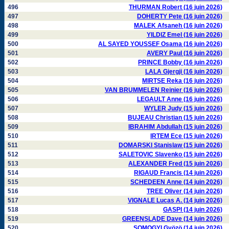
496
THURMAN Robert (16 juin 2026)
497
DOHERTY Pete (16 juin 2026)
498
MALEK Afsaneh (16 juin 2026)
499
YILDIZ Emel (16 juin 2026)
500
AL SAYED YOUSSEF Osama (16 juin 2026)
501
AVERY Paul (16 juin 2026)
502
PRINCE Bobby (16 juin 2026)
503
LALA Gjergji (16 juin 2026)
504
MIRTSE Reka (16 juin 2026)
505
VAN BRUMMELEN Reinier (16 juin 2026)
506
LEGAULT Anne (16 juin 2026)
507
WYLER Judy (15 juin 2026)
508
BUJEAU Christian (15 juin 2026)
509
IBRAHIM Abdullah (15 juin 2026)
510
IRTEM Ece (15 juin 2026)
511
DOMARSKI Stanislaw (15 juin 2026)
512
SALETOVIC Slavenko (15 juin 2026)
513
ALEXANDER Fred (15 juin 2026)
514
RIGAUD Francis (14 juin 2026)
515
SCHEDEEN Anne (14 juin 2026)
516
TREE Oliver (14 juin 2026)
517
VIGNALE Lucas A. (14 juin 2026)
518
GASPI (14 juin 2026)
519
GREENSLADE Dave (14 juin 2026)
520
SOMOGYI Gyözö (14 juin 2026)