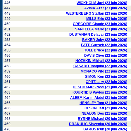
446
WICKHOLM Jani (23 juin 2026)
447
AZIMA Azar (23 juin 2026)
448
WESTERBERG Staffan (23 juin 2026)
449
MILLS Erie (23 juin 2026)
450
GREGOIRE Claude (23 juin 2026)
451
SANTELLA Mario (23 juin 2026)
452
DUSTANIAN Delavar (23 juin 2026)
453
BAKER Joby (22 juin 2026)
454
PATTI Guesch (22 juin 2026)
455
TULL Bruce (22 juin 2026)
456
DAVIS Clive (22 juin 2026)
457
NOZHKIN Mikhail (22 juin 2026)
458
CASADO Joaquim (22 juin 2026)
459
MONACO Vito (22 juin 2026)
460
SIMON Ken (22 juin 2026)
461
OPITZ Lary (22 juin 2026)
462
DESCHAMPS Noël (21 juin 2026)
463
KOURTIDIS Pavlos (21 juin 2026)
464
ALEEM Karim Abdel (21 juin 2026)
465
HENSLEY Tom (21 juin 2026)
466
OLSON Jeff (21 juin 2026)
467
NEALON Des (21 juin 2026)
468
BYRNE Michael (20 juin 2026)
469
DRAKULIC Slavenka (20 juin 2026)
470
BAROS Icuk (20 juin 2026)