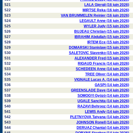
521
LALA Gjergji (16 juin 2026)
522
MIRTSE Reka (16 juin 2026)
523
VAN BRUMMELEN Reinier (16 juin 2026)
524
LEGAULT Anne (16 juin 2026)
525
WYLER Judy (15 juin 2026)
526
BUJEAU Christian (15 juin 2026)
527
IBRAHIM Abdullah (15 juin 2026)
528
IRTEM Ece (15 juin 2026)
529
DOMARSKI Stanislaw (15 juin 2026)
530
SALETOVIC Slavenko (15 juin 2026)
531
ALEXANDER Fred (15 juin 2026)
532
RIGAUD Francis (14 juin 2026)
533
SCHEDEEN Anne (14 juin 2026)
534
TREE Oliver (14 juin 2026)
535
VIGNALE Lucas A. (14 juin 2026)
536
GASPI (14 juin 2026)
537
GREENSLADE Dave (14 juin 2026)
538
SOMOGYI Gyözö (14 juin 2026)
539
UGALE Sanchita (14 juin 2026)
540
RAZAVI Behrooz (14 juin 2026)
541
LEWIS Andy (14 juin 2026)
542
PLETNYOVA Tatyana (14 juin 2026)
543
JOHNSON Ronell (14 juin 2026)
544
DERUAZ Chantal (14 juin 2026)