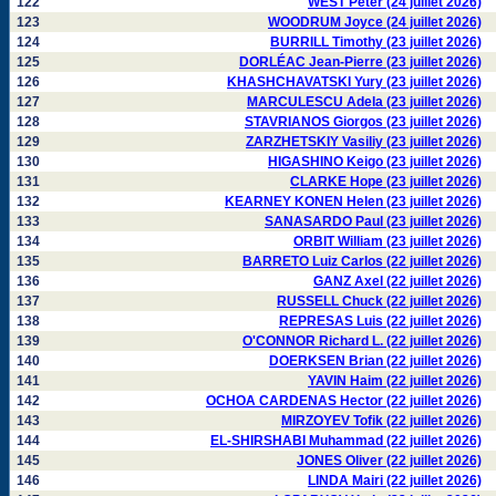
122
WEST Peter (24 juillet 2026)
123
WOODRUM Joyce (24 juillet 2026)
124
BURRILL Timothy (23 juillet 2026)
125
DORLÉAC Jean-Pierre (23 juillet 2026)
126
KHASHCHAVATSKI Yury (23 juillet 2026)
127
MARCULESCU Adela (23 juillet 2026)
128
STAVRIANOS Giorgos (23 juillet 2026)
129
ZARZHETSKIY Vasiliy (23 juillet 2026)
130
HIGASHINO Keigo (23 juillet 2026)
131
CLARKE Hope (23 juillet 2026)
132
KEARNEY KONEN Helen (23 juillet 2026)
133
SANASARDO Paul (23 juillet 2026)
134
ORBIT William (23 juillet 2026)
135
BARRETO Luiz Carlos (22 juillet 2026)
136
GANZ Axel (22 juillet 2026)
137
RUSSELL Chuck (22 juillet 2026)
138
REPRESAS Luis (22 juillet 2026)
139
O'CONNOR Richard L. (22 juillet 2026)
140
DOERKSEN Brian (22 juillet 2026)
141
YAVIN Haim (22 juillet 2026)
142
OCHOA CARDENAS Hector (22 juillet 2026)
143
MIRZOYEV Tofik (22 juillet 2026)
144
EL-SHIRSHABI Muhammad (22 juillet 2026)
145
JONES Oliver (22 juillet 2026)
146
LINDA Mairi (22 juillet 2026)