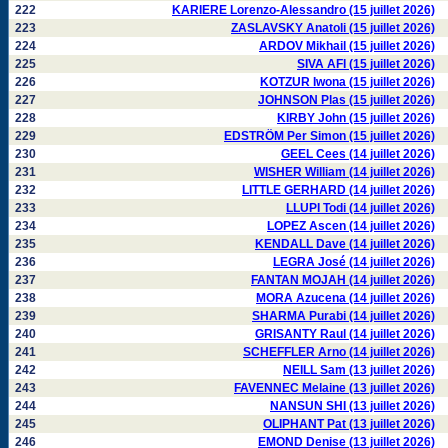
222
KARIERE Lorenzo-Alessandro (15 juillet 2026)
223
ZASLAVSKY Anatoli (15 juillet 2026)
224
ARDOV Mikhail (15 juillet 2026)
225
SIVA AFI (15 juillet 2026)
226
KOTZUR Iwona (15 juillet 2026)
227
JOHNSON Plas (15 juillet 2026)
228
KIRBY John (15 juillet 2026)
229
EDSTRÖM Per Simon (15 juillet 2026)
230
GEEL Cees (14 juillet 2026)
231
WISHER William (14 juillet 2026)
232
LITTLE GERHARD (14 juillet 2026)
233
LLUPI Todi (14 juillet 2026)
234
LOPEZ Ascen (14 juillet 2026)
235
KENDALL Dave (14 juillet 2026)
236
LEGRA José (14 juillet 2026)
237
FANTAN MOJAH (14 juillet 2026)
238
MORA Azucena (14 juillet 2026)
239
SHARMA Purabi (14 juillet 2026)
240
GRISANTY Raul (14 juillet 2026)
241
SCHEFFLER Arno (14 juillet 2026)
242
NEILL Sam (13 juillet 2026)
243
FAVENNEC Melaine (13 juillet 2026)
244
NANSUN SHI (13 juillet 2026)
245
OLIPHANT Pat (13 juillet 2026)
246
EMOND Denise (13 juillet 2026)