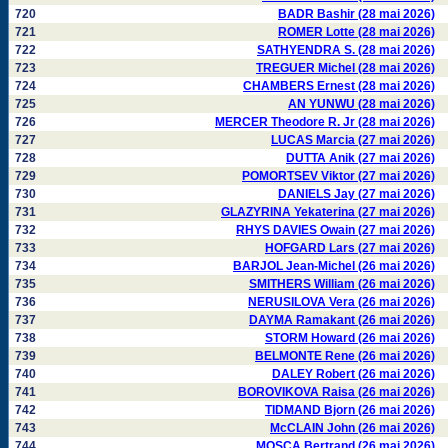
720
BADR Bashir (28 mai 2026)
721
ROMER Lotte (28 mai 2026)
722
SATHYENDRA S. (28 mai 2026)
723
TREGUER Michel (28 mai 2026)
724
CHAMBERS Ernest (28 mai 2026)
725
AN YUNWU (28 mai 2026)
726
MERCER Theodore R. Jr (28 mai 2026)
727
LUCAS Marcia (27 mai 2026)
728
DUTTA Anik (27 mai 2026)
729
POMORTSEV Viktor (27 mai 2026)
730
DANIELS Jay (27 mai 2026)
731
GLAZYRINA Yekaterina (27 mai 2026)
732
RHYS DAVIES Owain (27 mai 2026)
733
HOFGARD Lars (27 mai 2026)
734
BARJOL Jean-Michel (26 mai 2026)
735
SMITHERS William (26 mai 2026)
736
NERUSILOVA Vera (26 mai 2026)
737
DAYMA Ramakant (26 mai 2026)
738
STORM Howard (26 mai 2026)
739
BELMONTE Rene (26 mai 2026)
740
DALEY Robert (26 mai 2026)
741
BOROVIKOVA Raisa (26 mai 2026)
742
TIDMAND Bjorn (26 mai 2026)
743
McCLAIN John (26 mai 2026)
744
MOSCA Bertrand (26 mai 2026)