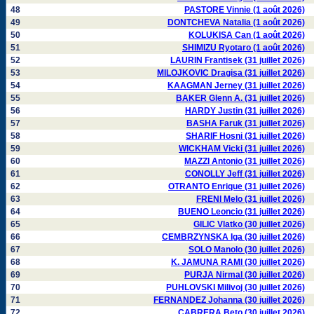
48
PASTORE Vinnie (1 août 2026)
49
DONTCHEVA Natalia (1 août 2026)
50
KOLUKISA Can (1 août 2026)
51
SHIMIZU Ryotaro (1 août 2026)
52
LAURIN Frantisek (31 juillet 2026)
53
MILOJKOVIC Dragisa (31 juillet 2026)
54
KAAGMAN Jerney (31 juillet 2026)
55
BAKER Glenn A. (31 juillet 2026)
56
HARDY Justin (31 juillet 2026)
57
BASHA Faruk (31 juillet 2026)
58
SHARIF Hosni (31 juillet 2026)
59
WICKHAM Vicki (31 juillet 2026)
60
MAZZI Antonio (31 juillet 2026)
61
CONOLLY Jeff (31 juillet 2026)
62
OTRANTO Enrique (31 juillet 2026)
63
FRENI Melo (31 juillet 2026)
64
BUENO Leoncio (31 juillet 2026)
65
GILIC Vlatko (30 juillet 2026)
66
CEMBRZYNSKA Iga (30 juillet 2026)
67
SOLO Manolo (30 juillet 2026)
68
K. JAMUNA RAMI (30 juillet 2026)
69
PURJA Nirmal (30 juillet 2026)
70
PUHLOVSKI Milivoj (30 juillet 2026)
71
FERNANDEZ Johanna (30 juillet 2026)
72
CABRERA Beto (30 juillet 2026)