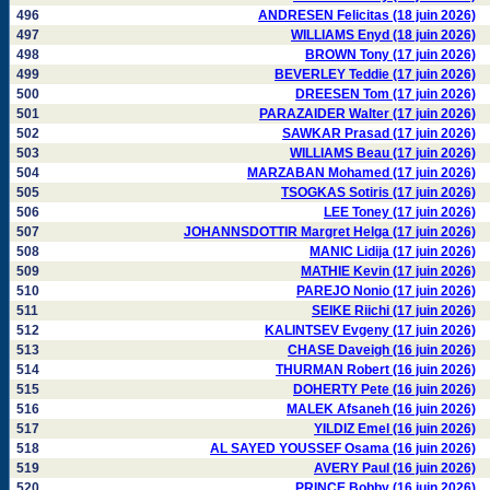
496
ANDRESEN Felicitas (18 juin 2026)
497
WILLIAMS Enyd (18 juin 2026)
498
BROWN Tony (17 juin 2026)
499
BEVERLEY Teddie (17 juin 2026)
500
DREESEN Tom (17 juin 2026)
501
PARAZAIDER Walter (17 juin 2026)
502
SAWKAR Prasad (17 juin 2026)
503
WILLIAMS Beau (17 juin 2026)
504
MARZABAN Mohamed (17 juin 2026)
505
TSOGKAS Sotiris (17 juin 2026)
506
LEE Toney (17 juin 2026)
507
JOHANNSDOTTIR Margret Helga (17 juin 2026)
508
MANIC Lidija (17 juin 2026)
509
MATHIE Kevin (17 juin 2026)
510
PAREJO Nonio (17 juin 2026)
511
SEIKE Riichi (17 juin 2026)
512
KALINTSEV Evgeny (17 juin 2026)
513
CHASE Daveigh (16 juin 2026)
514
THURMAN Robert (16 juin 2026)
515
DOHERTY Pete (16 juin 2026)
516
MALEK Afsaneh (16 juin 2026)
517
YILDIZ Emel (16 juin 2026)
518
AL SAYED YOUSSEF Osama (16 juin 2026)
519
AVERY Paul (16 juin 2026)
520
PRINCE Bobby (16 juin 2026)