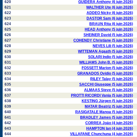
620
GUIDERA Anthony (6 juin 2026)
621
WALTHER Ute (6 juin 2026)
622
ADDEO Nicky (6 juin 2026)
623
DASTOR Sam (6 juin 2026)
624
BRAUN Rita (6 juin 2026)
625
HEAD Anthony (5 juin 2026)
626
SHEINER David (5 juin 2026)
627
COHENDY Christiane (5 juin 2026)
628
NEVES Lili (5 juin 2026)
629
WITTEMAN Agaath (5 juin 2026)
630
SOLARI Indio (5 juin 2026)
631
WILLIAMS John B. (5 juin 2026)
632
FOSSETT Marion (5 juin 2026)
633
GRANADOS Ovidio (5 juin 2026)
634
RILEY Talay (5 juin 2026)
635
SACCHI Giuseppe (5 juin 2026)
636
ALMAAS Steve (5 juin 2026)
637
PROTTI RICORDI Vania (5 juin 2026)
638
KESTING Jürgen (5 juin 2026)
639
MATAR Beatriz (5 juin 2026)
640
RASIGATALE Manoa (5 juin 2026)
641
BRADLEY James (5 juin 2026)
642
CORREA Joäo (4 juin 2026)
643
HAMPTON Ian (4 juin 2026)
644
VILLAFANE Chunchuna (4 juin 2026)