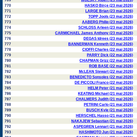
769
WOLSKY Albert (23 mai 2026)
770
HASKO Birçe (23 mai 2026)
771
LARGE Brian (23 mai 2026)
772
TOPP Jools (23 mai 2026)
773
AABERG Philip (23 mai 2026)
774
SCHLOSS Arleen (23 mai 2026)
775
CARMICHAEL James Anthony (23 mai 2026)
776
DEGAS Idrees (23 mai 2026)
777
BANNERMAN Kenneth (23 mai 2026)
778
CIOFFI Charles (22 mai 2026)
779
PARRY Dick (22 mai 2026)
780
CHAPMAN Grizz (22 mai 2026)
781
ROB BASE (22 mai 2026)
782
McLEAN Stewart (22 mai 2026)
783
BENEDICTO Sonsoles (22 mai 2026)
784
DE PICCOLI Franco (22 mai 2026)
785
HELM Peter (21 mai 2026)
786
KEATING Michael (21 mai 2026)
787
CHALMERS Judith (21 mai 2026)
788
PETRINI Carlo (21 mai 2026)
789
BUSCH Kyle (21 mai 2026)
790
HERSCHEL Hasso (21 mai 2026)
791
NAKAJEW Sebastian (21 mai 2026)
792
ASPEGREN Lennart (21 mai 2026)
793
HASHIMOTO Jun (21 mai 2026)