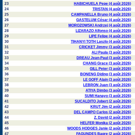
23
HABICHUELA Pepe (4 août 2026)
24
TRISTAN (4 août 2026)
25
CAMPANELLA Bruno (4 août 2026)
26
GASTELUM César (4 août 2026)
27
MOROZOWSKI Andrzej (4 août 2026)
28
LIZARAZO Alfonso (4 août 2026)
29
LIPE Felipe (4 août 2026)
30
TIHANYI TOTH Laszlo (4 août 2026)
31
CRICKET Jimmy (3 août 2026)
32
ALI Paula (3 août 2026)
33
DREAU Jean-Paul (3 août 2026)
34
CHANG Grace (3 août 2026)
35
GILL Peter (3 août 2026)
36
BONENG Diding (3 août 2026)
37
LE GOFF Alain (3 août 2026)
38
LEBRON Juan (3 août 2026)
39
ATIYA Dimbo (3 août 2026)
40
SUMI Hanayo (3 août 2026)
41
SUCALDITO Jobert (2 août 2026)
42
KRUT Jim (2 août 2026)
43
DEL CAMPO Carlos (2 août 2026)
44
Z. David (2 août 2026)
45
HELFER Monika (2 août 2026)
46
WOODS HODGES Janie (2 août 2026)
47
FAGUNDES Bagre (2 août 2026)