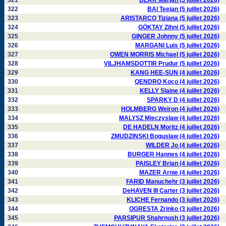
321
BERK Marjan (5 juillet 2026)
322
BAI Teejan (5 juillet 2026)
323
ARISTARCO Tiziana (5 juillet 2026)
324
GÖKTAY Zihni (5 juillet 2026)
325
GINGER Johnny (5 juillet 2026)
326
MARGANI Luis (5 juillet 2026)
327
OWEN MORRIS Michael (5 juillet 2026)
328
VILJHAMSDOTTIR Prudur (5 juillet 2026)
329
KANG HEE-SUN (4 juillet 2026)
330
QENDRO Koço (4 juillet 2026)
331
KELLY Slaine (4 juillet 2026)
332
SPARKY D (4 juillet 2026)
333
HOLMBERG Weiron (4 juillet 2026)
334
MALYSZ Mieczyslaw (4 juillet 2026)
335
DE HADELN Moritz (4 juillet 2026)
336
ZMUDZINSKI Boguslaw (4 juillet 2026)
337
WILDER Jo (4 juillet 2026)
338
BURGER Hannes (4 juillet 2026)
339
PAISLEY Brian (4 juillet 2026)
340
MAZER Arnie (4 juillet 2026)
341
FARID Manuchehr (3 juillet 2026)
342
DeHAVEN III Carter (3 juillet 2026)
343
KLICHE Fernando (3 juillet 2026)
344
OGRESTA Zrinko (3 juillet 2026)
345
PARSIPUR Shahrnush (3 juillet 2026)