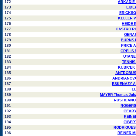
172
ARKADIE K
173
EIDE
174
ERICKSON
175
KELLER Ve
176
HEIDE R
177
CASTRO Ric
178
GERARD
179
BURNS Bo
180
PRICE A
181
GRELIS M
182
UTANES
183
TENNIS 
184
KUBICEK J
185
ANTROBUS J
186
ANDRIANOVA I
187
ESKENAZY Alb
188
EL
189
MAYER Thomas Joha
190
RUSTICANO 
191
ROGERS 
192
GEARY 
193
REINER
194
GIBERT
195
RODRIGUES 
196
REINER Mi