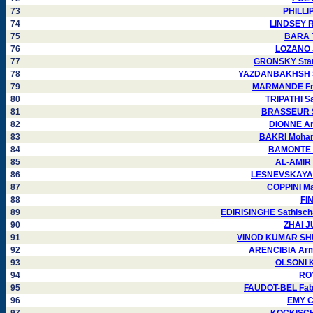
73
PHILLI
74
LINDSEY R
75
BARA T
76
LOZANO J
77
GRONSKY Stani
78
YAZDANBAKHSH Sh
79
MARMANDE Fra
80
TRIPATHI S
81
BRASSEUR S
82
DIONNE An
83
BAKRI Moham
84
BAMONTE P
85
AL-AMIR 
86
LESNEVSKAYA I
87
COPPINI Ma
88
FI
89
EDIRISINGHE Sathisch
90
ZHAI J
91
VINOD KUMAR SHU
92
ARENCIBIA Arm
93
OLSONI K
94
ROY
95
FAUDOT-BEL Fabi
96
EMY C