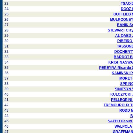
23
TSAO D
24
DOOZ K
25
GOTTLIEB M
26
MULROONEY J
27
BANIK Sr
28
STEWART Clayt
29
AL QAED J
30
RIBEIRO 
31
TASSONE 
32
DOCHERTY 
33
BARDOT Bri
34
KRISHNASWAMY
35
PEREYRA Ricardo C
36
KAMINSKI R
37
MORET P
38
SPRING
39
SINITSYN 
40
KULCZYCKI J
41
PELLEGRINI 
42
TREMOUROUX Thi
43
RODD Ma
44
F
45
SAYED Daoud A
46
WALPOLA L
47
GRAFFMAN G