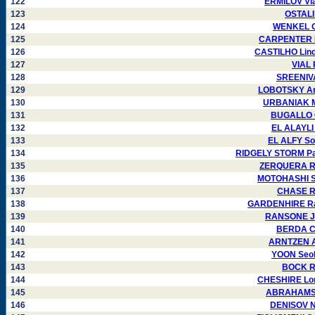
122
ERMILOV Vla
123
OSTALI
124
WENKEL Or
125
CARPENTER L
126
CASTILHO Lind
127
VIAL 
128
SREENIVA
129
LOBOTSKY Ana
130
URBANIAK Mi
131
BUGALLO C
132
EL ALAYLI
133
EL ALFY So
134
RIDGELY STORM Pat
135
ZERQUERA Rau
136
MOTOHASHI Se
137
CHASE Ro
138
GARDENHIRE Ral
139
RANSONE Ja
140
BERDA Cl
141
ARNTZEN Ar
142
YOON Seok
143
BOCK Ro
144
CHESHIRE Lor
145
ABRAHAMS M
146
DENISOV Ni