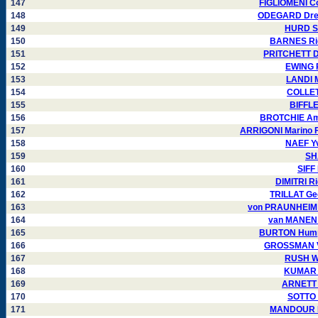
147
FIGLIOMENI C
148
ODEGARD Drew
149
HURD Sh
150
BARNES Ric
151
PRITCHETT Da
152
EWING R
153
LANDI M
154
COLLET
155
BIFFLE
156
BROTCHIE Ama
157
ARRIGONI Marino F
158
NAEF Yv
159
SH
160
SIFF
161
DIMITRI R
162
TRILLAT Ge
163
von PRAUNHEIM 
164
van MANEN 
165
BURTON Humph
166
GROSSMAN Vi
167
RUSH Wi
168
KUMAR K
169
ARNETT 
170
SOTTO 
171
MANDOUR Ne