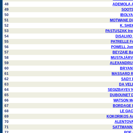
48
ADEMOLA Al
49
SOOTS 
50
IBOLYA
51
MOTWANE Dip
52
K. SHE
53
PASTUSZAK Iren
54
DiSALVIO 
55
PATRELLE Fr
56
POWELL Jona
57
BEYZAIE Ba
58
MUSTAJÄRVI 
59
ALEXANDRU R
60
BRYANT
61
MASSARD Ro
62
SADY 
63
DA VELH
64
SEGIZBAYEV Nu
65
DUBOUNET Dé
66
WATSON Mel
67
BORDAGE Pi
68
LE GAC
69
KOKORIKOS Ant
70
ALENTOVA 
71
SATTMANN P
72
POE 