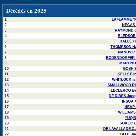
Décédés en 2025
1
LAFLAMME Yv
2
NECAS P
3
RAYMOND Ca
4
BLEDSOE J
5
HALLÉ Fr
6
THOMPSON Hay
7
NANOVIC M
8
BODENDORFER Da
9
MARONI O
10
GOSH B
11
KELLY Eli
12
WHITLOCK Isi
13
SMALLWOOD Ric
14
LECLERCQ Éve
15
DE RIBES Jacqu
16
INSUA M
17
HEAP 
18
WILLIAMS 
19
YUQIN
20
SOKLIC E
21
DE LAVALLADE Ca
22
BLOT Jac