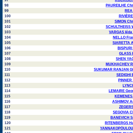
97
KOCKISCH 
98
PAUREILHE Chri
99
REA 
100
RIVIÈRE
101
SIMON Chr
102
SCHULTHEISS Wa
103
VARGAS Iéda 
104
NEL.LO Fra
105
SIARETTA Ar
106
BISPURI 
107
GLASS K
108
SHEN YAO
109
MUKHACHEV Ro
110
SUKUMAR RANJAN GHO
111
SEDIGHI 
112
PINNER 
113
LYNCH
114
LEMAIRE Geor
115
KEMENES F
116
ASHIMOV As
117
ZEGERS 
118
SEGOVIA Cl
119
BANEVICH Se
120
RITENBERGS Har
121
YANNAKOPÖULOU D