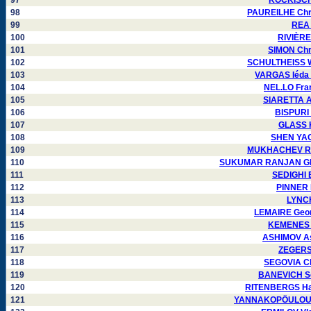
97
KOCKISCH 
98
PAUREILHE Chri
99
REA 
100
RIVIÈRE
101
SIMON Chr
102
SCHULTHEISS Wa
103
VARGAS Iéda 
104
NEL.LO Fra
105
SIARETTA Ar
106
BISPURI 
107
GLASS K
108
SHEN YAO
109
MUKHACHEV Ro
110
SUKUMAR RANJAN GHO
111
SEDIGHI 
112
PINNER 
113
LYNCH
114
LEMAIRE Geor
115
KEMENES F
116
ASHIMOV As
117
ZEGERS 
118
SEGOVIA Cl
119
BANEVICH Se
120
RITENBERGS Har
121
YANNAKOPÖULOU D