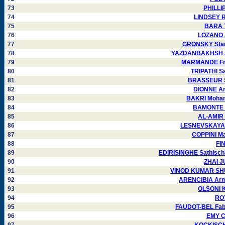
73
PHILLI
74
LINDSEY R
75
BARA T
76
LOZANO J
77
GRONSKY Stani
78
YAZDANBAKHSH Sh
79
MARMANDE Fra
80
TRIPATHI S
81
BRASSEUR S
82
DIONNE An
83
BAKRI Moham
84
BAMONTE P
85
AL-AMIR 
86
LESNEVSKAYA I
87
COPPINI Ma
88
FI
89
EDIRISINGHE Sathisch
90
ZHAI J
91
VINOD KUMAR SHU
92
ARENCIBIA Arm
93
OLSONI K
94
ROY
95
FAUDOT-BEL Fabi
96
EMY C