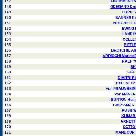
147
FIGLIOMENI C
148
ODEGARD Drew
149
HURD Sh
150
BARNES Ric
151
PRITCHETT Da
152
EWING R
153
LANDI M
154
COLLET
155
BIFFLE
156
BROTCHIE Ama
157
ARRIGONI Marino F
158
NAEF Yv
159
SH
160
SIFF
161
DIMITRI R
162
TRILLAT Ge
163
von PRAUNHEIM 
164
van MANEN 
165
BURTON Humph
166
GROSSMAN Vi
167
RUSH Wi
168
KUMAR K
169
ARNETT 
170
SOTTO 
171
MANDOUR Ne