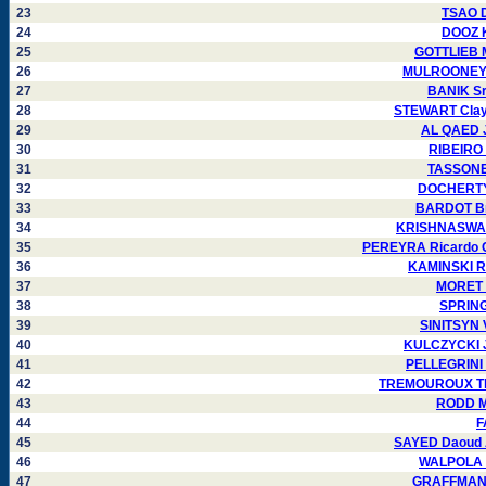
23
TSAO D
24
DOOZ K
25
GOTTLIEB M
26
MULROONEY J
27
BANIK Sr
28
STEWART Clayt
29
AL QAED J
30
RIBEIRO 
31
TASSONE 
32
DOCHERTY 
33
BARDOT Bri
34
KRISHNASWAMY
35
PEREYRA Ricardo C
36
KAMINSKI R
37
MORET P
38
SPRING
39
SINITSYN 
40
KULCZYCKI J
41
PELLEGRINI 
42
TREMOUROUX Thi
43
RODD Ma
44
F
45
SAYED Daoud A
46
WALPOLA L
47
GRAFFMAN G