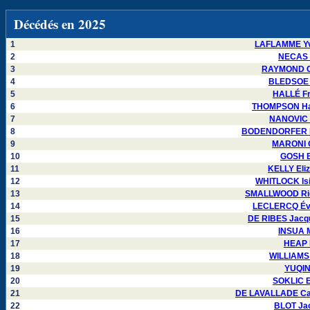
Décédés en 2025
1
LAFLAMME Yv
2
NECAS P
3
RAYMOND Ca
4
BLEDSOE J
5
HALLÉ Fr
6
THOMPSON Hay
7
NANOVIC M
8
BODENDORFER Da
9
MARONI O
10
GOSH B
11
KELLY Eli
12
WHITLOCK Isi
13
SMALLWOOD Ric
14
LECLERCQ Éve
15
DE RIBES Jacqu
16
INSUA M
17
HEAP 
18
WILLIAMS 
19
YUQIN
20
SOKLIC E
21
DE LAVALLADE Ca
22
BLOT Jac