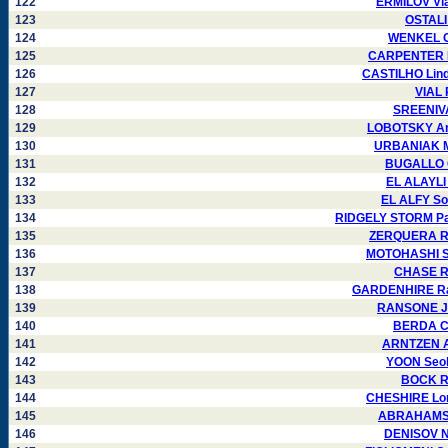
122
ERMILOV Vla
123
OSTALI
124
WENKEL Or
125
CARPENTER L
126
CASTILHO Lind
127
VIAL 
128
SREENIVA
129
LOBOTSKY Ana
130
URBANIAK Mi
131
BUGALLO C
132
EL ALAYLI
133
EL ALFY So
134
RIDGELY STORM Pat
135
ZERQUERA Rau
136
MOTOHASHI Se
137
CHASE Ro
138
GARDENHIRE Ral
139
RANSONE Ja
140
BERDA Cl
141
ARNTZEN Ar
142
YOON Seok
143
BOCK Ro
144
CHESHIRE Lor
145
ABRAHAMS M
146
DENISOV Ni