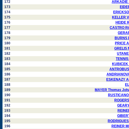
172
ARKADIE K
173
EIDE
174
ERICKSON
175
KELLER Ve
176
HEIDE R
177
CASTRO Ric
178
GERARD
179
BURNS Bo
180
PRICE A
181
GRELIS M
182
UTANES
183
TENNIS 
184
KUBICEK J
185
ANTROBUS J
186
ANDRIANOVA I
187
ESKENAZY Alb
188
EL
189
MAYER Thomas Joha
190
RUSTICANO 
191
ROGERS 
192
GEARY 
193
REINER
194
GIBERT
195
RODRIGUES 
196
REINER Mi