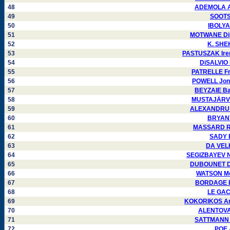
48
ADEMOLA Al
49
SOOTS 
50
IBOLYA
51
MOTWANE Dip
52
K. SHE
53
PASTUSZAK Iren
54
DiSALVIO 
55
PATRELLE Fr
56
POWELL Jona
57
BEYZAIE Ba
58
MUSTAJÄRVI 
59
ALEXANDRU R
60
BRYANT
61
MASSARD Ro
62
SADY 
63
DA VELH
64
SEGIZBAYEV Nu
65
DUBOUNET Dé
66
WATSON Mel
67
BORDAGE Pi
68
LE GAC
69
KOKORIKOS Ant
70
ALENTOVA 
71
SATTMANN P
72
POE 