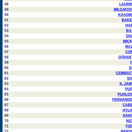
48
LAURIN 
49
MILOJKOVIC
50
KAAGMAN
51
BAKER 
52
HAR
53
BAS
54
SHA
55
WICKH
56
MAZZ
57
CON
58
OTRANTO
59
F
60
G
61
CEMBRZYN
62
SO
63
K. JAMU
64
PURJ
65
PUHLOVSK
66
FERNANDEZ 
67
CABRE
68
HYLAN
69
HANSA
70
NIZ
71
FOR
72
BENSON