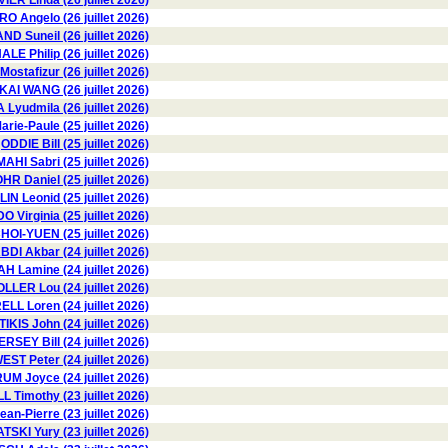
VIER Linda (26 juillet 2026)
 Angelo (26 juillet 2026)
D Suneil (26 juillet 2026)
LE Philip (26 juillet 2026)
stafizur (26 juillet 2026)
KAI WANG (26 juillet 2026)
yudmila (26 juillet 2026)
rie-Paule (25 juillet 2026)
ODDIE Bill (25 juillet 2026)
HI Sabri (25 juillet 2026)
HR Daniel (25 juillet 2026)
N Leonid (25 juillet 2026)
Virginia (25 juillet 2026)
OI-YUEN (25 juillet 2026)
BDI Akbar (24 juillet 2026)
 Lamine (24 juillet 2026)
LLER Lou (24 juillet 2026)
LL Loren (24 juillet 2026)
TIKIS John (24 juillet 2026)
ERSEY Bill (24 juillet 2026)
EST Peter (24 juillet 2026)
 Joyce (24 juillet 2026)
 Timothy (23 juillet 2026)
n-Pierre (23 juillet 2026)
I Yury (23 juillet 2026)