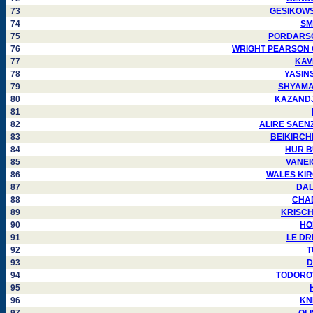
73
GESIKOWSKI
74
SMI
75
PORDARSON 
76
WRIGHT PEARSON Car
77
KAVI
78
YASINSK
79
SHYAMALA
80
KAZANDJIE
81
82
ALIRE SAENZ 
83
BEIKIRCHER
84
HUR BU
85
VANEIG
86
WALES KIRGO
87
DALM
88
CHAD
89
KRISCH 
90
HOP
91
LE DRE
92
T
93
D
94
TODOROVS
95
96
KNI