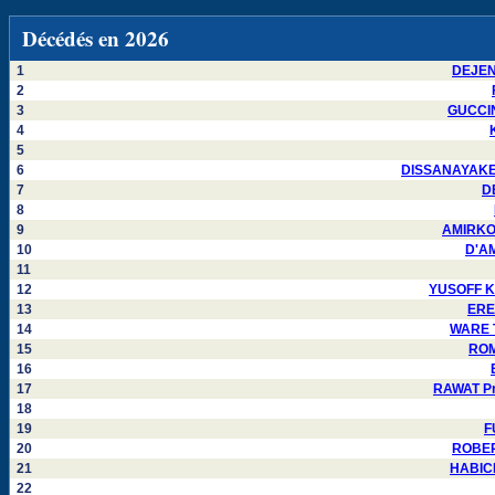
Décédés en 2026
1
DEJENE
2
3
GUCCIN
4
5
6
DISSANAYAKE W
7
DE
8
9
AMIRKOU
10
D'AM
11
12
YUSOFF Ka
13
EREN
14
WARE T
15
ROM
16
17
RAWAT Pra
18
19
F
20
ROBERT
21
HABICH
22