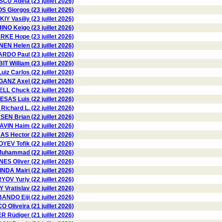
 Adela (23 juillet 2026)
 Giorgos (23 juillet 2026)
 Vasiliy (23 juillet 2026)
NO Keigo (23 juillet 2026)
KE Hope (23 juillet 2026)
 Helen (23 juillet 2026)
DO Paul (23 juillet 2026)
IT William (23 juillet 2026)
z Carlos (22 juillet 2026)
GANZ Axel (22 juillet 2026)
L Chuck (22 juillet 2026)
SAS Luis (22 juillet 2026)
chard L. (22 juillet 2026)
N Brian (22 juillet 2026)
AVIN Haim (22 juillet 2026)
Hector (22 juillet 2026)
YEV Tofik (22 juillet 2026)
hammad (22 juillet 2026)
ES Oliver (22 juillet 2026)
INDA Mairi (22 juillet 2026)
OV Yuriy (22 juillet 2026)
Vratislav (22 juillet 2026)
BANDO Eiji (22 juillet 2026)
O Oliveira (21 juillet 2026)
Rüdiger (21 juillet 2026)