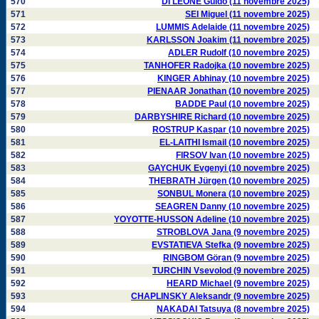
570
DI LEONE Guido (11 novembre 2025)
571
SEI Miguel (11 novembre 2025)
572
LUMMIS Adelaide (11 novembre 2025)
573
KARLSSON Joakim (11 novembre 2025)
574
ADLER Rudolf (10 novembre 2025)
575
TANHOFER Radojka (10 novembre 2025)
576
KINGER Abhinay (10 novembre 2025)
577
PIENAAR Jonathan (10 novembre 2025)
578
BADDE Paul (10 novembre 2025)
579
DARBYSHIRE Richard (10 novembre 2025)
580
ROSTRUP Kaspar (10 novembre 2025)
581
EL-LAITHI Ismail (10 novembre 2025)
582
FIRSOV Ivan (10 novembre 2025)
583
GAYCHUK Evgenyi (10 novembre 2025)
584
THEBRATH Jürgen (10 novembre 2025)
585
SONBUL Monera (10 novembre 2025)
586
SEAGREN Danny (10 novembre 2025)
587
YOYOTTE-HUSSON Adeline (10 novembre 2025)
588
STROBLOVA Jana (9 novembre 2025)
589
EVSTATIEVA Stefka (9 novembre 2025)
590
RINGBOM Göran (9 novembre 2025)
591
TURCHIN Vsevolod (9 novembre 2025)
592
HEARD Michael (9 novembre 2025)
593
CHAPLINSKY Aleksandr (9 novembre 2025)
594
NAKADAI Tatsuya (8 novembre 2025)