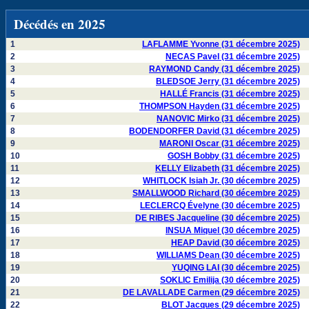
Décédés en 2025
1
LAFLAMME Yvonne (31 décembre 2025)
2
NECAS Pavel (31 décembre 2025)
3
RAYMOND Candy (31 décembre 2025)
4
BLEDSOE Jerry (31 décembre 2025)
5
HALLÉ Francis (31 décembre 2025)
6
THOMPSON Hayden (31 décembre 2025)
7
NANOVIC Mirko (31 décembre 2025)
8
BODENDORFER David (31 décembre 2025)
9
MARONI Oscar (31 décembre 2025)
10
GOSH Bobby (31 décembre 2025)
11
KELLY Elizabeth (31 décembre 2025)
12
WHITLOCK Isiah Jr. (30 décembre 2025)
13
SMALLWOOD Richard (30 décembre 2025)
14
LECLERCQ Évelyne (30 décembre 2025)
15
DE RIBES Jacqueline (30 décembre 2025)
16
INSUA Miquel (30 décembre 2025)
17
HEAP David (30 décembre 2025)
18
WILLIAMS Dean (30 décembre 2025)
19
YUQING LAI (30 décembre 2025)
20
SOKLIC Emilija (30 décembre 2025)
21
DE LAVALLADE Carmen (29 décembre 2025)
22
BLOT Jacques (29 décembre 2025)