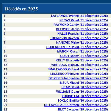
Décédés en 2025
1
LAFLAMME Yvonne (31 décembre 2025)
2
NECAS Pavel (31 décembre 2025)
3
RAYMOND Candy (31 décembre 2025)
4
BLEDSOE Jerry (31 décembre 2025)
5
HALLÉ Francis (31 décembre 2025)
6
THOMPSON Hayden (31 décembre 2025)
7
NANOVIC Mirko (31 décembre 2025)
8
BODENDORFER David (31 décembre 2025)
9
MARONI Oscar (31 décembre 2025)
10
GOSH Bobby (31 décembre 2025)
11
KELLY Elizabeth (31 décembre 2025)
12
WHITLOCK Isiah Jr. (30 décembre 2025)
13
SMALLWOOD Richard (30 décembre 2025)
14
LECLERCQ Évelyne (30 décembre 2025)
15
DE RIBES Jacqueline (30 décembre 2025)
16
INSUA Miquel (30 décembre 2025)
17
HEAP David (30 décembre 2025)
18
WILLIAMS Dean (30 décembre 2025)
19
YUQING LAI (30 décembre 2025)
20
SOKLIC Emilija (30 décembre 2025)
21
DE LAVALLADE Carmen (29 décembre 2025)
22
BLOT Jacques (29 décembre 2025)