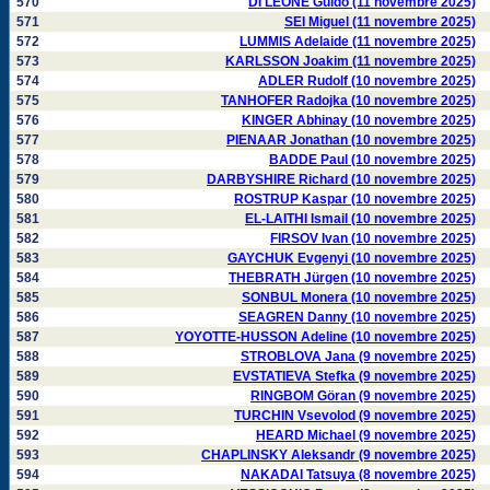
570
DI LEONE Guido (11 novembre 2025)
571
SEI Miguel (11 novembre 2025)
572
LUMMIS Adelaide (11 novembre 2025)
573
KARLSSON Joakim (11 novembre 2025)
574
ADLER Rudolf (10 novembre 2025)
575
TANHOFER Radojka (10 novembre 2025)
576
KINGER Abhinay (10 novembre 2025)
577
PIENAAR Jonathan (10 novembre 2025)
578
BADDE Paul (10 novembre 2025)
579
DARBYSHIRE Richard (10 novembre 2025)
580
ROSTRUP Kaspar (10 novembre 2025)
581
EL-LAITHI Ismail (10 novembre 2025)
582
FIRSOV Ivan (10 novembre 2025)
583
GAYCHUK Evgenyi (10 novembre 2025)
584
THEBRATH Jürgen (10 novembre 2025)
585
SONBUL Monera (10 novembre 2025)
586
SEAGREN Danny (10 novembre 2025)
587
YOYOTTE-HUSSON Adeline (10 novembre 2025)
588
STROBLOVA Jana (9 novembre 2025)
589
EVSTATIEVA Stefka (9 novembre 2025)
590
RINGBOM Göran (9 novembre 2025)
591
TURCHIN Vsevolod (9 novembre 2025)
592
HEARD Michael (9 novembre 2025)
593
CHAPLINSKY Aleksandr (9 novembre 2025)
594
NAKADAI Tatsuya (8 novembre 2025)