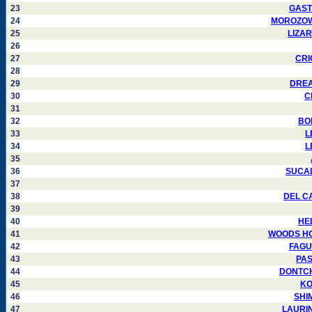
23
GASTE
24
MOROZOWSK
25
LIZAR
26
27
CRI
28
29
DREAU
30
C
31
32
BON
33
L
34
L
35
36
SUCALD
37
38
DEL CA
39
40
HEL
41
WOODS HOD
42
FAGUN
43
PAS
44
DONTCHE
45
KO
46
SHIM
47
LAURIN 