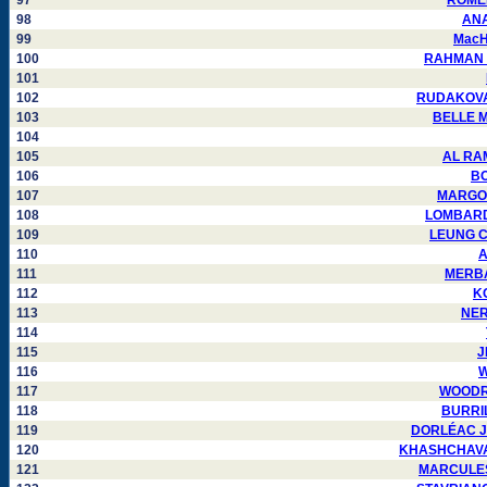
97
ROMERO
98
ANAN
99
MacHA
100
RAHMAN Mo
101
102
RUDAKOVA L
103
BELLE Ma
104
105
AL RAMA
106
BO
107
MARGOLI
108
LOMBARDO 
109
LEUNG CH
110
A
111
MERBAH
112
KO
113
NERE
114
115
J
116
W
117
WOODRUM
118
BURRILL
119
DORLÉAC Jea
120
KHASHCHAVATSK
121
MARCULESCU