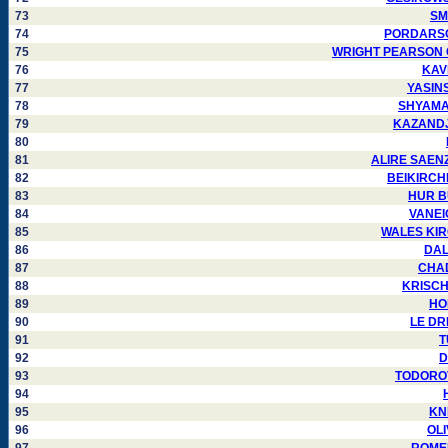
73
SMI
74
PORDARSON 
75
WRIGHT PEARSON Car
76
KAVI
77
YASINSK
78
SHYAMALA
79
KAZANDJIE
80
81
ALIRE SAENZ 
82
BEIKIRCHER
83
HUR BU
84
VANEIG
85
WALES KIRGO
86
DALM
87
CHAD
88
KRISCH 
89
HOP
90
LE DRE
91
T
92
D
93
TODOROVS
94
95
KNI
96
OLI