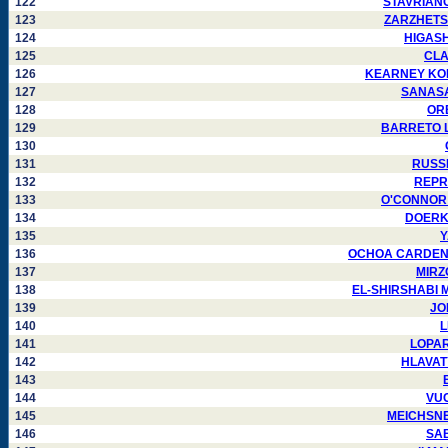
122
STAVRIANOS
123
ZARZHETSKIY
124
HIGASHI
125
CLAR
126
KEARNEY KONEN
127
SANASAR
128
ORB
129
BARRETO Lui
130
131
RUSSEL
132
REPRE
133
O'CONNOR Ri
134
DOERKSE
135
Y
136
OCHOA CARDENAS 
137
MIRZO
138
EL-SHIRSHABI Mu
139
JON
140
L
141
LOPARY
142
HLAVATY 
143
144
VUC
145
MEICHSNER 
146
SAB