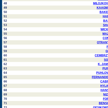
48
MILOJKOVIC
49
KAAGMAN
50
BAKER 
51
HAR
52
BAS
53
SHA
54
WICKH
55
MAZZ
56
CON
57
OTRANTO
58
F
59
G
60
CEMBRZYN
61
SO
62
K. JAMU
63
PURJ
64
PUHLOVSK
65
FERNANDEZ 
66
CABRE
67
HYLAN
68
HANSA
69
NIZ
70
FOR
71
BENSON
72
GESIKOWSKI