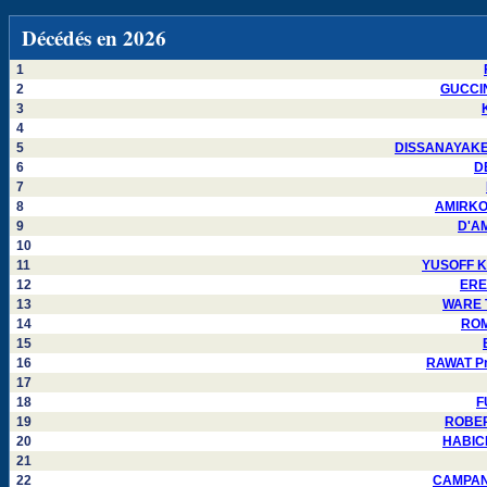
Décédés en 2026
1
2
GUCCIN
3
4
5
DISSANAYAKE W
6
DE
7
8
AMIRKOU
9
D'AM
10
11
YUSOFF Ka
12
EREN
13
WARE T
14
ROM
15
16
RAWAT Pra
17
18
F
19
ROBERT
20
HABICH
21
22
CAMPANE