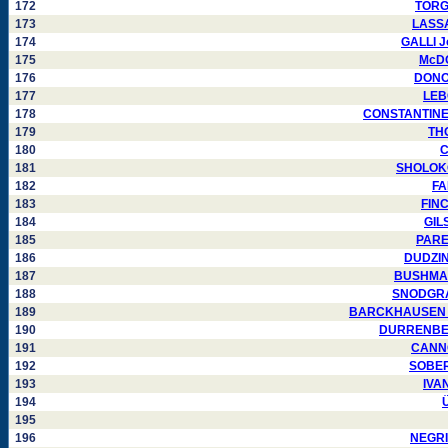
172
TORGO
173
LASSAL
174
GALLI Jo
175
McDO
176
DONOV
177
LEBO
178
CONSTANTINESC
179
THO
180
C
181
SHOLOKOV
182
FA
183
FINC
184
GILS
185
PAREJ
186
DUDZINS
187
BUSHMAKI
188
SNODGRASS
189
BARCKHAUSEN Chr
190
DURRENBERG
191
CANNON
192
SOBERS
193
IVAN
194
Ü
195
196
NEGRIN