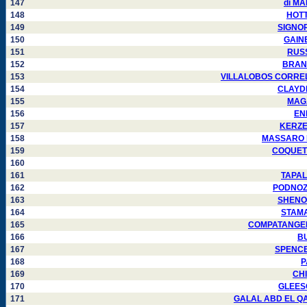
147
di MA
148
HOTTL
149
SIGNORE
150
GAINE
151
RUSS
152
BRANDO
153
VILLALOBOS CORRELLA 
154
CLAYDEN
155
MAGAL
156
ENK
157
KERZEL
158
MASSARO Fr
159
COQUET F
160
161
TAPALA
162
PODNOZOV
163
SHENOU
164
STAMAT
165
COMPATANGELO 
166
BU
167
SPENCER
168
P
169
CHI
170
GLEESON
171
GALAL ABD EL QAWI