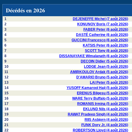
Décédés en 2026
1
DEJENEFFE Michel (7 août 2026)
2
KONUNOV Boris (7 août 2026)
3
FABER Peter (6 août 2026)
4
DASTÉ Catherine (6 août 2026)
5
GUCCINI Francesco (6 août 2026)
6
KATSIS Peter (6 août 2026)
7
SCOTT Tony (6 août 2026)
8
DISSANAYAKE Wimalanath (6 août 2026)
9
DECOIN Didier (5 août 2026)
10
LODGE Jean (5 août 2026)
11
AMIRKOULOV Ardak (5 août 2026)
12
D'AMARIO Bruno (5 août 2026)
13
LAI Peter (5 août 2026)
14
YUSOFF Kamarool Haji (5 août 2026)
15
ERENUS Bilgesu (5 août 2026)
16
WARE Terry Buffalo (5 août 2026)
17
ROMANIS Irmina (5 août 2026)
18
EKLUND Nils (4 août 2026)
19
RAWAT Pradeep Singh (4 août 2026)
20
RIIS Asbjorn (4 août 2026)
21
FUNK Dory Jr. (4 août 2026)
22
ROBERTSON Lloyd (4 août 2026)