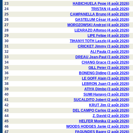
23
HABICHUELA Pepe (4 août 2026)
24
TRISTAN (4 août 2026)
25
CAMPANELLA Bruno (4 août 2026)
26
GASTELUM César (4 août 2026)
27
MOROZOWSKI Andrzej (4 août 2026)
28
LIZARAZO Alfonso (4 août 2026)
29
LIPE Felipe (4 août 2026)
30
TIHANYI TOTH Laszlo (4 août 2026)
31
CRICKET Jimmy (3 août 2026)
32
ALI Paula (3 août 2026)
33
DREAU Jean-Paul (3 août 2026)
34
CHANG Grace (3 août 2026)
35
GILL Peter (3 août 2026)
36
BONENG Diding (3 août 2026)
37
LE GOFF Alain (3 août 2026)
38
LEBRON Juan (3 août 2026)
39
ATIYA Dimbo (3 août 2026)
40
SUMI Hanayo (3 août 2026)
41
SUCALDITO Jobert (2 août 2026)
42
KRUT Jim (2 août 2026)
43
DEL CAMPO Carlos (2 août 2026)
44
Z. David (2 août 2026)
45
HELFER Monika (2 août 2026)
46
WOODS HODGES Janie (2 août 2026)
47
FAGUNDES Bagre (2 août 2026)