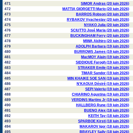
471
SIMOR Andras (20 juin 2026)
472
MATTIA GIORGETTI Mario (20 juin 2026)
473
BARROS Robson (20 juin 2026)
474
RYBAKOV Vyacheslav (20 juin 2026)
475
NYAKO Julia (20 juin 2026)
476
SCIUTTO José Maria (20 juin 2026)
477
BUCKINGHAM Forry (20 juin 2026)
478
MIWA Akihiro (20 juin 2026)
479
ADOLPH Barbara (19 juin 2026)
480
BURROWS James (19 juin 2026)
481
MacMOY Alain (19 juin 2026)
482
SIDDIQUE Farogh (19 juin 2026)
483
STRAKER Emile (19 juin 2026)
484
TIMAR Sandor (19 juin 2026)
485
MIN KHAIKE SOE SAN (19 juin 2026)
486
N'KAOUA Désiré (19 juin 2026)
487
SEPI Valeriu (19 juin 2026)
488
CHIARINO Agustina (19 juin 2026)
489
VERDINS Martins Jr (19 juin 2026)
490
HALLBERG Rune (19 juin 2026)
491
BUENO Alex (18 juin 2026)
492
KEITH Tay (18 juin 2026)
493
SPARBOE Kirsti (18 juin 2026)
494
MAKAROV Igor (18 juin 2026)
495
BRAYLEY Sally (18 juin 2026)