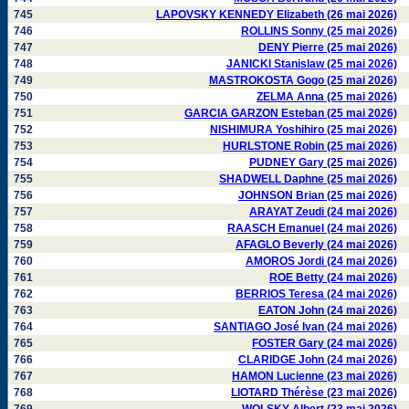
745
LAPOVSKY KENNEDY Elizabeth (26 mai 2026)
746
ROLLINS Sonny (25 mai 2026)
747
DENY Pierre (25 mai 2026)
748
JANICKI Stanislaw (25 mai 2026)
749
MASTROKOSTA Gogo (25 mai 2026)
750
ZELMA Anna (25 mai 2026)
751
GARCIA GARZON Esteban (25 mai 2026)
752
NISHIMURA Yoshihiro (25 mai 2026)
753
HURLSTONE Robin (25 mai 2026)
754
PUDNEY Gary (25 mai 2026)
755
SHADWELL Daphne (25 mai 2026)
756
JOHNSON Brian (25 mai 2026)
757
ARAYAT Zeudi (24 mai 2026)
758
RAASCH Emanuel (24 mai 2026)
759
AFAGLO Beverly (24 mai 2026)
760
AMOROS Jordi (24 mai 2026)
761
ROE Betty (24 mai 2026)
762
BERRIOS Teresa (24 mai 2026)
763
EATON John (24 mai 2026)
764
SANTIAGO José Ivan (24 mai 2026)
765
FOSTER Gary (24 mai 2026)
766
CLARIDGE John (24 mai 2026)
767
HAMON Lucienne (23 mai 2026)
768
LIOTARD Thérèse (23 mai 2026)