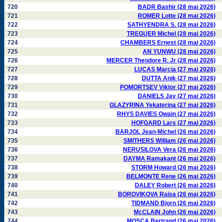
720
BADR Bashir (28 mai 2026)
721
ROMER Lotte (28 mai 2026)
722
SATHYENDRA S. (28 mai 2026)
723
TREGUER Michel (28 mai 2026)
724
CHAMBERS Ernest (28 mai 2026)
725
AN YUNWU (28 mai 2026)
726
MERCER Theodore R. Jr (28 mai 2026)
727
LUCAS Marcia (27 mai 2026)
728
DUTTA Anik (27 mai 2026)
729
POMORTSEV Viktor (27 mai 2026)
730
DANIELS Jay (27 mai 2026)
731
GLAZYRINA Yekaterina (27 mai 2026)
732
RHYS DAVIES Owain (27 mai 2026)
733
HOFGARD Lars (27 mai 2026)
734
BARJOL Jean-Michel (26 mai 2026)
735
SMITHERS William (26 mai 2026)
736
NERUSILOVA Vera (26 mai 2026)
737
DAYMA Ramakant (26 mai 2026)
738
STORM Howard (26 mai 2026)
739
BELMONTE Rene (26 mai 2026)
740
DALEY Robert (26 mai 2026)
741
BOROVIKOVA Raisa (26 mai 2026)
742
TIDMAND Bjorn (26 mai 2026)
743
McCLAIN John (26 mai 2026)
744
MOSCA Bertrand (26 mai 2026)