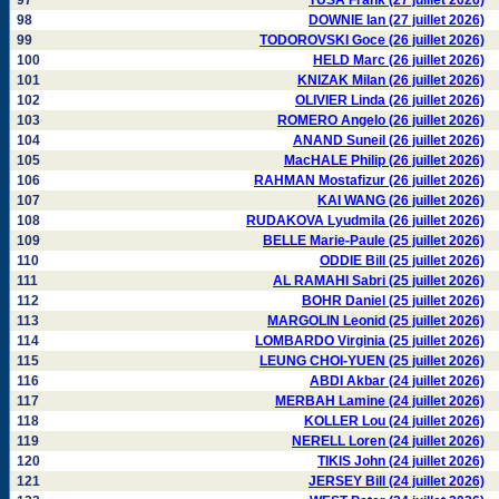
97
TUSA Frank (27 juillet 2026)
98
DOWNIE Ian (27 juillet 2026)
99
TODOROVSKI Goce (26 juillet 2026)
100
HELD Marc (26 juillet 2026)
101
KNIZAK Milan (26 juillet 2026)
102
OLIVIER Linda (26 juillet 2026)
103
ROMERO Angelo (26 juillet 2026)
104
ANAND Suneil (26 juillet 2026)
105
MacHALE Philip (26 juillet 2026)
106
RAHMAN Mostafizur (26 juillet 2026)
107
KAI WANG (26 juillet 2026)
108
RUDAKOVA Lyudmila (26 juillet 2026)
109
BELLE Marie-Paule (25 juillet 2026)
110
ODDIE Bill (25 juillet 2026)
111
AL RAMAHI Sabri (25 juillet 2026)
112
BOHR Daniel (25 juillet 2026)
113
MARGOLIN Leonid (25 juillet 2026)
114
LOMBARDO Virginia (25 juillet 2026)
115
LEUNG CHOI-YUEN (25 juillet 2026)
116
ABDI Akbar (24 juillet 2026)
117
MERBAH Lamine (24 juillet 2026)
118
KOLLER Lou (24 juillet 2026)
119
NERELL Loren (24 juillet 2026)
120
TIKIS John (24 juillet 2026)
121
JERSEY Bill (24 juillet 2026)