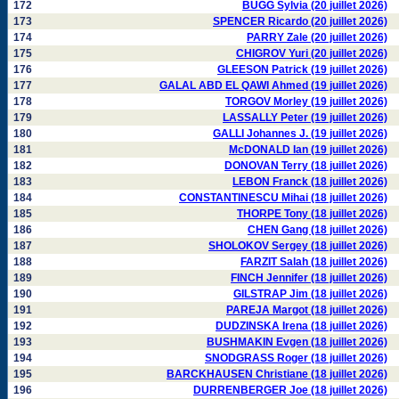
172
BUGG Sylvia (20 juillet 2026)
173
SPENCER Ricardo (20 juillet 2026)
174
PARRY Zale (20 juillet 2026)
175
CHIGROV Yuri (20 juillet 2026)
176
GLEESON Patrick (19 juillet 2026)
177
GALAL ABD EL QAWI Ahmed (19 juillet 2026)
178
TORGOV Morley (19 juillet 2026)
179
LASSALLY Peter (19 juillet 2026)
180
GALLI Johannes J. (19 juillet 2026)
181
McDONALD Ian (19 juillet 2026)
182
DONOVAN Terry (18 juillet 2026)
183
LEBON Franck (18 juillet 2026)
184
CONSTANTINESCU Mihai (18 juillet 2026)
185
THORPE Tony (18 juillet 2026)
186
CHEN Gang (18 juillet 2026)
187
SHOLOKOV Sergey (18 juillet 2026)
188
FARZIT Salah (18 juillet 2026)
189
FINCH Jennifer (18 juillet 2026)
190
GILSTRAP Jim (18 juillet 2026)
191
PAREJA Margot (18 juillet 2026)
192
DUDZINSKA Irena (18 juillet 2026)
193
BUSHMAKIN Evgen (18 juillet 2026)
194
SNODGRASS Roger (18 juillet 2026)
195
BARCKHAUSEN Christiane (18 juillet 2026)
196
DURRENBERGER Joe (18 juillet 2026)