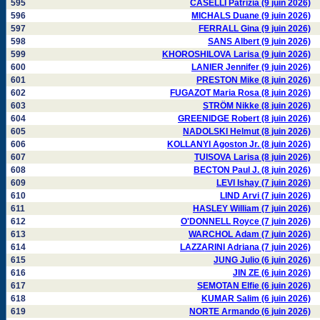
595
CASELLI Patrizia (9 juin 2026)
596
MICHALS Duane (9 juin 2026)
597
FERRALL Gina (9 juin 2026)
598
SANS Albert (9 juin 2026)
599
KHOROSHILOVA Larisa (9 juin 2026)
600
LANIER Jennifer (9 juin 2026)
601
PRESTON Mike (8 juin 2026)
602
FUGAZOT Maria Rosa (8 juin 2026)
603
STRÖM Nikke (8 juin 2026)
604
GREENIDGE Robert (8 juin 2026)
605
NADOLSKI Helmut (8 juin 2026)
606
KOLLANYI Agoston Jr. (8 juin 2026)
607
TUISOVA Larisa (8 juin 2026)
608
BECTON Paul J. (8 juin 2026)
609
LEVI Ishay (7 juin 2026)
610
LIND Arvi (7 juin 2026)
611
HASLEY William (7 juin 2026)
612
O'DONNELL Royce (7 juin 2026)
613
WARCHOL Adam (7 juin 2026)
614
LAZZARINI Adriana (7 juin 2026)
615
JUNG Julio (6 juin 2026)
616
JIN ZE (6 juin 2026)
617
SEMOTAN Elfie (6 juin 2026)
618
KUMAR Salim (6 juin 2026)
619
NORTE Armando (6 juin 2026)