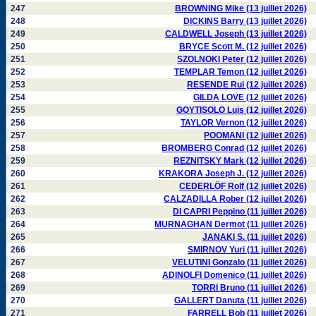
247
BROWNING Mike (13 juillet 2026)
248
DICKINS Barry (13 juillet 2026)
249
CALDWELL Joseph (13 juillet 2026)
250
BRYCE Scott M. (12 juillet 2026)
251
SZOLNOKI Peter (12 juillet 2026)
252
TEMPLAR Temon (12 juillet 2026)
253
RESENDE Rui (12 juillet 2026)
254
GILDA LOVE (12 juillet 2026)
255
GOYTISOLO Luis (12 juillet 2026)
256
TAYLOR Vernon (12 juillet 2026)
257
POOMANI (12 juillet 2026)
258
BROMBERG Conrad (12 juillet 2026)
259
REZNITSKY Mark (12 juillet 2026)
260
KRAKORA Joseph J. (12 juillet 2026)
261
CEDERLÖF Rolf (12 juillet 2026)
262
CALZADILLA Rober (12 juillet 2026)
263
DI CAPRI Peppino (11 juillet 2026)
264
MURNAGHAN Dermot (11 juillet 2026)
265
JANAKI S. (11 juillet 2026)
266
SMIRNOV Yuri (11 juillet 2026)
267
VELUTINI Gonzalo (11 juillet 2026)
268
ADINOLFI Domenico (11 juillet 2026)
269
TORRI Bruno (11 juillet 2026)
270
GALLERT Danuta (11 juillet 2026)
271
FARRELL Bob (11 juillet 2026)