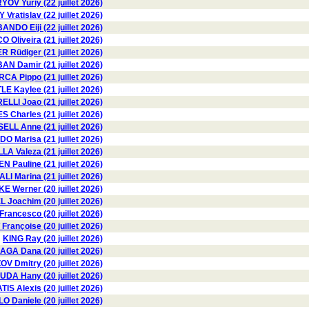
OV Yuriy (22 juillet 2026)
Vratislav (22 juillet 2026)
BANDO Eiji (22 juillet 2026)
O Oliveira (21 juillet 2026)
Rüdiger (21 juillet 2026)
AN Damir (21 juillet 2026)
RCA Pippo (21 juillet 2026)
E Kaylee (21 juillet 2026)
LLI Joao (21 juillet 2026)
S Charles (21 juillet 2026)
ELL Anne (21 juillet 2026)
 Marisa (21 juillet 2026)
Valeza (21 juillet 2026)
 Pauline (21 juillet 2026)
I Marina (21 juillet 2026)
E Werner (20 juillet 2026)
 Joachim (20 juillet 2026)
ancesco (20 juillet 2026)
rançoise (20 juillet 2026)
KING Ray (20 juillet 2026)
GA Dana (20 juillet 2026)
 Dmitry (20 juillet 2026)
DA Hany (20 juillet 2026)
IS Alexis (20 juillet 2026)
Daniele (20 juillet 2026)