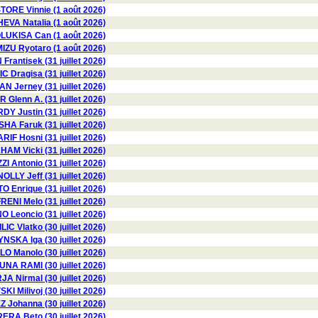
TORE Vinnie (1 août 2026)
VA Natalia (1 août 2026)
LUKISA Can (1 août 2026)
IZU Ryotaro (1 août 2026)
Frantisek (31 juillet 2026)
 Dragisa (31 juillet 2026)
 Jerney (31 juillet 2026)
Glenn A. (31 juillet 2026)
DY Justin (31 juillet 2026)
HA Faruk (31 juillet 2026)
RIF Hosni (31 juillet 2026)
AM Vicki (31 juillet 2026)
I Antonio (31 juillet 2026)
OLLY Jeff (31 juillet 2026)
 Enrique (31 juillet 2026)
RENI Melo (31 juillet 2026)
 Leoncio (31 juillet 2026)
ILIC Vlatko (30 juillet 2026)
SKA Iga (30 juillet 2026)
LO Manolo (30 juillet 2026)
NA RAMI (30 juillet 2026)
A Nirmal (30 juillet 2026)
I Milivoj (30 juillet 2026)
Johanna (30 juillet 2026)
RA Beto (30 juillet 2026)