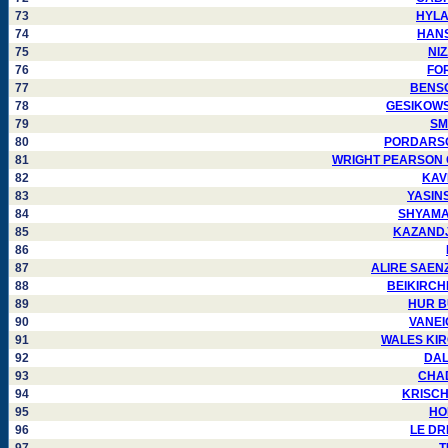
73
HYLAN
74
HANSA
75
NIZ
76
FOR
77
BENSON
78
GESIKOWSKI
79
SMI
80
PORDARSON 
81
WRIGHT PEARSON Car
82
KAVI
83
YASINSK
84
SHYAMALA
85
KAZANDJIE
86
87
ALIRE SAENZ 
88
BEIKIRCHER
89
HUR BU
90
VANEIG
91
WALES KIRGO
92
DALM
93
CHAD
94
KRISCH 
95
HOP
96
LE DRE