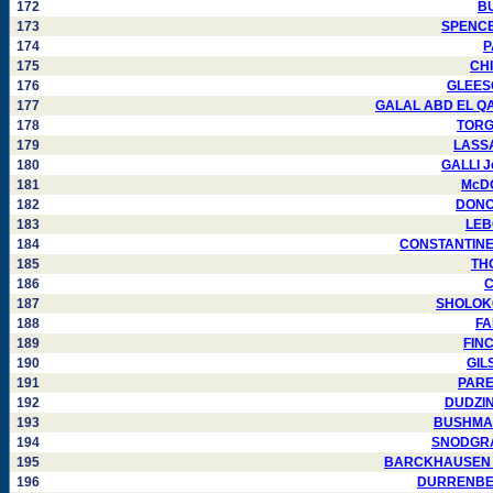
172
BU
173
SPENCER
174
P
175
CHI
176
GLEESON
177
GALAL ABD EL QAWI
178
TORGO
179
LASSAL
180
GALLI Jo
181
McDO
182
DONOV
183
LEBO
184
CONSTANTINESC
185
THO
186
C
187
SHOLOKOV
188
FA
189
FINC
190
GILS
191
PAREJ
192
DUDZINS
193
BUSHMAKI
194
SNODGRASS
195
BARCKHAUSEN Chr
196
DURRENBERG