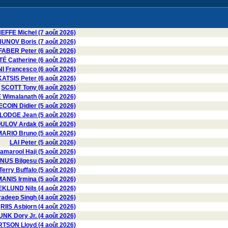
FFE Michel (7 août 2026)
UNOV Boris (7 août 2026)
FABER Peter (6 août 2026)
É Catherine (6 août 2026)
I Francesco (6 août 2026)
KATSIS Peter (6 août 2026)
SCOTT Tony (6 août 2026)
imalanath (6 août 2026)
COIN Didier (5 août 2026)
LODGE Jean (5 août 2026)
LOV Ardak (5 août 2026)
ARIO Bruno (5 août 2026)
LAI Peter (5 août 2026)
marool Haji (5 août 2026)
US Bilgesu (5 août 2026)
erry Buffalo (5 août 2026)
ANIS Irmina (5 août 2026)
EKLUND Nils (4 août 2026)
deep Singh (4 août 2026)
RIIS Asbjorn (4 août 2026)
UNK Dory Jr. (4 août 2026)
SON Lloyd (4 août 2026)