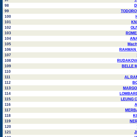
97
T
98
D
99
TODOROVS
100
101
KNI
102
OLI
103
ROMERO
104
ANAN
105
MacHA
106
RAHMAN Mo
107
108
RUDAKOVA L
109
BELLE Ma
110
111
AL RAMA
112
BO
113
MARGOLI
114
LOMBARDO 
115
LEUNG CH
116
A
117
MERBAH
118
KO
119
NERE
120
121
J