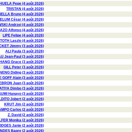
UELA Pepe (4 août 2026)
TRISTAN (4 août 2026)
LLA Bruno (4 août 2026)
LUM César (4 août 2026)
I Andrzej (4 août 2026)
AZO Alfonso (4 août 2026)
LIPE Felipe (4 août 2026)
TOTH Laszlo (4 août 2026)
CKET Jimmy (3 août 2026)
ALI Paula (3 août 2026)
 Jean-Paul (3 août 2026)
HANG Grace (3 août 2026)
GILL Peter (3 août 2026)
ENG Diding (3 août 2026)
E GOFF Alain (3 août 2026)
EBRON Juan (3 août 2026)
ATIYA Dimbo (3 août 2026)
SUMI Hanayo (3 août 2026)
ITO Jobert (2 août 2026)
KRUT Jim (2 août 2026)
MPO Carlos (2 août 2026)
Z. David (2 août 2026)
FER Monika (2 août 2026)
GES Janie (2 août 2026)
DES Bagre (2 août 2026)