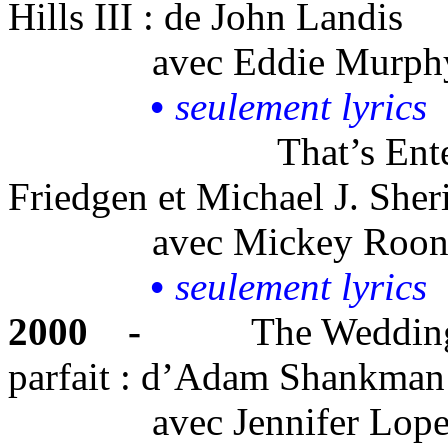
Hills III
: de John L
andis
avec
Eddie Murph
•
seulement lyrics
That’s
Ent
Friedgen et Michael J. Sher
avec
Mickey Roon
•
seulement
lyrics
2000
-
The Wedding
parfait :
d’Adam Shankman
avec
Jennifer Lop