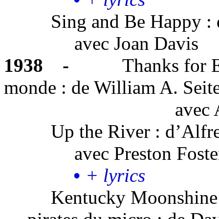
Sing and Be
Happy :
avec
Joan Davis
1938
-
Thanks for E
monde
:
de William A. Seit
avec
Up the
River :
d’Alfr
avec
Preston Foste
•
+ lyrics
Kentucky Moonshin