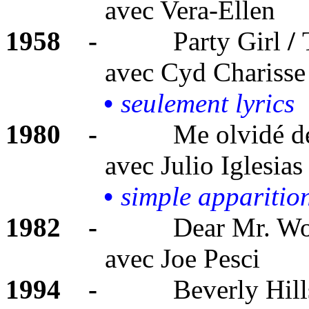
avec
Vera-Ellen
1958
-
Party Girl
/
av
ec Cyd Chari
sse
•
seulement lyrics
1980
-
Me olvidé de
avec
Julio Iglesias
•
simple apparitio
1982
-
Dear Mr. Won
avec
Joe Pesci
1994
-
Beverly Hill