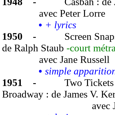
1948
-
Casbah : de
avec
Peter Lorre
•
+ lyrics
1950
-
Screen Snap
de Ralph Staub
-court métr
avec
Jane Russell
•
simple
apparitio
1951
-
Two Tickets 
Broadway :
de James V. Ke
avec
J