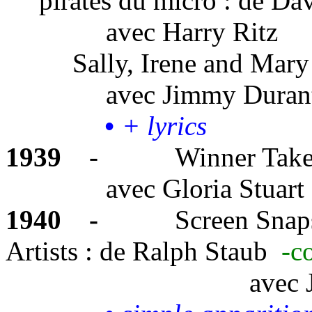
pirates du
micro
:
de Dav
avec
Harry Ritz
Sally, Irene and
Mary
avec
Jimmy Duran
•
+ lyrics
1939
-
Winner Tak
avec
Gloria Stuart
1940
-
Screen Snaps
Ar
tists
:
de Ralph Staub
-c
avec
J