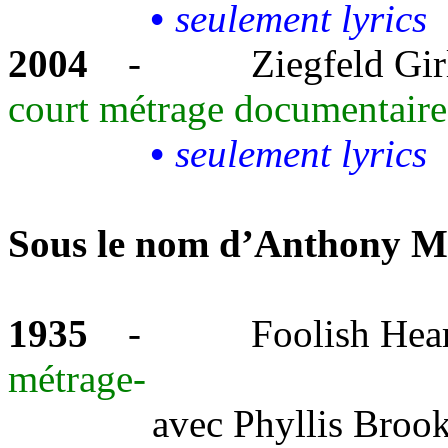
•
seulement lyrics
2004
-
Ziegfeld Girl
court métrage documentaire
•
seulement lyrics
Sous le nom d’Anthony Ma
1935
-
Foolish
Hear
métrage-
avec
Phyllis Broo