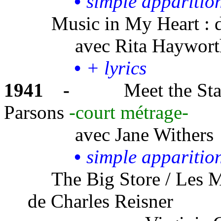
•
simple
apparitio
Music in My
Heart :
d
avec
Rita Haywort
•
+ lyrics
1941
-
Meet the Sta
Parsons
-court métrage-
avec
Jane Withers
•
simple
apparitio
The Big Store
/ Les 
de Charles Reisner