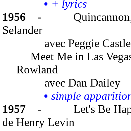
•
+ lyrics
1956
-
Quincannon, 
Selander
avec
Peggie Castle
Meet Me in Las Vega
Rowland
avec
Dan Dailey
•
simple apparitio
1957
-
Let's Be Ha
de Henry Levin