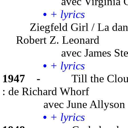
avec
Virginia 
•
+ lyrics
Ziegfeld Girl / La dan
Robert Z. Leonard
avec
James Ste
•
+ lyrics
1947
-
Till the Clo
: de Richard Whorf
avec
June Allyson
•
+ lyrics