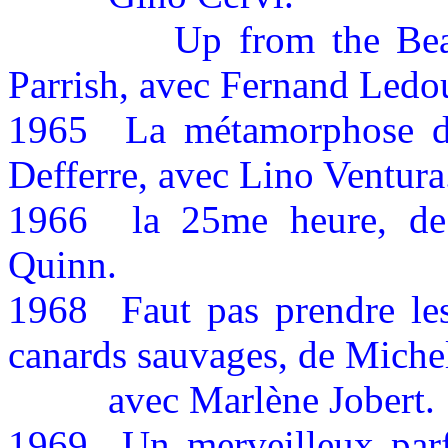
Up from the Bea
Parrish, avec Fernand Ledo
1965
La métamorphose de
Defferre, avec Lino Ventura
1966
la 25me heure, de
Quinn.
1968
Faut pas prendre l
canards sauvages, de Miche
avec
Marlène Jobert.
1969
Un merveilleux parf