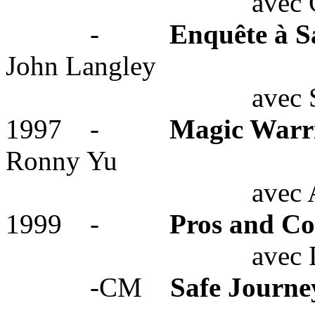
avec 
-
Enquête à S
John Langley
avec
S
1997
-
Magic Warr
Ronny Yu
avec
1999
-
Pros and C
avec 
-CM
Safe Journe