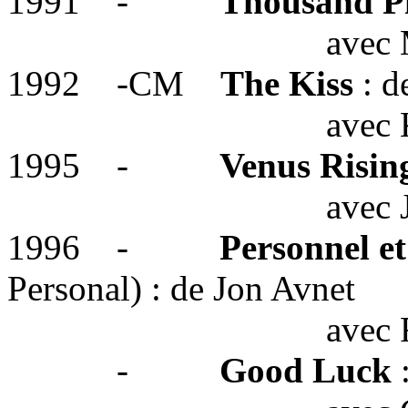
1991
-
Thousand Pi
avec
M
1992
-CM
The Kiss
: d
avec
1995
-
Venus Risin
avec 
1996
-
Personnel et
Personal) : de Jon Avnet
avec 
-
Good Luck