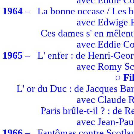
1964
–
La bonne occase / Les b
avec
Edwige F
Ces dames
s' en
mêlent
avec
Eddie Co
1965
–
L' enfer
: de Henri-Geor
avec
Romy Sc
○
Fi
L' or
du Duc : de Jacques Bar
avec
Claude
R
Paris brûle-t-il ? :
de
Re
avec
Jean-Pau
1966
–
Fantômas contre Scotla