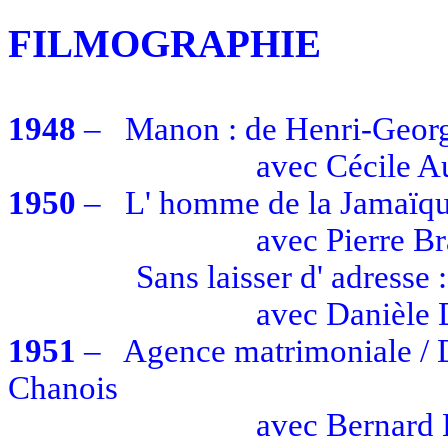
FILMOGRAPHIE
1948
–
Manon : de Henri-Geor
avec
Cécile A
1950
–
L' homme
de la Jamaïq
avec
Pierre Br
Sans laisser
d' adresse
:
avec
Danièle 
1951
–
Agence matrimoniale / D
Chanois
avec
Bernard 