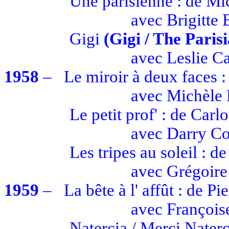
Une parisienne : de M
avec
Brigitte 
Gigi
(Gigi / The
Paris
avec
Leslie C
1958
–
Le miroir à deux faces :
avec
Michèle
Le petit prof' : de Carl
avec
Darry
Co
Les tripes au soleil : 
avec
Grégoire
1959
–
La bête à
l' affût
: de Pi
avec
François
Natercia
/ Merci
Naterc