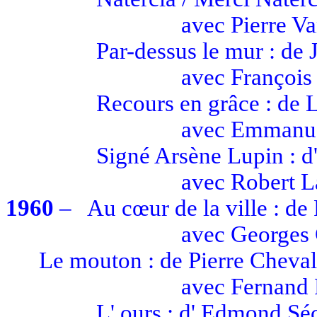
avec
Pierre
Va
Par-dessus le mur : de
avec
François
Recours en grâce : de
avec
Emmanue
Signé Arsène Lupin : d
avec
Robert 
1960
–
Au cœur de la ville : de
avec
Georges
Le mouton : de Pierre Cheval
avec
Fernand
L' ours
: d' Edmond
Sé