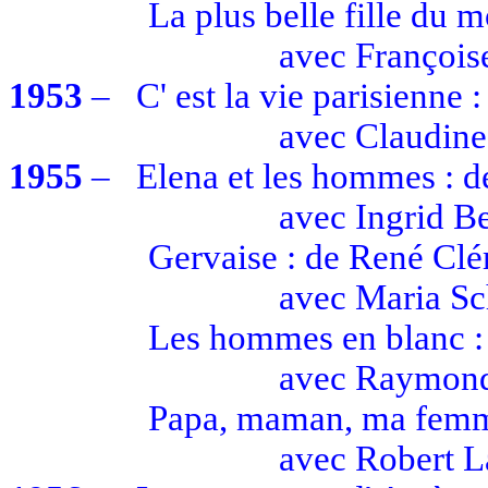
La plus belle fille du 
avec
François
1953
–
C' est
la vie parisienne :
avec
Claudine
1955
–
Elena et les hommes : d
avec
Ingrid B
Gervaise : de René Cl
avec
Maria
Sc
Les hommes en blanc :
avec
Raymond 
Papa, maman, ma femme
avec
Robert 