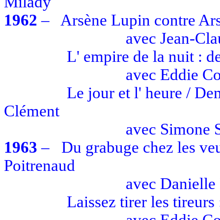
Milady
1962
–
Arsène Lupin contre Ar
avec
Jean-Cl
L' empire
de la nuit : d
avec
Eddie Co
Le jour et
l' heure
/ Dem
Clément
avec
Simone S
1963
–
Du grabuge chez les veu
Poitrenaud
avec
Danielle
Laissez tirer les tireur
avec
Eddie Co