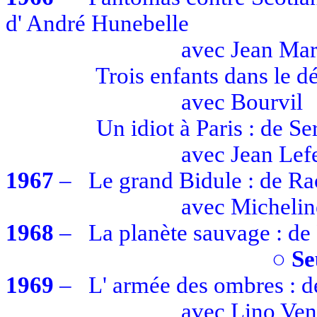
d' André
Hunebelle
avec
Jean Mar
Trois enfants dans le d
avec
Bourvil
Un idiot à Paris : de S
avec
Jean Lef
1967
–
Le grand Bidule : de R
avec
Michelin
1968
–
La planète sauvage : d
○
Se
1969
–
L' armée
des ombres : de
avec
Lino Ven