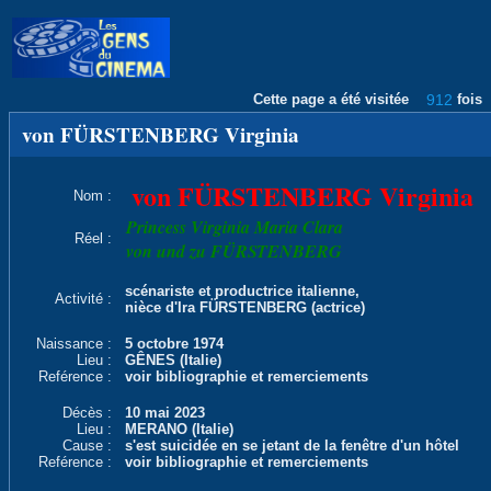
Cette page a été visitée
912
fois
von FÜRSTENBERG Virginia
von FÜRSTENBERG Virginia
Nom :
Princess Virginia Maria Clara
Réel :
von und zu FÜRSTENBERG
scénariste et productrice italienne,
Activité :
nièce d'Ira FÜRSTENBERG (actrice)
Naissance :
5 octobre 1974
Lieu :
GÊNES (Italie)
Reférence :
voir bibliographie et remerciements
Décès :
10 mai 2023
Lieu :
MERANO (Italie)
Cause :
s'est suicidée en se jetant de la fenêtre d'un hôtel
Reférence :
voir bibliographie et remerciements