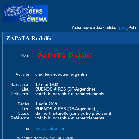
Cette page a été visitée
1741
fois
ZAPATA Rodolfo
ZAPATA Rodolfo
Nom :
Activité :
chanteur et acteur argentin
Naissance :
10 mai 1932
Lieu :
BUENOS AIRES (DF-Argentine)
Reférence :
voir bibliographie et remerciements
Décès :
1 août 2019
Lieu :
BUENOS AIRES (DF-Argentine)
Cause :
de mort naturelle (sans autre précision)
Reférence :
voir bibliographie et remerciements
Films :
en construction
Date de dernière mise à jour :
06-11-2020