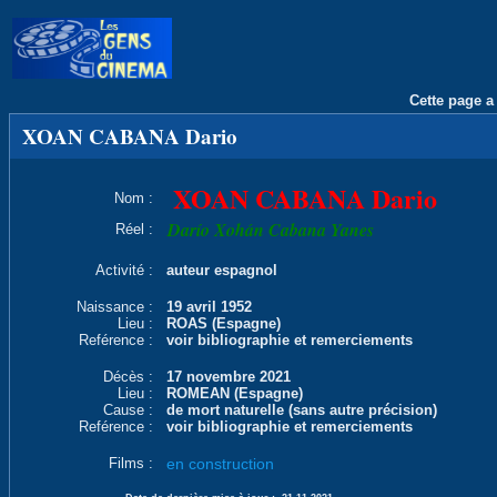
Cette page a 
XOAN CABANA Dario
XOAN CABANA Dario
Nom :
Darío Xohán Cabana Yanes
Réel :
Activité :
auteur espagnol
Naissance :
19 avril 1952
Lieu :
ROAS (Espagne)
Reférence :
voir bibliographie et remerciements
Décès :
17 novembre 2021
Lieu :
ROMEAN (Espagne)
Cause :
de mort naturelle (sans autre précision)
Reférence :
voir bibliographie et remerciements
Films :
en construction