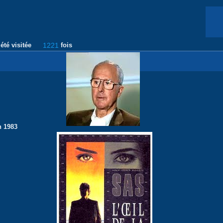
été visitée
1221
fois
n 1983