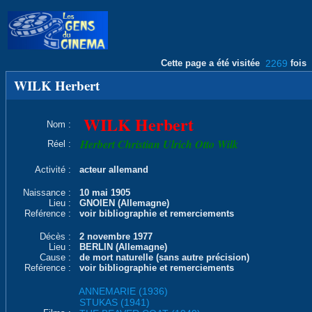
Cette page a été visitée
2269
fois
WILK Herbert
WILK Herbert
Nom :
Herbert Christian Ulrich Otto Wilk
Réel :
Activité :
acteur allemand
Naissance :
10 mai 1905
Lieu :
GNOIEN (Allemagne)
Reférence :
voir bibliographie et remerciements
Décès :
2 novembre 1977
Lieu :
BERLIN (Allemagne)
Cause :
de mort naturelle (sans autre précision)
Reférence :
voir bibliographie et remerciements
ANNEMARIE (1936)
STUKAS (1941)