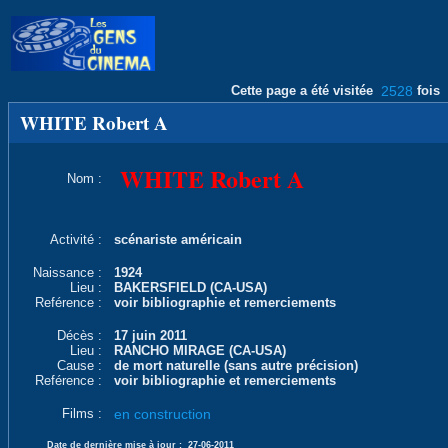
Cette page a été visitée
2528
fois
WHITE Robert A
WHITE Robert A
Nom :
Activité :
scénariste américain
Naissance :
1924
Lieu :
BAKERSFIELD (CA-USA)
Reférence :
voir bibliographie et remerciements
Décès :
17 juin 2011
Lieu :
RANCHO MIRAGE (CA-USA)
Cause :
de mort naturelle (sans autre précision)
Reférence :
voir bibliographie et remerciements
Films :
en construction
Date de dernière mise à jour :
27-06-2011