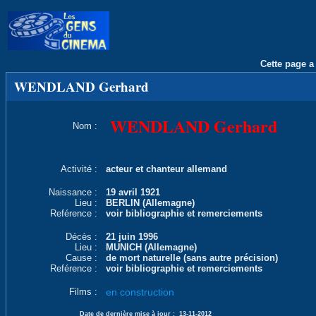
Cette page a 
WENDLAND Gerhard
WENDLAND Gerhard
Nom :
Activité :
acteur et chanteur allemand
Naissance :
19 avril 1921
Lieu :
BERLIN (Allemagne)
Reférence :
voir bibliographie et remerciements
Décès :
21 juin 1996
Lieu :
MUNICH (Allemagne)
Cause :
de mort naturelle (sans autre précision)
Reférence :
voir bibliographie et remerciements
Films :
en construction
Date de dernière mise à jour :
13-11-2012