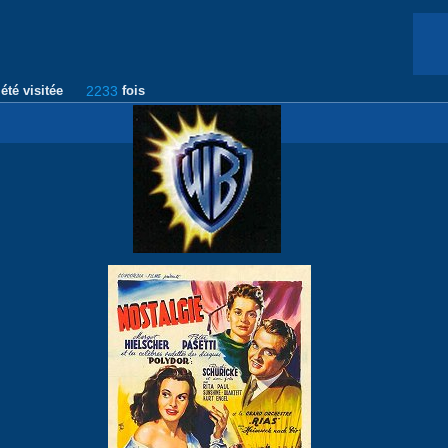
été visitée
2233
fois