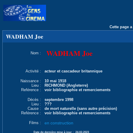
Cette page a 
WADHAM Joe
WADHAM Joe
Nom :
Activité :
acteur et cascadeur britannique
Naissance :
10 mai 1918
Lieu :
RICHMOND (Angleterre)
Reférence :
voir bibliographie et remerciements
Décès :
septembre 1998
Lieu :
???
Cause :
de mort naturelle (sans autre précision)
Reférence :
voir bibliographie et remerciements
Films :
en construction
Date de dernière mise à jour :
24-02-2023