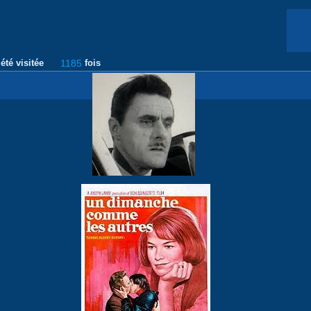
été visitée
1185
fois