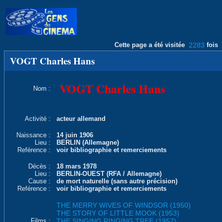
Cette page a été visitée
2283
fois
VOGT Charles Hans
VOGT Charles Hans
Nom :
Activité :
acteur allemand
Naissance :
14 juin 1906
Lieu :
BERLIN (Allemagne)
Reférence :
voir bibliographie et remerciements
Décès :
18 mars 1978
Lieu :
BERLIN-OUEST (RFA / Allemagne)
Cause :
de mort naturelle (sans autre précision)
Reférence :
voir bibliographie et remerciements
THE MERRY WIVES OF WINDSOR (1950)
THE STORY OF LITTLE MOOK (1953)
Films :
THE SINGING RINGING TREE (1957)