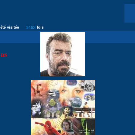
été visitée
1463
fois
as