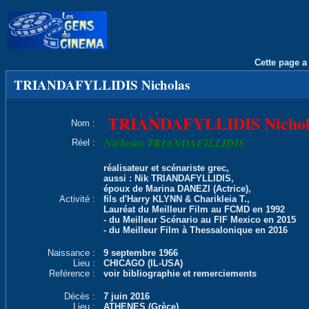
Cette page a 
TRIANDAFYLLIDIS Nicholas
TRIANDAFYLLIDIS Nichol
Nom :
Nicholas TRIANDAFILLIDIS
Réel :
réalisateur et scénariste grec,
aussi : Nik TRIANDAFYLLIDIS,
époux de Marina DANEZI (Actrice),
Activité :
fils d'Harry KLYNN & Charikleia T.,
Lauréat du Meilleur Film au FCMD en 1992
- du Meilleur Scénario au FIF Mexico en 2015
- du Meilleur Film à Thessalonique en 2016
Naissance :
9 septembre 1966
Lieu :
CHICAGO (IL-USA)
Reférence :
voir bibliographie et remerciements
Décès :
7 juin 2016
Lieu :
ATHENES (Grèce)