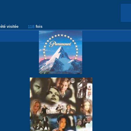
été visitée
118
fois