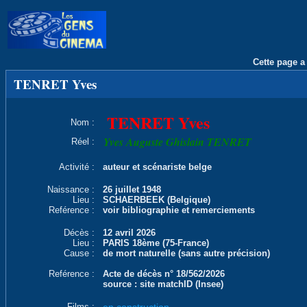
Cette page a 
TENRET Yves
TENRET Yves
Nom :
Yves Auguste Ghislain TENRET
Réel :
Activité :
auteur et scénariste belge
Naissance :
26 juillet 1948
Lieu :
SCHAERBEEK (Belgique)
Reférence :
voir bibliographie et remerciements
Décès :
12 avril 2026
Lieu :
PARIS 18ème (75-France)
Cause :
de mort naturelle (sans autre précision)
Reférence :
Acte de décès n° 18/562/2026
source : site matchID (Insee)
Films :