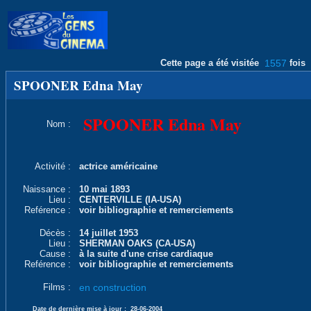
Cette page a été visitée
1557
fois
SPOONER Edna May
SPOONER Edna May
Nom :
Activité :
actrice américaine
Naissance :
10 mai 1893
Lieu :
CENTERVILLE (IA-USA)
Reférence :
voir bibliographie et remerciements
Décès :
14 juillet 1953
Lieu :
SHERMAN OAKS (CA-USA)
Cause :
à la suite d'une crise cardiaque
Reférence :
voir bibliographie et remerciements
Films :
en construction
Date de dernière mise à jour :
28-06-2004