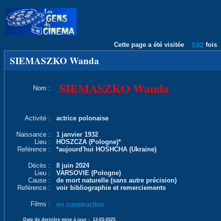
Cette page a été visitée
592
fois
SIEMASZKO Wanda
SIEMASZKO Wanda
Nom :
Activité :
actrice polonaise
Naissance :
1 janvier 1932
Lieu :
HOSZCZA (Pologne)*
Reférence :
*aujourd'hui HOSHCHA (Ukraine)
Décès :
8 juin 2024
Lieu :
VARSOVIE (Pologne)
Cause :
de mort naturelle (sans autre précision)
Reférence :
voir bibliographie et remerciements
Films :
en construction
Date de dernière mise à jour :
13-03-2025