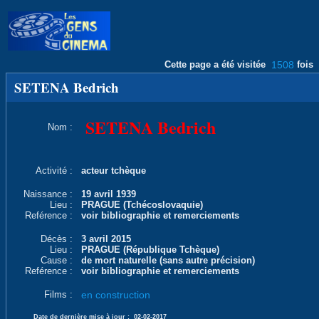
Cette page a été visitée
1508
fois
SETENA Bedrich
SETENA Bedrich
Nom :
Activité :
acteur tchèque
Naissance :
19 avril 1939
Lieu :
PRAGUE (Tchécoslovaquie)
Reférence :
voir bibliographie et remerciements
Décès :
3 avril 2015
Lieu :
PRAGUE (République Tchèque)
Cause :
de mort naturelle (sans autre précision)
Reférence :
voir bibliographie et remerciements
Films :
en construction
Date de dernière mise à jour :
02-02-2017