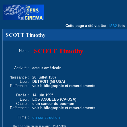
Cette page a été visitée
1832
fois
SCOTT Timothy
SCOTT Timothy
Nom :
Activité :
acteur américain
Naissance :
20 juillet 1937
Lieu :
DETROIT (MI-USA)
Reférence :
voir bibliographie et remerciements
Décès :
14 juin 1995
Lieu :
LOS ANGELES (CA-USA)
Cause :
d'un cancer du poumon
Reférence :
voir bibliographie et remerciements
Films :
en construction
Date de dernière mise à jour :
26-07-2012