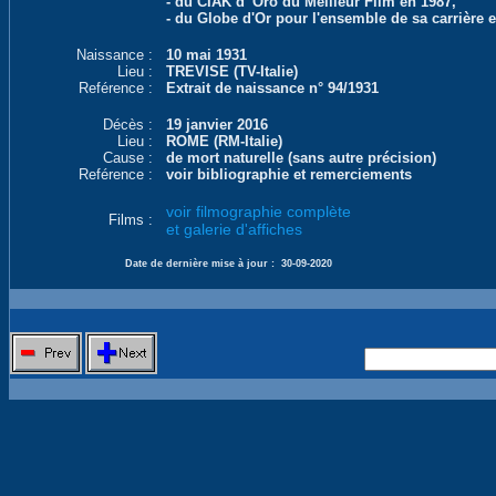
- du CIAK d' Oro du Meilleur Film en 1987,
- du Globe d'Or pour l'ensemble de sa carrière 
Naissance :
10 mai 1931
Lieu :
TREVISE (TV-Italie)
Reférence :
Extrait de naissance n° 94/1931
Décès :
19 janvier 2016
Lieu :
ROME (RM-Italie)
Cause :
de mort naturelle (sans autre précision)
Reférence :
voir bibliographie et remerciements
voir filmographie complète
Films :
et galerie d'affiches
Date de dernière mise à jour :
30-09-2020
Nouvelle 