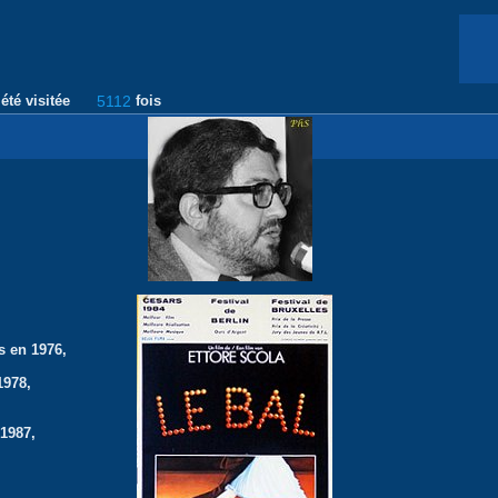
été visitée
5112
fois
s en 1976,
1978,
 1987,