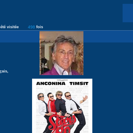
été visitée
498
fois
çais,