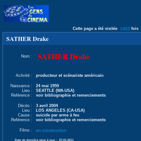
Cette page a été visitée
1403
fois
SATHER Drake
SATHER Drake
Nom :
Activité :
producteur et scénariste américain
Naissance :
24 mai 1959
Lieu :
SEATTLE (WA-USA)
Reférence :
voir bibliographie et remerciements
Décès :
3 avril 2004
Lieu :
LOS ANGELES (CA-USA)
Cause :
suicide par arme à feu
Reférence :
voir bibliographie et remerciements
Films :
en construction
Date de dernière mise à jour :
07-01-2011