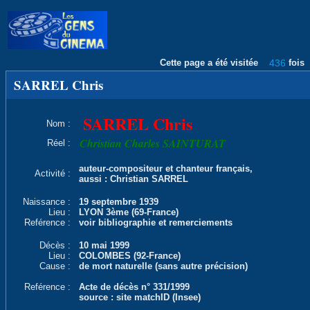
Cette page a été visitée
436
fois
SARREL Chris
SARREL Chris
Nom :
Christian Charles SAINTURAT
Réel :
auteur-compositeur et chanteur français,
Activité :
aussi : Christian SARREL
Naissance :
19 septembre 1939
Lieu :
LYON 3ème (69-France)
Reférence :
voir bibliographie et remerciements
Décès :
10 mai 1999
Lieu :
COLOMBES (92-France)
Cause :
de mort naturelle (sans autre précision)
Reférence :
Acte de décès n° 331/1999
source : site matchID (Insee)