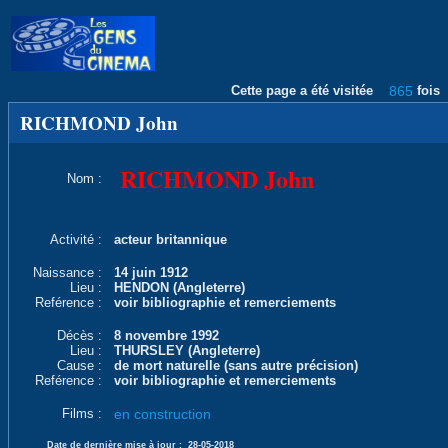
Cette page a été visitée
865
fois
RICHMOND John
RICHMOND John
Nom :
Activité :
acteur britannique
Naissance :
14 juin 1912
Lieu :
HENDON (Angleterre)
Reférence :
voir bibliographie et remerciements
Décès :
8 novembre 1992
Lieu :
THURSLEY (Angleterre)
Cause :
de mort naturelle (sans autre précision)
Reférence :
voir bibliographie et remerciements
Films :
en construction
Date de dernière mise à jour :
28-05-2018