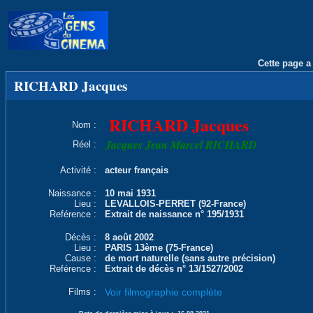
Cette page a 
RICHARD Jacques
RICHARD Jacques
Nom :
Jacques Jean Marcel RICHARD
Réel :
Activité :
acteur français
Naissance :
10 mai 1931
Lieu :
LEVALLOIS-PERRET (92-France)
Reférence :
Extrait de naissance n° 195/1931
Décès :
8 août 2002
Lieu :
PARIS 13ème (75-France)
Cause :
de mort naturelle (sans autre précision)
Reférence :
Extrait de décès n° 13/1527/2002
Films :
Voir filmographie complète