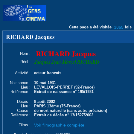
Cette page a été visitée
3865
fois
RICHARD Jacques
RICHARD Jacques
Nom :
Jacques Jean Marcel RICHARD
Réel :
Activité :
acteur français
Naissance :
10 mai 1931
Lieu :
LEVALLOIS-PERRET (92-France)
Reférence :
Extrait de naissance n° 195/1931
Décès :
8 août 2002
Lieu :
PARIS 13ème (75-France)
Cause :
de mort naturelle (sans autre précision)
Reférence :
Extrait de décès n° 13/1527/2002
Films :
Voir filmographie complète