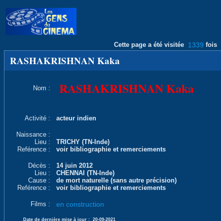
Cette page a été visitée
1339
fois
RASHAKRISHNAN Kaka
RASHAKRISHNAN Kaka
Nom :
Activité :
acteur indien
Naissance :
Lieu :
TRICHY (TN-Inde)
Reférence :
voir bibliographie et remerciements
Décès :
14 juin 2012
Lieu :
CHENNAI (TN-Inde)
Cause :
de mort naturelle (sans autre précision)
Reférence :
voir bibliographie et remerciements
Films :
en construction
Date de dernière mise à jour :
20-09-2021