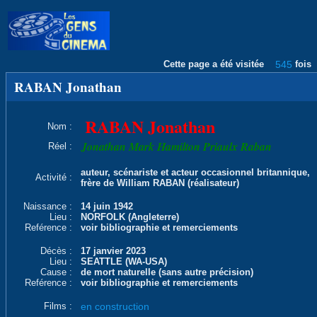
Cette page a été visitée
545
fois
RABAN Jonathan
RABAN Jonathan
Nom :
Jonathan Mark Hamilton Priaulx Raban
Réel :
auteur, scénariste et acteur occasionnel britannique,
Activité :
frère de William RABAN (réalisateur)
Naissance :
14 juin 1942
Lieu :
NORFOLK (Angleterre)
Reférence :
voir bibliographie et remerciements
Décès :
17 janvier 2023
Lieu :
SEATTLE (WA-USA)
Cause :
de mort naturelle (sans autre précision)
Reférence :
voir bibliographie et remerciements
Films :
en construction